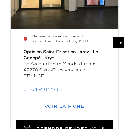
-
Krys
Magasin fermé en ce moment,
SUIV
réouverture 10 août 2026, 09:00
Opticien Saint-Priest-en-Jarez - Le
Canopé - Krys
28 Avenue Pierre Mendes France
42270 Saint-Priest-en-Jarez
FRANCE
04 81 64 12 60
VOIR LA FICHE
PRENDRE RENDEZ‑VOUS