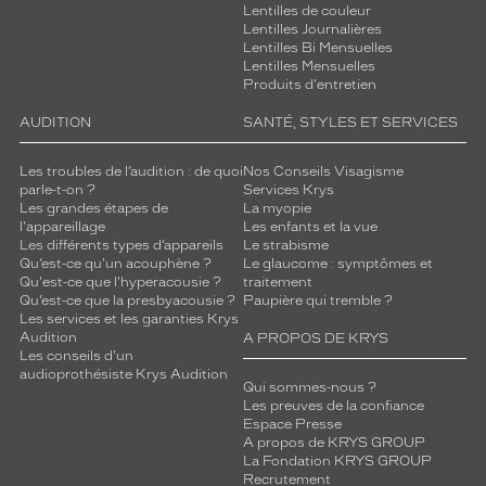
Lentilles de couleur
Lentilles Journalières
Lentilles Bi Mensuelles
Lentilles Mensuelles
Produits d'entretien
AUDITION
SANTÉ, STYLES ET SERVICES
Les troubles de l’audition : de quoi
Nos Conseils Visagisme
parle-t-on ?
Services Krys
Les grandes étapes de
La myopie
l'appareillage
Les enfants et la vue
Les différents types d’appareils
Le strabisme
Qu’est-ce qu'un acouphène ?
Le glaucome : symptômes et
Qu'est-ce que l'hyperacousie ?
traitement
Qu’est-ce que la presbyacousie ?
Paupière qui tremble ?
Les services et les garanties Krys
Audition
A PROPOS DE KRYS
Les conseils d'un
audioprothésiste Krys Audition
Qui sommes-nous ?
Les preuves de la confiance
Espace Presse
A propos de KRYS GROUP
La Fondation KRYS GROUP
Recrutement