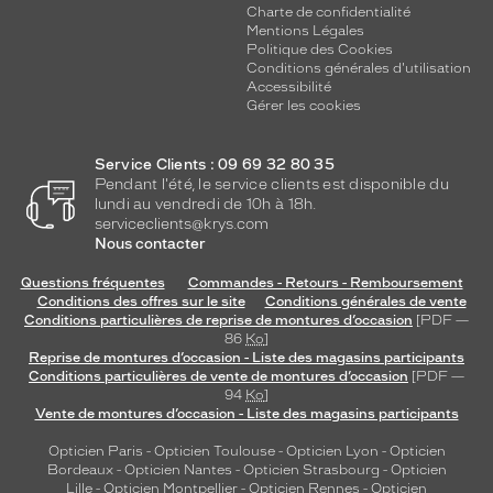
Charte de confidentialité
Mentions Légales
Politique des Cookies
Conditions générales d'utilisation
Accessibilité
Gérer les cookies
Service Clients : 09 69 32 80 35
Pendant l'été, le service clients est disponible du
lundi au vendredi de 10h à 18h.
serviceclients@krys.com
Nous contacter
Questions fréquentes
Commandes - Retours - Remboursement
Conditions des offres sur le site
Conditions générales de vente
Conditions particulières de reprise de montures d’occasion
[PDF —
86
Ko
]
Reprise de montures d’occasion - Liste des magasins participants
Conditions particulières de vente de montures d’occasion
[PDF —
94
Ko
]
Vente de montures d’occasion - Liste des magasins participants
Opticien Paris
-
Opticien Toulouse
-
Opticien Lyon
-
Opticien
Bordeaux
-
Opticien Nantes
-
Opticien Strasbourg
-
Opticien
Lille
-
Opticien Montpellier
-
Opticien Rennes
-
Opticien