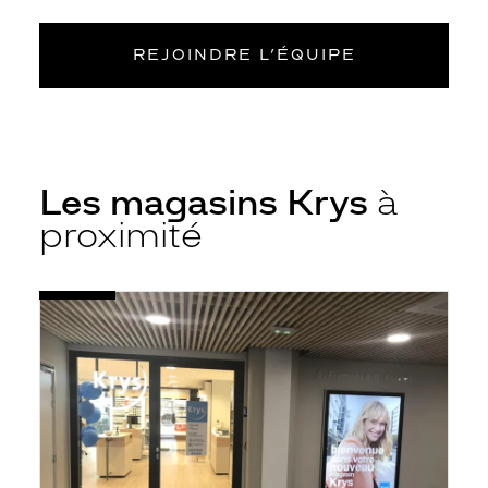
REJOINDRE L’ÉQUIPE
Les magasins Krys
à
proximité
Voir
Opticien
la
Saint-
fiche
Priest-
en-
Jarez
-
Le
Canopé