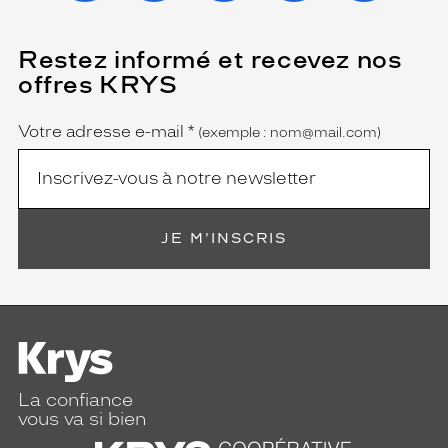
Restez informé et recevez nos
(Ce
champ
offres KRYS
est
Name
obligatoire)
Votre adresse e-mail
*
(exemple : nom@mail.com)
JE M'INSCRIS
La confiance
vous va si bien