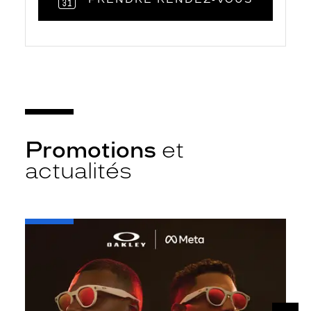
Promotions
et
actualités
-
Oakley
META
SUIV