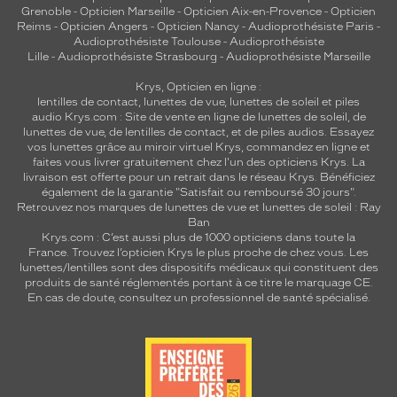
Grenoble
-
Opticien Marseille
-
Opticien Aix-en-Provence
-
Opticien
Reims
-
Opticien Angers
-
Opticien Nancy
-
Audioprothésiste Paris
-
Audioprothésiste Toulouse
-
Audioprothésiste
Lille
-
Audioprothésiste Strasbourg
-
Audioprothésiste Marseille
Krys, Opticien en ligne :
lentilles de contact
,
lunettes de vue
,
lunettes de soleil
et
piles
audio
Krys.com : Site de vente en ligne de lunettes de soleil, de
lunettes de vue, de
lentilles de contact
, et de piles audios. Essayez
vos lunettes grâce au miroir virtuel Krys, commandez en ligne et
faites vous livrer gratuitement chez l'un des opticiens Krys. La
livraison est offerte pour un retrait dans le réseau Krys. Bénéficiez
également de la garantie "Satisfait ou remboursé 30 jours".
Retrouvez nos marques de lunettes de vue et
lunettes de soleil : Ray
Ban
Krys.com : C’est aussi plus de 1000 opticiens dans toute la
France.
Trouvez l’opticien Krys le plus proche de chez vous
. Les
lunettes/lentilles sont des dispositifs médicaux qui constituent des
produits de santé réglementés portant à ce titre le marquage CE.
En cas de doute, consultez un professionnel de santé spécialisé.