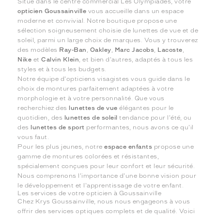
Situé dans le centre commercial Les Olympiades, votre
opticien Goussainville
vous accueille dans un espace
moderne et convivial. Notre boutique propose une
sélection soigneusement choisie de lunettes de vue et de
soleil, parmi un large choix de marques. Vous y trouverez
des modèles
Ray-Ban
,
Oakley
,
Marc Jacobs
,
Lacoste
,
Nike
et
Calvin Klein
, et bien d'autres, adaptés à tous les
styles et à tous les budgets.
Notre équipe d'opticiens visagistes vous guide dans le
choix de montures parfaitement adaptées à votre
morphologie et à votre personnalité. Que vous
recherchiez des
lunettes de vue
élégantes pour le
quotidien, des
lunettes de soleil
tendance pour l'été, ou
des
lunettes de sport
performantes, nous avons ce qu'il
vous faut.
Pour les plus jeunes, notre
espace enfants
propose une
gamme de montures colorées et résistantes,
spécialement conçues pour leur confort et leur sécurité.
Nous comprenons l'importance d'une bonne vision pour
le développement et l'apprentissage de votre enfant.
Les services de votre opticien à Goussainville
Chez Krys Goussainville, nous nous engageons à vous
offrir des services optiques complets et de qualité. Voici