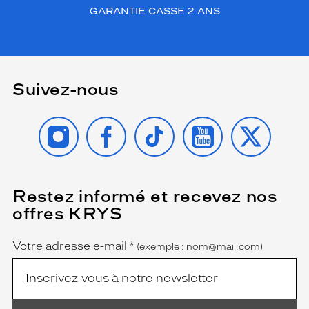
GARANTIE CASSE 2 ANS
Suivez-nous
INSTAGRAM
FACEBOOK
TIKTOK
YOUTUBE
X
Restez informé et recevez nos
(Ce
champ
offres KRYS
est
Name
obligatoire)
Votre adresse e-mail
*
(exemple : nom@mail.com)