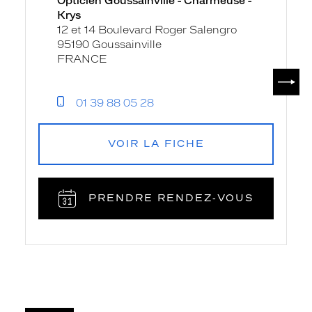
Opticien Goussainville - Charmeuse -
Charmeuse
Krys
-
12 et 14 Boulevard Roger Salengro
Krys
95190 Goussainville
FRANCE
SUIV
01 39 88 05 28
VOIR LA FICHE
PRENDRE RENDEZ‑VOUS