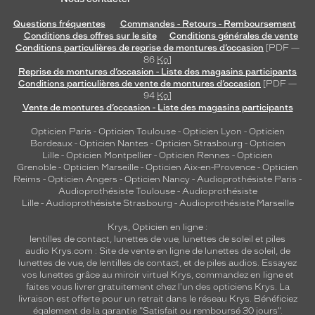
Questions fréquentes
Commandes - Retours - Remboursement
Conditions des offres sur le site
Conditions générales de vente
Conditions particulières de reprise de montures d’occasion
[PDF —
86
Ko
]
Reprise de montures d’occasion - Liste des magasins participants
Conditions particulières de vente de montures d’occasion
[PDF —
94
Ko
]
Vente de montures d’occasion - Liste des magasins participants
Opticien Paris
-
Opticien Toulouse
-
Opticien Lyon
-
Opticien
Bordeaux
-
Opticien Nantes
-
Opticien Strasbourg
-
Opticien
Lille
-
Opticien Montpellier
-
Opticien Rennes
-
Opticien
Grenoble
-
Opticien Marseille
-
Opticien Aix-en-Provence
-
Opticien
Reims
-
Opticien Angers
-
Opticien Nancy
-
Audioprothésiste Paris
-
Audioprothésiste Toulouse
-
Audioprothésiste
Lille
-
Audioprothésiste Strasbourg
-
Audioprothésiste Marseille
Krys, Opticien en ligne :
lentilles de contact
,
lunettes de vue
,
lunettes de soleil
et
piles
audio
Krys.com : Site de vente en ligne de lunettes de soleil, de
lunettes de vue, de
lentilles de contact
, et de piles audios. Essayez
vos lunettes grâce au miroir virtuel Krys, commandez en ligne et
faites vous livrer gratuitement chez l'un des opticiens Krys. La
livraison est offerte pour un retrait dans le réseau Krys. Bénéficiez
également de la garantie "Satisfait ou remboursé 30 jours".