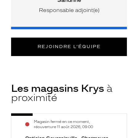
Responsable adjoint(e)
REJOINDRE L’ÉQUIPE
Les magasins Krys
à
proximité
Voir
Opticien
Magasin fermé en ce moment,
la
Goussainville
réouverture 11 août 2026, 09:00
fiche
-