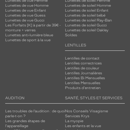
Lunettes de vue Femme
Lunettes de soleil Femme
Lunettes de vue Homme
Lunettes de soleil Homme
Lunettes de vue Enfant
Lunettes de soleil Enfant
Lunettes de vue Guess
Lunettes de soleil bébé
Lunettes de vue Gucci
Lunettes de soleil Ray-Ban
Les Forfaits [K] à partir de 39€ -
Lunettes de soleil Gucci
monture + verres
Lunettes de soleil Oakley
Lunettes anti-lumière bleue
Soldes
Lunettes de sport à la vue
LENTILLES
Lentilles de contact
Lentilles correctrices
Lentilles de couleur
Lentilles Journalières
Lentilles Bi Mensuelles
Lentilles Mensuelles
Produits d'entretien
AUDITION
SANTÉ, STYLES ET SERVICES
Les troubles de l’audition : de quoi
Nos Conseils Visagisme
parle-t-on ?
Services Krys
Les grandes étapes de
La myopie
l'appareillage
Les enfants et la vue