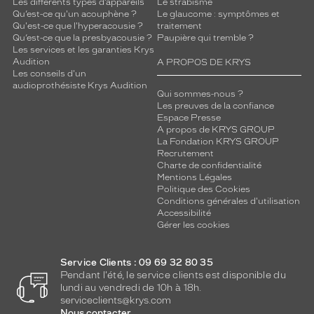
Les différents types d’appareils
Le strabisme
Qu’est-ce qu'un acouphène ?
Le glaucome : symptômes et
Qu'est-ce que l'hyperacousie ?
traitement
Qu’est-ce que la presbyacousie ?
Paupière qui tremble ?
Les services et les garanties Krys
Audition
A PROPOS DE KRYS
Les conseils d'un
audioprothésiste Krys Audition
Qui sommes-nous ?
Les preuves de la confiance
Espace Presse
A propos de KRYS GROUP
La Fondation KRYS GROUP
Recrutement
Charte de confidentialité
Mentions Légales
Politique des Cookies
Conditions générales d'utilisation
Accessibilité
Gérer les cookies
Service Clients : 09 69 32 80 35
Pendant l'été, le service clients est disponible du
lundi au vendredi de 10h à 18h.
serviceclients@krys.com
Nous contacter