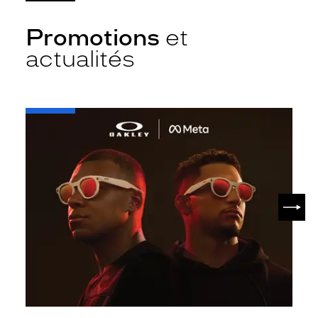
Promotions
et
actualités
-
Oakley
META
SUIV