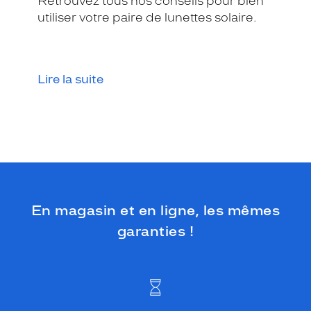
Retrouvez tous nos conseils pour bien
utiliser votre paire de lunettes solaire.
5 mm
 mm
Lire la suite
 mm
 mm
Détails
techniques
Genre
Mixte
Forme
En magasin et en ligne, les mêmes
de
garanties !
la
monture
Carré
Couleur
de