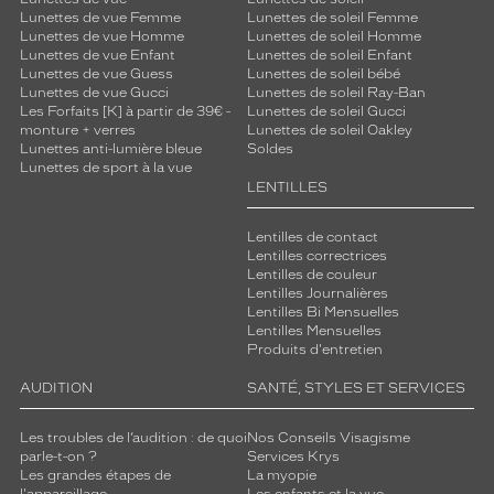
Lunettes de vue Femme
Lunettes de soleil Femme
Lunettes de vue Homme
Lunettes de soleil Homme
Lunettes de vue Enfant
Lunettes de soleil Enfant
Lunettes de vue Guess
Lunettes de soleil bébé
Lunettes de vue Gucci
Lunettes de soleil Ray-Ban
Les Forfaits [K] à partir de 39€ -
Lunettes de soleil Gucci
monture + verres
Lunettes de soleil Oakley
Lunettes anti-lumière bleue
Soldes
Lunettes de sport à la vue
LENTILLES
Lentilles de contact
Lentilles correctrices
Lentilles de couleur
Lentilles Journalières
Lentilles Bi Mensuelles
Lentilles Mensuelles
Produits d'entretien
AUDITION
SANTÉ, STYLES ET SERVICES
Les troubles de l’audition : de quoi
Nos Conseils Visagisme
parle-t-on ?
Services Krys
Les grandes étapes de
La myopie