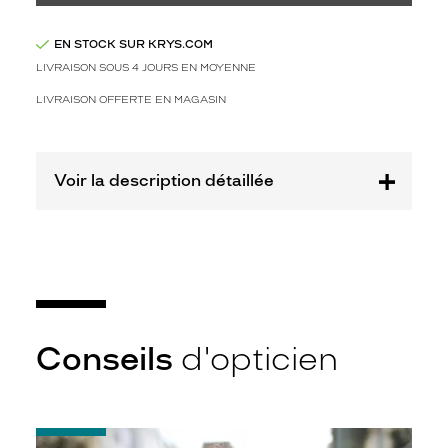
à
d
e
EN STOCK SUR KRYS.COM
s
LIVRAISON SOUS 4 JOURS EN MOYENNE
m
a
LIVRAISON OFFERTE EN MAGASIN
t
é
r
Voir la description détaillée
i
a
u
x
s
o
u
c
i
Conseils
d'opticien
e
u
x
d
-
e