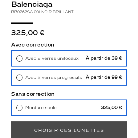
Balenciaga
e
f
BB0262SA 001 NOIR BRILLANT
a
ç
o
325,00 €
n
r
Avec correction
e
s
À partir de 39 €
p
Avec 2 verres unifocaux
Retrait en magasin
Offert
o
n
s
À partir de 99 €
Avec 2 verres progressifs
a
Retrait en magasin
Offert
b
Sans correction
l
e
325,00 €
g
Monture seule
Livraison à domicile
5,90 €
r
Retrait en magasin
Offert
â
c
CHOISIR CES LUNETTES
e