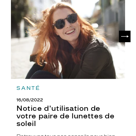
Notice
l
d'utilisation
'
de
e
votre
n
paire
v
de
SUIV
i
lunettes
de
r
soleil
o
n
n
e
m
e
n
SANTÉ
t
!
16/08/2022
Dimensions
Notice d'utilisation de
de
votre paire de lunettes de
la
soleil
monture