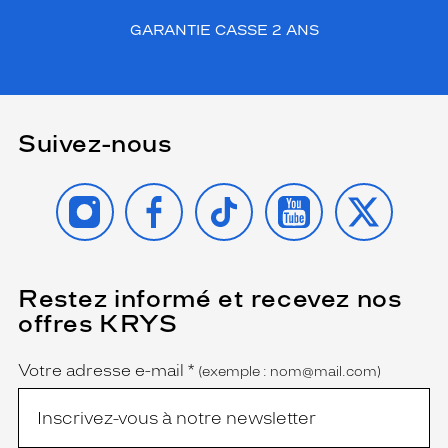
compatibles
GARANTIE CASSE 2 ANS
Progressifs
Unifocaux
Type
de
montage
Suivez-nous
Cerclé
Taille
INSTAGRAM
FACEBOOK
TIKTOK
YOUTUBE
X
de
monture
L
Matière
Restez informé et recevez nos
(Ce
champ
offres KRYS
Plastique
est
Name
obligatoire)
Fournisseur
Votre adresse e-mail
*
(exemple : nom@mail.com)
Kering
Eyewear
Marque
Balenciaga