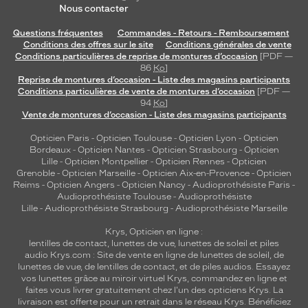
Nous contacter
Questions fréquentes
Commandes - Retours - Remboursement
Conditions des offres sur le site
Conditions générales de vente
Conditions particulières de reprise de montures d’occasion
[PDF —
86
Ko
]
Reprise de montures d’occasion - Liste des magasins participants
Conditions particulières de vente de montures d’occasion
[PDF —
94
Ko
]
Vente de montures d’occasion - Liste des magasins participants
Opticien Paris
-
Opticien Toulouse
-
Opticien Lyon
-
Opticien
Bordeaux
-
Opticien Nantes
-
Opticien Strasbourg
-
Opticien
Lille
-
Opticien Montpellier
-
Opticien Rennes
-
Opticien
Grenoble
-
Opticien Marseille
-
Opticien Aix-en-Provence
-
Opticien
Reims
-
Opticien Angers
-
Opticien Nancy
-
Audioprothésiste Paris
-
Audioprothésiste Toulouse
-
Audioprothésiste
Lille
-
Audioprothésiste Strasbourg
-
Audioprothésiste Marseille
Krys, Opticien en ligne :
lentilles de contact
,
lunettes de vue
,
lunettes de soleil
et
piles
audio
Krys.com : Site de vente en ligne de lunettes de soleil, de
lunettes de vue, de
lentilles de contact
, et de piles audios. Essayez
vos lunettes grâce au miroir virtuel Krys, commandez en ligne et
faites vous livrer gratuitement chez l'un des opticiens Krys. La
livraison est offerte pour un retrait dans le réseau Krys. Bénéficiez