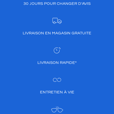
la
30 JOURS POUR CHANGER D’AVIS
monture
001
Noir
Brillant
Couleur
LIVRAISON EN MAGASIN GRATUITE
du
verre
Gris
Indice
LIVRAISON RAPIDE*
de
protection
3
Polarisant
ENTRETIEN À VIE
Non
Type
de
verres