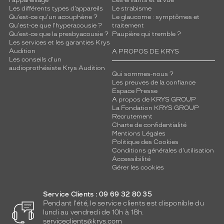
l'appareillage
Les enfants et la vue
Les différents types d’appareils
Le strabisme
Qu’est-ce qu'un acouphène ?
Le glaucome : symptômes et
Qu'est-ce que l'hyperacousie ?
traitement
Qu’est-ce que la presbyacousie ?
Paupière qui tremble ?
Les services et les garanties Krys
Audition
A PROPOS DE KRYS
Les conseils d'un
audioprothésiste Krys Audition
Qui sommes-nous ?
Les preuves de la confiance
Espace Presse
A propos de KRYS GROUP
La Fondation KRYS GROUP
Recrutement
Charte de confidentialité
Mentions Légales
Politique des Cookies
Conditions générales d'utilisation
Accessibilité
Gérer les cookies
Service Clients : 09 69 32 80 35
Pendant l'été, le service clients est disponible du
lundi au vendredi de 10h à 18h.
serviceclients@krys.com