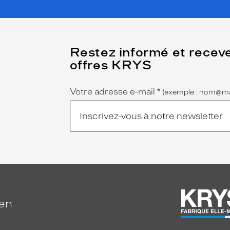
(Ce
Restez informé et recev
champ
offres KRYS
est
Name
obligatoire)
Votre adresse e-mail
*
(exemple : nom@ma
ien