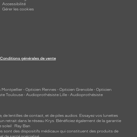
Accessibilité
Gérer les cookies
Conditions générales de vente
 Montpellier
-
Opticien Rennes
-
Opticien Grenoble
-
Opticien
ste Toulouse
-
Audioprothésiste Lille
-
Audioprothésiste
e, de
lentilles de contact
, et de piles audios. Essayez vos lunettes
 un retrait dans le réseau Krys. Bénéficiez également de la garantie
e soleil : Ray Ban
lles sont des dispositifs médicaux qui constituent des produits de
l de santé spécialisé.