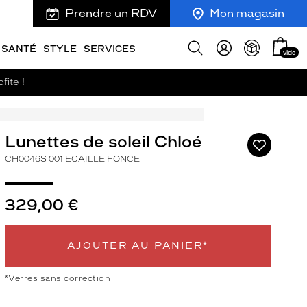
Prendre un RDV
Mon magasin
Mon
Afficher
SANTÉ
STYLE
SERVICES
vide
panie
la
recherche
fite !
Lunettes de soleil Chloé
Ajouter
à
CH0046S 001 ECAILLE FONCE
ma
liste
d’envies
329,00 €
AJOUTER AU PANIER*
ivant
*Verres sans correction