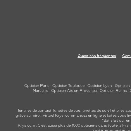
d
'
ê
t
r
e
r
e
Questions fréquentes
Comm
m
a
r
q
u
Opticien Paris
-
Opticien Toulouse
-
Opticien Lyon
-
Opticien
Marseille
-
Opticien Aix-en-Provence
-
Opticien Reims
-
é
e
e
lentilles de contact
,
lunettes de vue
,
lunettes de soleil
et
piles au
t
grâce au miroir virtuel Krys, commandez en ligne et faites vous liv
d
"Satisfait ou r
Krys.com : C’est aussi plus de 1000 opticiens dans toute la Fra
i
santé réglementés por