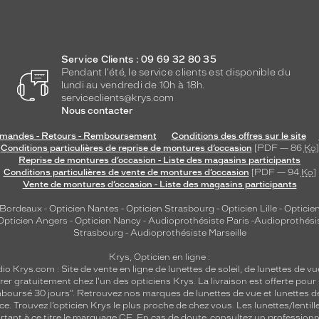
Service Clients : 09 69 32 80 35
Pendant l'été, le service clients est disponible du
lundi au vendredi de 10h à 18h.
serviceclients@krys.com
Nous contacter
andes - Retours - Remboursement
Conditions des offres sur le site
Conditions particulières de reprise de montures d’occasion
[PDF — 86
Ko
]
Reprise de montures d’occasion - Liste des magasins participants
Conditions particulières de vente de montures d’occasion
[PDF — 94
Ko
]
Vente de montures d’occasion - Liste des magasins participants
 Bordeaux
-
Opticien Nantes
-
Opticien Strasbourg
-
Opticien Lille
-
Opticien
Opticien Angers
-
Opticien Nancy
-
Audioprothésiste Paris
-
Audioprothési
Strasbourg
-
Audioprothésiste Marseille
Krys, Opticien en ligne :
dio
Krys.com : Site de vente en ligne de lunettes de soleil, de lunettes de vu
rer gratuitement chez l'un des opticiens Krys. La livraison est offerte pour
emboursé 30 jours". Retrouvez nos marques de lunettes de vue et
lunettes d
nce.
Trouvez l’opticien Krys le plus proche de chez vous
. Les lunettes/lenti
tant à ce titre le marquage CE. En cas de doute, consultez un professionne