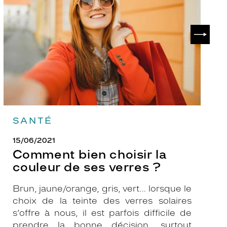
la
v
couleur
p
de
?
SUIVAN
ses
verres
?
SANTÉ
15/06/2021
Comment bien choisir la
couleur de ses verres ?
Brun, jaune/orange, gris, vert… lorsque le
choix de la teinte des verres solaires
s’offre à nous, il est parfois difficile de
prendre la bonne décision, surtout