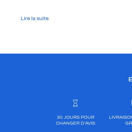
s
i
r
Lire la suite
c
e
t
t
e
m
o
n
E
t
u
r
e
c
'
30 JOURS POUR
LIVRAISO
e
CHANGER D’AVIS
GR
s