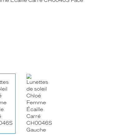
RE_FACEBOOK_TITLE
.SHARE_TWITTER_TITLE