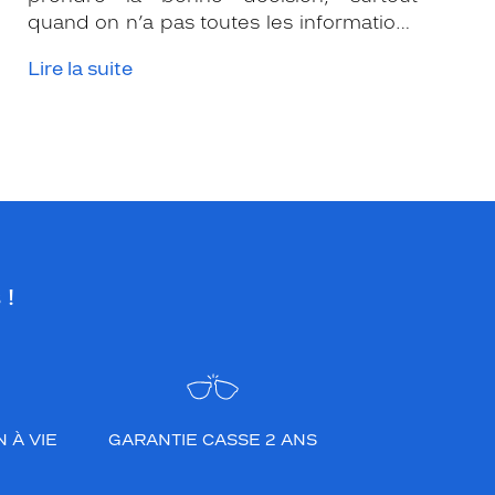
quand on n’a pas toutes les informations
nécessaires. Les opticiens Krys sont là
Lire la suite
pour vous conseiller et apporter leur
expertise afin que vous fassiez le bon
choix en fonction de votre amétropie
et/ou de l’activité sportive pratiquée.
 !
 À VIE
GARANTIE CASSE 2 ANS