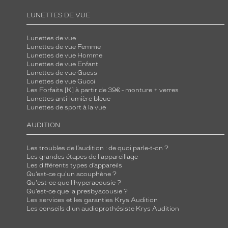
d
LUNETTES DE VUE
a
c
Lunettes de vue
e
Lunettes de vue Femme
Lunettes de vue Homme
.
Lunettes de vue Enfant
S
Lunettes de vue Guess
Lunettes de vue Gucci
o
Les Forfaits [K] à partir de 39€ - monture + verres
y
Lunettes anti-lumière bleue
Lunettes de sport à la vue
e
z
AUDITION
c
e
Les troubles de l’audition : de quoi parle-t-on ?
r
Les grandes étapes de l'appareillage
Les différents types d’appareils
t
Qu’est-ce qu'un acouphène ?
a
Qu'est-ce que l'hyperacousie ?
Qu’est-ce que la presbyacousie ?
i
Les services et les garanties Krys Audition
n
Les conseils d'un audioprothésiste Krys Audition
e