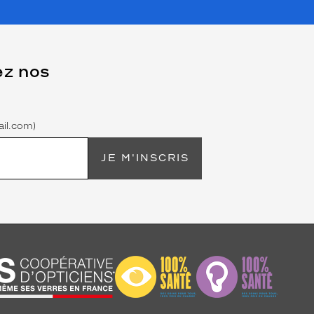
ez nos
il.com)
JE M'INSCRIS