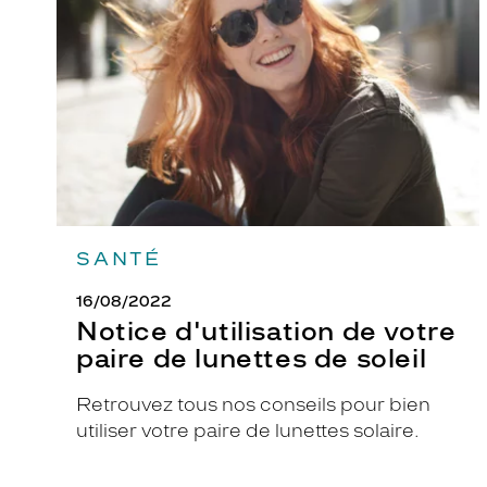
votre
e
paire
de
s
lunettes
i
de
g
soleil
n
o
r
i
g
SANTÉ
i
n
16/08/2022
a
Notice d'utilisation de votre
l
paire de lunettes de soleil
.
C
Retrouvez tous nos conseils pour bien
h
utiliser votre paire de lunettes solaire.
o
i