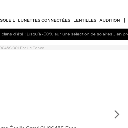
SOLEIL
LUNETTES CONNECTÉES
LENTILLES
AUDITION
plans d'été : jusqu’à -50% sur une sélection de solaires
J'en pro
046S 001 Ecaille Fonce
Su