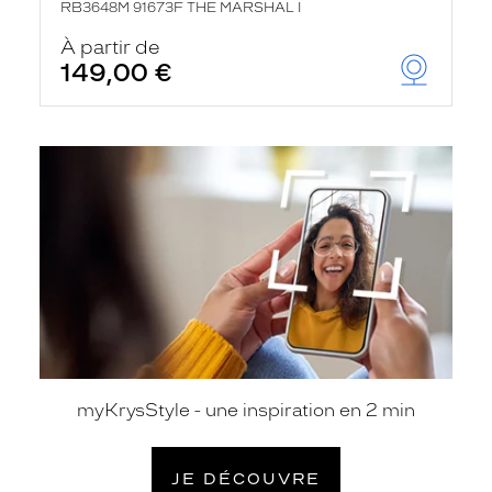
RB3648M 91673F THE MARSHAL I
À partir de
149,00 €
je
découvre
myKrysStyle - une inspiration en 2 min
JE DÉCOUVRE