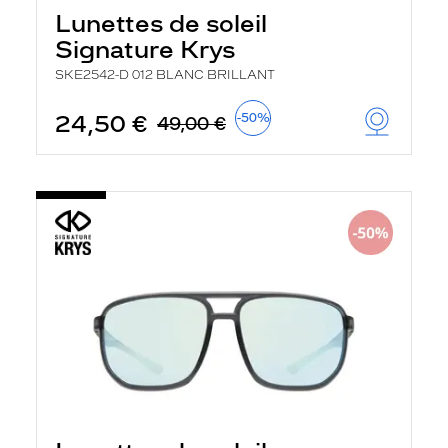
a
Lunettes de soleil
n
Signature Krys
c
e
SKE2542-D 012 BLANC BRILLANT
a
u
t
24,50 €
-50%
49,00 €
o
m
a
t
i
q
u
e
m
e
n
t
l
a
r
e
c
h
e