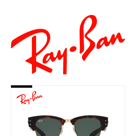
En
savoir
plus