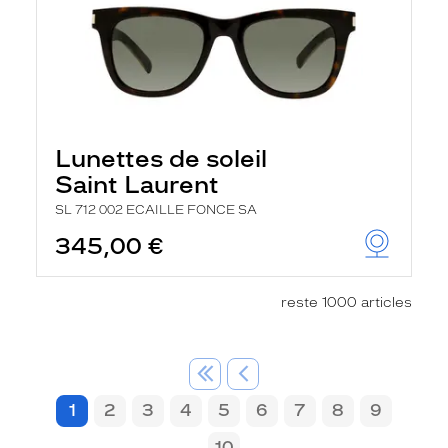
Lunettes de soleil
Saint Laurent
SL 712 002 ECAILLE FONCE SA
345,00 €
reste 1000 articles
1
2
3
4
5
6
7
8
9
10