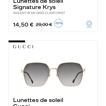
Lunettes de soleil
r
Signature Krys
c
h
SKE2517-B 100 GRIS CLAIR CRIST
e
e
t
14,50 €
-50%
29,00 €
r
e
c
h
a
r
g
e
l
a
p
a
g
e
Lunettes de soleil