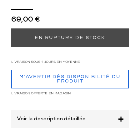
n
é
a
69,00 €
u
x
h
EN RUPTURE DE STOCK
o
m
m
e
LIVRAISON SOUS 4 JOURS EN MOYENNE
s
a
M’AVERTIR DÈS DISPONIBILITÉ DU
u
PRODUIT
d
a
LIVRAISON OFFERTE EN MAGASIN
c
i
e
u
Voir la description détaillée
x
q
u