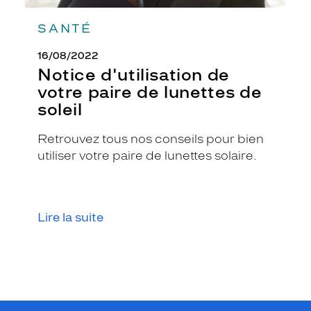
r
e
SANTÉ
n
o
16/08/2022
n
Notice d'utilisation de
s
votre paire de lunettes de
e
soleil
u
l
e
Retrouvez tous nos conseils pour bien
m
utiliser votre paire de lunettes solaire.
e
n
t
p
Lire la suite
o
u
r
s
e
p
r