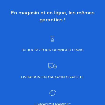
o
t
é
En magasin et en ligne, les mêmes
g
garanties !
e
r
e
f
f
i
c
30 JOURS POUR CHANGER D’AVIS
a
c
e
m
e
n
LIVRAISON EN MAGASIN GRATUITE
t
d
u
s
o
l
LIVRAISON RAPIDE*