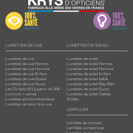
i
r
e
d
e
m
o
d
LUNETTES DE VUE
LUNETTES DE SOLEIL
e
i
Lunettes de vue
Lunettes de soleil
d
Lunettes de vue Femme
Lunettes de soleil Femme
é
Lunettes de vue Homme
Lunettes de soleil Homme
a
Lunettes de vue Enfant
Lunettes de soleil Enfant
l
Lunettes de vue Guess
Lunettes de soleil bébé
p
Lunettes de vue Gucci
Lunettes de soleil Ray-Ban
o
Les Forfaits [K] à partir de 39€ -
Lunettes de soleil Gucci
monture + verres
Lunettes de soleil Oakley
u
Lunettes anti-lumière bleue
Soldes
r
Lunettes de sport à la vue
p
LENTILLES
a
r
Lentilles de contact
f
Lentilles correctrices
a