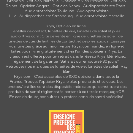
Grenoble
-
Opticien Marseille
-
Opticien Aix-en-Provence
-
Opticien
630
Reims
-
Opticien Angers
-
Opticien Nancy
-
Audioprothésiste Paris
-
Kaki
Audioprothésiste Toulouse
-
Audioprothésiste
Cristal
Lille
-
Audioprothésiste Strasbourg
-
Audioprothésiste Marseille
Couleur
du
Krys, Opticien en ligne :
lentilles de contact
,
lunettes de vue
,
lunettes de soleil
et
piles
verre
audio
Krys.com : Site de vente en ligne de lunettes de soleil, de
lunettes de vue, de
lentilles de contact
, et de piles audios. Essayez
G15
vos lunettes grâce au miroir virtuel Krys, commandez en ligne et
Indice
faites vous livrer gratuitement chez l'un des opticiens Krys. La
de
livraison est offerte pour un retrait dans le réseau Krys. Bénéficiez
également de la garantie "Satisfait ou remboursé 30 jours".
protection
Retrouvez nos marques de lunettes de vue et
lunettes de soleil : Ray
Ban
3
Krys.com : C’est aussi plus de 1000 opticiens dans toute la
Polarisant
France.
Trouvez l’opticien Krys le plus proche de chez vous
. Les
lunettes/lentilles sont des dispositifs médicaux qui constituent des
Oui
produits de santé réglementés portant à ce titre le marquage CE.
En cas de doute, consultez un professionnel de santé spécialisé.
Type
de
montage
Cerclé
Taille