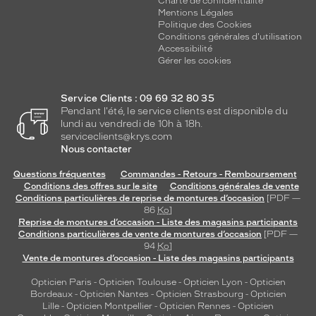
Charte de confidentialité
Mentions Légales
Politique des Cookies
Conditions générales d'utilisation
Accessibilité
 mm
 mm
Gérer les cookies
Détails
techniques
Service Clients : 09 69 32 80 35
Pendant l'été, le service clients est disponible du
lundi au vendredi de 10h à 18h.
Genre
serviceclients@krys.com
Nous contacter
Homme
Forme
Questions fréquentes
Commandes - Retours - Remboursement
de
Conditions des offres sur le site
Conditions générales de vente
la
Conditions particulières de reprise de montures d’occasion
[PDF —
monture
86
Ko
]
Reprise de montures d’occasion - Liste des magasins participants
Conditions particulières de vente de montures d’occasion
[PDF —
Aviateur
94
Ko
]
Couleur
Vente de montures d’occasion - Liste des magasins participants
de
la
Opticien Paris
-
Opticien Toulouse
-
Opticien Lyon
-
Opticien
monture
Bordeaux
-
Opticien Nantes
-
Opticien Strasbourg
-
Opticien
Lille
-
Opticien Montpellier
-
Opticien Rennes
-
Opticien