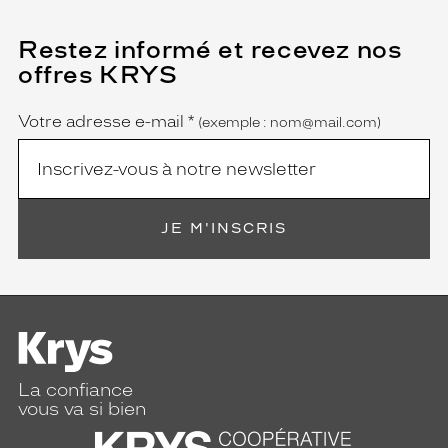
s
o
Restez informé et recevez nos
(Ce
i
champ
offres KRYS
t
est
Name
obligatoire)
u
n
Votre adresse e-mail
*
(exemple : nom@mail.com)
v
é
r
i
t
JE M'INSCRIS
a
b
l
e
a
c
c
e
La confiance
s
vous va si bien
s
o