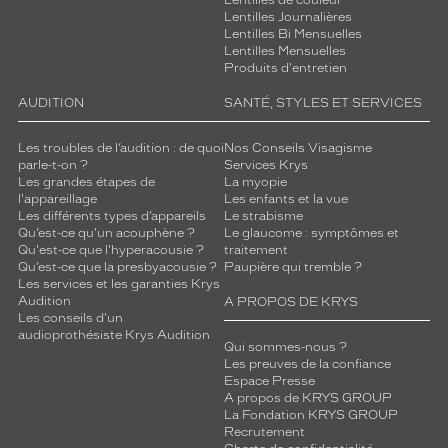
Lentilles de couleur
i
Lentilles Journalières
r
Lentilles Bi Mensuelles
Lentilles Mensuelles
e
Produits d'entretien
l
e
AUDITION
SANTÉ, STYLES ET SERVICES
u
r
Les troubles de l’audition : de quoi
Nos Conseils Visagisme
s
parle-t-on ?
Services Krys
t
Les grandes étapes de
La myopie
y
l'appareillage
Les enfants et la vue
l
Les différents types d’appareils
Le strabisme
e
Qu’est-ce qu'un acouphène ?
Le glaucome : symptômes et
Qu'est-ce que l'hyperacousie ?
traitement
.
Qu’est-ce que la presbyacousie ?
Paupière qui tremble ?
Les services et les garanties Krys
Dimensions
Audition
A PROPOS DE KRYS
de
Les conseils d'un
la
audioprothésiste Krys Audition
monture
Qui sommes-nous ?
Les preuves de la confiance
Espace Presse
A propos de KRYS GROUP
La Fondation KRYS GROUP
5 mm
5 mm
Recrutement