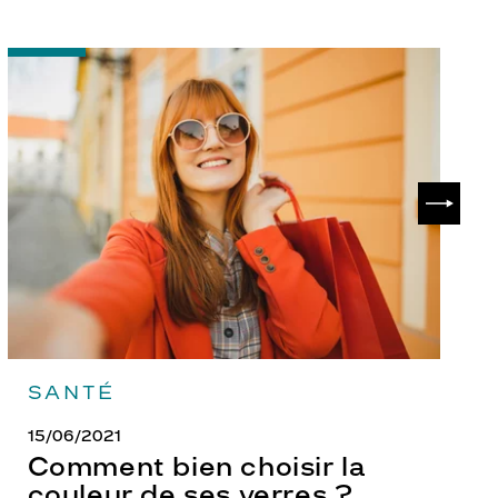
-
-
Comment
P
bien
ch
choisir
le
la
v
couleur
p
de
?
SUIVAN
ses
verres
?
SANTÉ
15/06/2021
Comment bien choisir la
couleur de ses verres ?