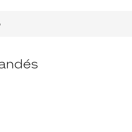
e
andés