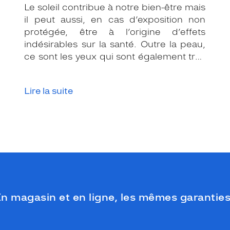
Le soleil contribue à notre bien-être mais
il peut aussi, en cas d’exposition non
protégée, être à l’origine d’effets
indésirables sur la santé. Outre la peau,
ce sont les yeux qui sont également très
exposés aux rayonnements ultraviolets
(UV). Même si le soleil se fait discret ou
Lire la suite
que le temps est couvert, il est donc
impératif de les protéger en ville, à la
mer, à la montagne, lors de toutes les
activités en extérieur.
n magasin et en ligne, les mêmes garanties