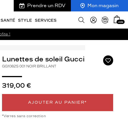
Prendre un RDV
Mon magasin
Mon
Afficher
SANTÉ
STYLE
SERVICES
vide
panie
la
recherche
fite !
Lunettes de soleil Gucci
Ajouter
à
GG1082S 001 NOIR BRILLANT
ma
liste
d’envies
319,00 €
AJOUTER AU PANIER*
ivant
*Verres sans correction