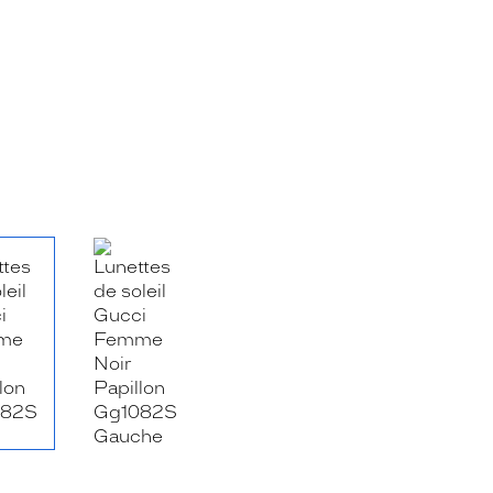
RE_FACEBOOK_TITLE
.SHARE_TWITTER_TITLE