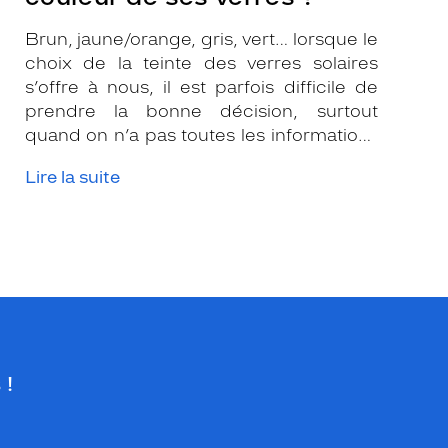
Brun, jaune/orange, gris, vert… lorsque le
choix de la teinte des verres solaires
s’offre à nous, il est parfois difficile de
prendre la bonne décision, surtout
quand on n’a pas toutes les informations
nécessaires. Les opticiens Krys sont là
Lire la suite
pour vous conseiller et apporter leur
expertise afin que vous fassiez le bon
choix en fonction de votre amétropie
et/ou de l’activité sportive pratiquée.
 !