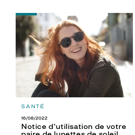
-
Notice
d'utilisation
de
votre
paire
de
lunettes
de
soleil
SANTÉ
16/08/2022
Notice d'utilisation de votre
paire de lunettes de soleil