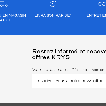
N EN MAGASIN
LIVRAISON RAPIDE*
ENTRETIEN
ATUITE
(Ce
Restez informé et recev
champ
offres KRYS
est
Name
obligatoire)
Votre adresse e-mail
*
(exemple : nom@ma