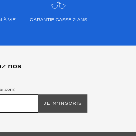
 À VIE
GARANTIE CASSE 2 ANS
ez nos
il.com)
JE M'INSCRIS