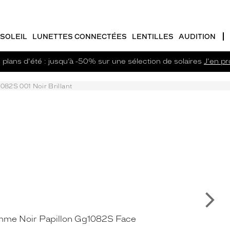
SOLEIL
LUNETTES CONNECTÉES
LENTILLES
AUDITION
plans d'été : jusqu’à -50% sur une sélection de solaires
J'en pro
082S 001 Noir Brillant
Su