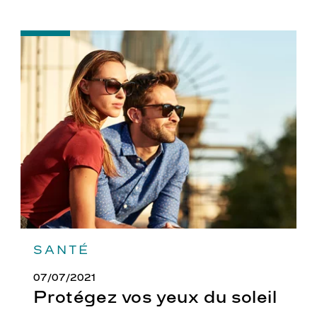
-
Protégez
vos
yeux
du
soleil
SANTÉ
07/07/2021
Protégez vos yeux du soleil