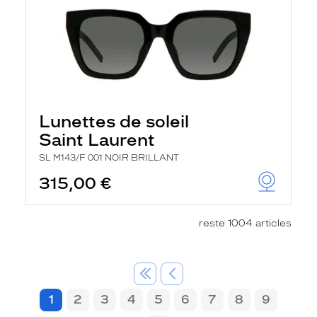
Lunettes de soleil
Saint Laurent
SL M143/F 001 NOIR BRILLANT
315,00 €
reste 1004 articles
1
2
3
4
5
6
7
8
9