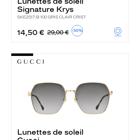
Lunettes de soleil
r
Signature Krys
c
h
SKE2517-B 100 GRIS CLAIR CRIST
e
e
t
14,50 €
-50%
29,00 €
r
e
c
h
a
r
g
e
l
a
p
a
g
e
Lunettes de soleil