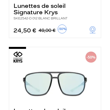
a
Lunettes de soleil
n
Signature Krys
c
e
SKE2542-D 012 BLANC BRILLANT
a
u
t
24,50 €
-50%
49,00 €
o
m
a
t
i
q
u
e
m
e
n
t
l
a
r
e
c
h
e