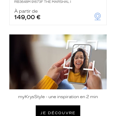
RB3648M 91673F THE MARSHAL I
À partir de
149,00 €
je
découvre
myKrysStyle - une inspiration en 2 min
JE DÉCOUVRE