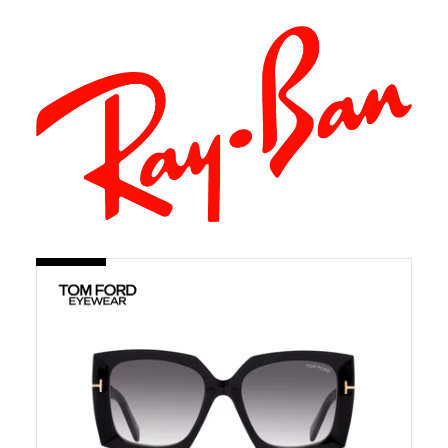
En
savoir
plus