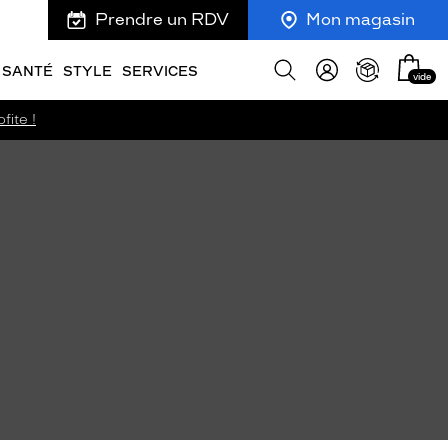
Prendre un RDV
Mon magasin
Mon
Afficher
SANTÉ
STYLE
SERVICES
vide
panie
la
recherche
fite !