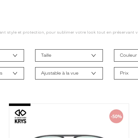
ant style et protection, pour sublimer votre look tout en préservant vo
Taille
Couleur
ts
Ajustable à la vue
Prix