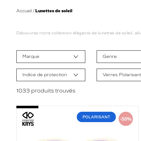
Accueil
Lunettes de soleil
Découvrez notre collection élégante de lunettes de soleil, alli
L
a
m
Marque
Genre
o
d
i
f
Indice de protection
Verres Polarisan
i
c
a
1033
produits trouvés
t
i
o
n
d
POLARISANT
'
u
n
f