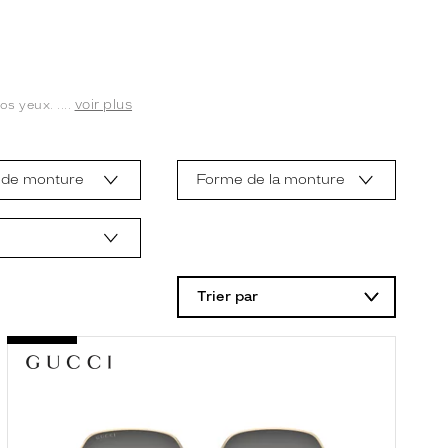
voir plus
s yeux. ....
 de monture
Forme de la monture
Trier par