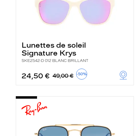
i
l
t
r
e
l
a
n
Lunettes de soleil
c
e
Signature Krys
a
u
SKE2542-D 012 BLANC BRILLANT
t
o
24,50 €
-50%
m
49,00 €
a
t
i
q
u
e
m
e
n
t
l