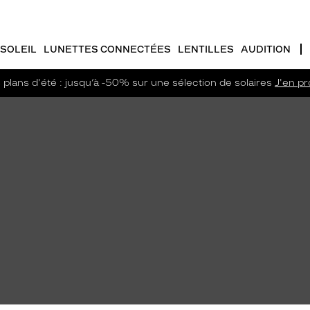
SOLEIL
LUNETTES CONNECTÉES
LENTILLES
AUDITION
plans d'été : jusqu’à -50% sur une sélection de solaires
J'en pro