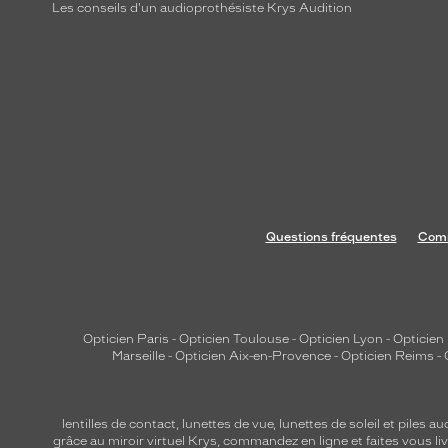
s
Les conseils d'un audioprothésiste Krys Audition
c
l
a
s
s
i
q
u
e
Questions fréquentes
Comm
s
.
L
e
Opticien Paris
-
Opticien Toulouse
-
Opticien Lyon
-
Opticien
u
Marseille
-
Opticien Aix-en-Provence
-
Opticien Reims
-
r
s
i
lentilles de contact
,
lunettes de vue
,
lunettes de soleil
et
piles au
l
grâce au miroir virtuel Krys, commandez en ligne et faites vous liv