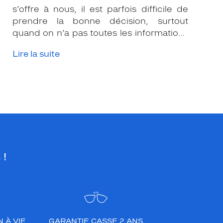
s’offre à nous, il est parfois difficile de
prendre la bonne décision, surtout
quand on n’a pas toutes les informations
nécessaires. Les opticiens Krys sont là
Lire la suite
pour vous conseiller et apporter leur
expertise afin que vous fassiez le bon
choix en fonction de votre amétropie
et/ou de l’activité sportive pratiquée.
 !
 À VIE
GARANTIE CASSE 2 ANS