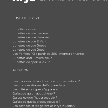
n
e
a
LUNETTES DE VUE
v
e
Lunettes de vue
Lunettes de vue Femme
c
Lunettes de vue Homme
d
Lunettes de vue Enfant
e
Lunettes de vue Guess
Lunettes de vue Gucci
s
Les Forfaits [K] à partir de 39€ - monture + verres
v
Lunettes anti-lumière bleue
Lunettes de sport à la vue
e
r
AUDITION
r
e
Les troubles de l’audition : de quoi parle-t-on ?
Les grandes étapes de l'appareillage
s
Les différents types d’appareils
g
Qu’est-ce qu'un acouphène ?
r
Qu'est-ce que l'hyperacousie ?
Qu’est-ce que la presbyacousie ?
i
Les services et les garanties Krys Audition