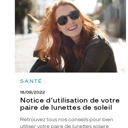
Notice
d'utilisation
i
de
q
votre
u
paire
de
e
lunettes
a
de
r
soleil
g
e
n
t
é
SANTÉ
e
i
16/08/2022
m
Notice d'utilisation de votre
p
paire de lunettes de soleil
e
c
Retrouvez tous nos conseils pour bien
c
utiliser votre paire de lunettes solaire.