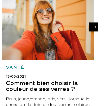
Comment
P
bien
ch
choisir
le
la
v
couleur
p
de
?
SUIVAN
ses
verres
?
SANTÉ
15/06/2021
Comment bien choisir la
couleur de ses verres ?
Brun, jaune/orange, gris, vert… lorsque le
choix de la teinte des verres solaires