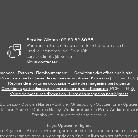
Service Clients : 09 69 32 80 35
Pendant l'été, le service clients est disponible du
lundi au vendredi de 10h à 18h.
serviceclients@krys.com
Nous contacter
andes - Retours - Remboursement
Conditions des offres sur le site
Conditions particulières de reprise de montures d’occasion
[PDF — 86
Ko
]
Reprise de montures d’occasion - Liste des magasins participants
Conditions particulières de vente de montures d’occasion
[PDF — 94
Ko
]
Vente de montures d’occasion - Liste des magasins participants
 Bordeaux
-
Opticien Nantes
-
Opticien Strasbourg
-
Opticien Lille
-
Opticien
Opticien Angers
-
Opticien Nancy
-
Audioprothésiste Paris
-
Audioprothési
Strasbourg
-
Audioprothésiste Marseille
Krys, Opticien en ligne :
dio
Krys.com : Site de vente en ligne de lunettes de soleil, de lunettes de vu
rer gratuitement chez l'un des opticiens Krys. La livraison est offerte pour