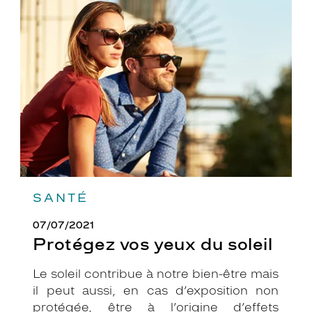
Protégez
vos
yeux
du
soleil
SANTÉ
07/07/2021
Protégez vos yeux du soleil
Le soleil contribue à notre bien-être mais
il peut aussi, en cas d’exposition non
protégée, être à l’origine d’effets