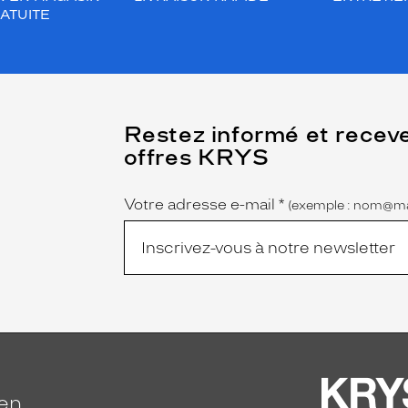
ATUITE
(Ce
Restez informé et recev
champ
offres KRYS
est
Name
obligatoire)
Votre adresse e-mail
*
(exemple : nom@ma
ien