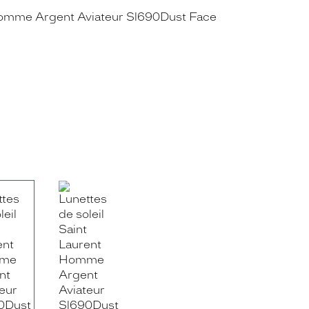
RE_FACEBOOK_TITLE
.SHARE_TWITTER_TITLE