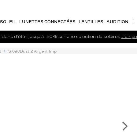
SOLEIL
LUNETTES CONNECTÉES
LENTILLES
AUDITION
plans d'été : jusqu’à -50% sur une sélection de solaires
J'en pro
t
Sl690Dust 2 Argent Imp
Su