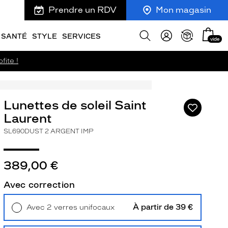
Prendre un RDV
Mon magasin
Mon
Afficher
SANTÉ
STYLE
SERVICES
vide
panie
la
recherche
fite !
Lunettes de soleil Saint
Ajouter
à
Laurent
ma
SL690DUST 2 ARGENT IMP
liste
d’envies
389,00 €
Avec correction
ivant
À partir de 39 €
Avec 2 verres unifocaux
Retrait en magasin
Offert