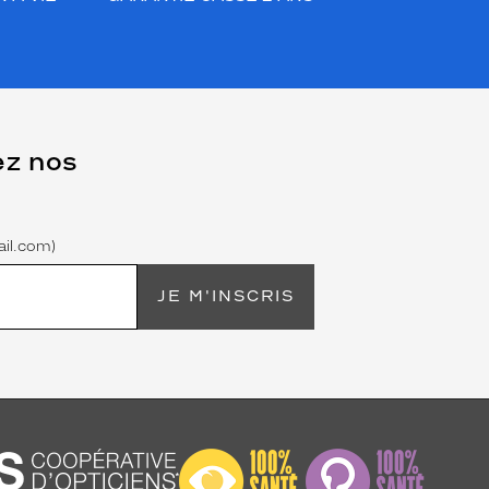
ez nos
il.com)
JE M'INSCRIS