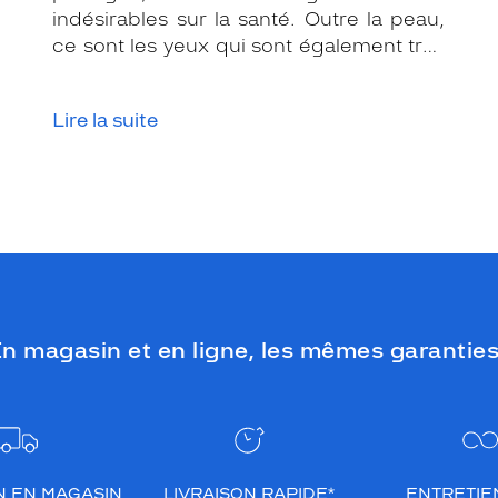
indésirables sur la santé. Outre la peau,
ce sont les yeux qui sont également très
exposés aux rayonnements ultraviolets
(UV). Même si le soleil se fait discret ou
Lire la suite
que le temps est couvert, il est donc
impératif de les protéger en ville, à la
mer, à la montagne, lors de toutes les
activités en extérieur.
n magasin et en ligne, les mêmes garanties
N EN MAGASIN
LIVRAISON RAPIDE*
ENTRETIEN