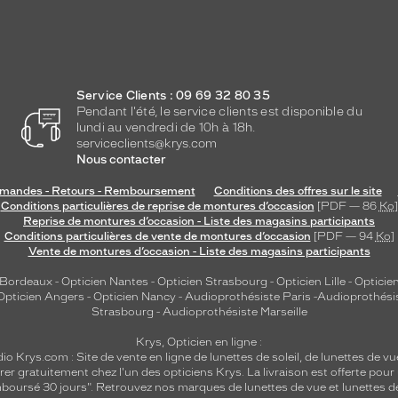
Service Clients : 09 69 32 80 35
Pendant l'été, le service clients est disponible du
lundi au vendredi de 10h à 18h.
serviceclients@krys.com
Nous contacter
andes - Retours - Remboursement
Conditions des offres sur le site
Conditions particulières de reprise de montures d’occasion
[PDF — 86
Ko
]
Reprise de montures d’occasion - Liste des magasins participants
Conditions particulières de vente de montures d’occasion
[PDF — 94
Ko
]
Vente de montures d’occasion - Liste des magasins participants
 Bordeaux
-
Opticien Nantes
-
Opticien Strasbourg
-
Opticien Lille
-
Opticien
Opticien Angers
-
Opticien Nancy
-
Audioprothésiste Paris
-
Audioprothési
Strasbourg
-
Audioprothésiste Marseille
Krys, Opticien en ligne :
dio
Krys.com : Site de vente en ligne de lunettes de soleil, de lunettes de vu
rer gratuitement chez l'un des opticiens Krys. La livraison est offerte pour
emboursé 30 jours". Retrouvez nos marques de lunettes de vue et
lunettes d