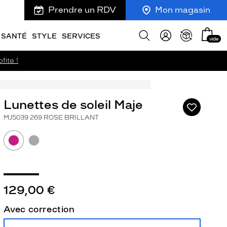
Prendre un RDV
Mon magasin
Mon
Afficher
SANTÉ
STYLE
SERVICES
vide
panie
la
recherche
fite !
Lunettes de soleil Maje
Ajouter
à
MJ5039 269 ROSE BRILLANT
ma
liste
d’envies
129,00 €
ivant
Avec correction