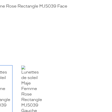
RE_FACEBOOK_TITLE
.SHARE_TWITTER_TITLE