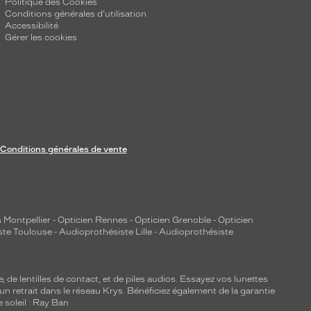
Politique des Cookies
Conditions générales d'utilisation
Accessibilité
Gérer les cookies
Conditions générales de vente
 Montpellier
-
Opticien Rennes
-
Opticien Grenoble
-
Opticien
ste Toulouse
-
Audioprothésiste Lille
-
Audioprothésiste
e, de
lentilles de contact
, et de piles audios. Essayez vos lunettes
 un retrait dans le réseau Krys. Bénéficiez également de la garantie
e soleil : Ray Ban