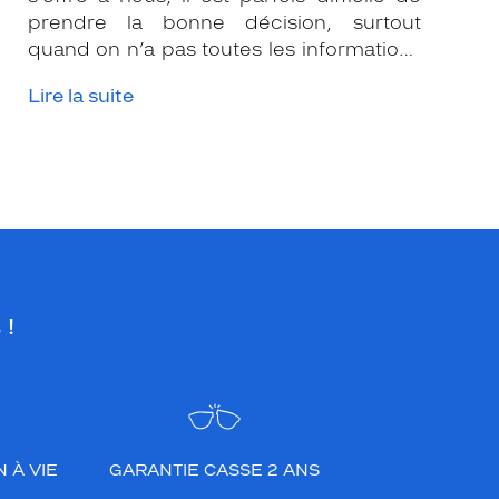
prendre la bonne décision, surtout
quand on n’a pas toutes les informations
nécessaires. Les opticiens Krys sont là
Lire la suite
pour vous conseiller et apporter leur
expertise afin que vous fassiez le bon
choix en fonction de votre amétropie
et/ou de l’activité sportive pratiquée.
 !
 À VIE
GARANTIE CASSE 2 ANS