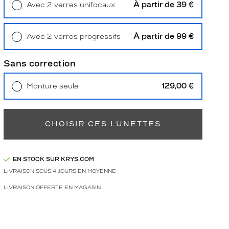
À partir de 39 €
Avec 2 verres unifocaux
Retrait en magasin
Offert
À partir de 99 €
Avec 2 verres progressifs
Retrait en magasin
Offert
Sans correction
129,00 €
Monture seule
Livraison à domicile
5,90 €
Retrait en magasin
Offert
CHOISIR CES LUNETTES
EN STOCK SUR KRYS.COM
LIVRAISON SOUS 4 JOURS EN MOYENNE
LIVRAISON OFFERTE EN MAGASIN