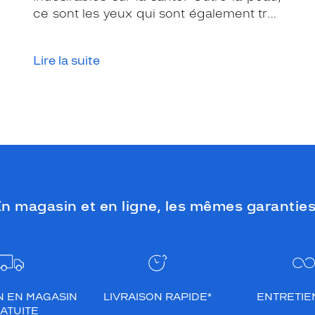
ce sont les yeux qui sont également très
exposés aux rayonnements ultraviolets
(UV). Même si le soleil se fait discret ou
Lire la suite
que le temps est couvert, il est donc
impératif de les protéger en ville, à la
mer, à la montagne, lors de toutes les
activités en extérieur.
n magasin et en ligne, les mêmes garanties
N EN MAGASIN
LIVRAISON RAPIDE*
ENTRETIEN
ATUITE