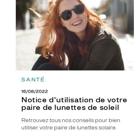
de
M
votre
a
paire
de
j
lunettes
e
de
!
soleil
C
e
s
o
n
SANTÉ
t
l
16/08/2022
e
Notice d'utilisation de votre
s
paire de lunettes de soleil
l
u
Retrouvez tous nos conseils pour bien
n
utiliser votre paire de lunettes solaire.
e