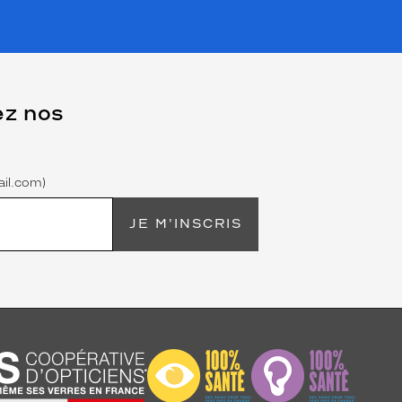
ez nos
il.com)
JE M'INSCRIS