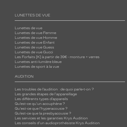
i
s
LUNETTES DE VUE
s
e
Lunettes de vue
s
Lunettes de vue Femme
Lunettes de vue Homme
e
Lunettes de vue Enfant
t
Lunettes de vue Guess
Lunettes de vue Gucci
r
Les Forfaits [K] à partir de 39€ - monture + verres
o
Lunettes anti-lumière bleue
Lunettes de sport à la vue
s
e
AUDITION
s
a
Les troubles de l’audition : de quoi parle-t-on ?
j
Les grandes étapes de l'appareillage
Les différents types d’appareils
o
Qu’est-ce qu'un acouphène ?
u
Qu'est-ce que l'hyperacousie ?
Qu’est-ce que la presbyacousie ?
t
Les services et les garanties Krys Audition
e
Les conseils d'un audioprothésiste Krys Audition