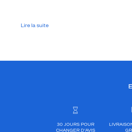
t
t
e
s
Lire la suite
p
a
r
f
a
i
t
e
E
s
p
o
u
r
c
30 JOURS POUR
LIVRAISO
e
CHANGER D’AVIS
GR