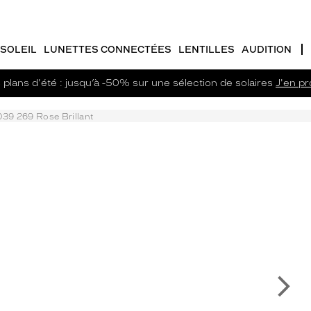
SOLEIL
LUNETTES CONNECTÉES
LENTILLES
AUDITION
plans d'été : jusqu’à -50% sur une sélection de solaires
J'en pro
39 269 Rose Brillant
Su