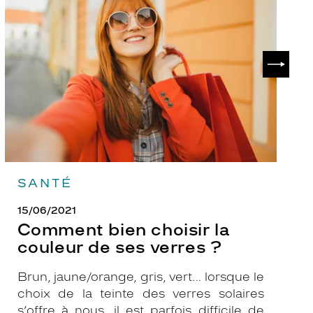
choisir
le
la
v
couleur
p
de
?
SUIVAN
ses
verres
?
SANTÉ
15/06/2021
Comment bien choisir la
couleur de ses verres ?
Brun, jaune/orange, gris, vert… lorsque le
choix de la teinte des verres solaires
s’offre à nous, il est parfois difficile de