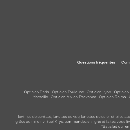
n
t
d
u
p
e
p
s
à
Questions fréquentes
Comm
v
o
t
r
e
Opticien Paris
-
Opticien Toulouse
-
Opticien Lyon
-
Opticien
Marseille
-
Opticien Aix-en-Provence
-
Opticien Reims
-
s
t
y
lentilles de contact
,
lunettes de vue
,
lunettes de soleil
et
piles au
l
grâce au miroir virtuel Krys, commandez en ligne et faites vous liv
e
"Satisfait ou r