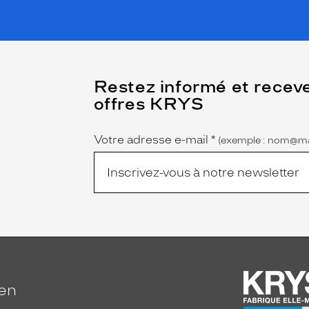
(Ce
Restez informé et recev
champ
offres KRYS
est
Name
obligatoire)
Votre adresse e-mail
*
(exemple : nom@ma
ien