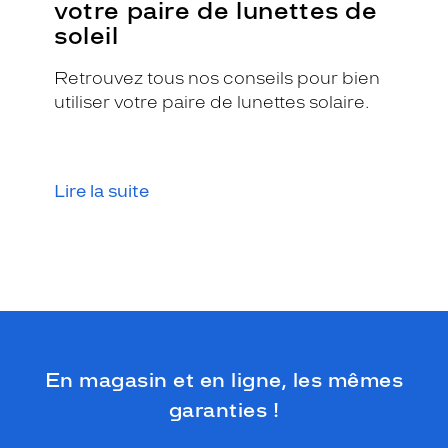
votre paire de lunettes de
d
soleil
u
b
Retrouvez tous nos conseils pour bien
l
e
utiliser votre paire de lunettes solaire.
u
a
u
r
Lire la suite
o
s
e
s
a
u
r
o
n
En magasin et en ligne, les mêmes
t
m
garanties !
e
t