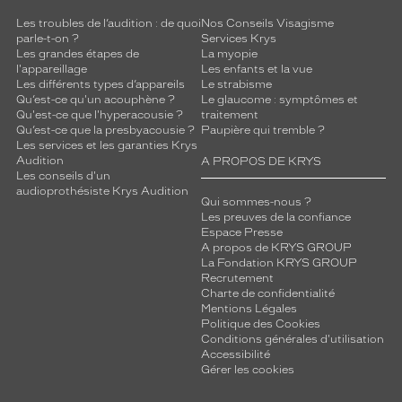
i
Les troubles de l’audition : de quoi
Nos Conseils Visagisme
!
parle-t-on ?
Services Krys
Les grandes étapes de
La myopie
Dimensions
l'appareillage
Les enfants et la vue
de
Les différents types d’appareils
Le strabisme
la
Qu’est-ce qu'un acouphène ?
Le glaucome : symptômes et
monture
Qu'est-ce que l'hyperacousie ?
traitement
Qu’est-ce que la presbyacousie ?
Paupière qui tremble ?
Les services et les garanties Krys
Audition
A PROPOS DE KRYS
Les conseils d'un
5 mm
0 mm
audioprothésiste Krys Audition
Qui sommes-nous ?
Les preuves de la confiance
Espace Presse
A propos de KRYS GROUP
La Fondation KRYS GROUP
 mm
 mm
Recrutement
Charte de confidentialité
Mentions Légales
Détails
Politique des Cookies
techniques
Conditions générales d'utilisation
Accessibilité
Genre
Gérer les cookies