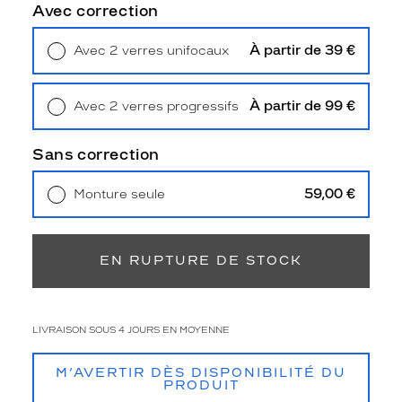
o
Avec correction
u
r
À partir de 39 €
Avec 2 verres unifocaux
c
Retrait en magasin
Offert
e
t
À partir de 99 €
Avec 2 verres progressifs
é
Retrait en magasin
Offert
t
é
Sans correction
c
o
59,00 €
Monture seule
m
Livraison à domicile
5,90 €
m
Retrait en magasin
Offert
e
l
EN RUPTURE DE STOCK
e
d
é
m
LIVRAISON SOUS 4 JOURS EN MOYENNE
o
n
M’AVERTIR DÈS DISPONIBILITÉ DU
t
PRODUIT