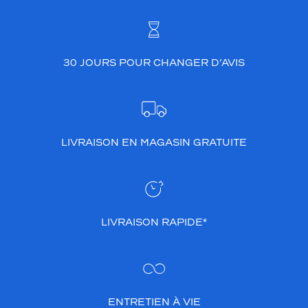
t
r
e
e
n
30 JOURS POUR CHANGER D’AVIS
v
a
l
e
u
LIVRAISON EN MAGASIN GRATUITE
r
v
o
t
r
e
LIVRAISON RAPIDE*
m
a
g
n
i
f
ENTRETIEN À VIE