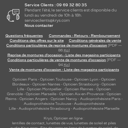
Femme
Service Clients : 09 69 32 80 35
Forme
Pendant l'été, le service clients est disponible du
de
lundi au vendredi de 10h à 18h.
la
serviceclients@krys.com
monture
Nous contacter
Ronde
Questions fréquentes
Commandes - Retours - Remboursement
Couleur
Conditions des offres sur le site
Conditions générales de vente
Conditions particulières de reprise de montures d’occasion
[PDF —
de
86
Ko
]
la
Reprise de montures d’occasion - Liste des magasins participants
monture
Conditions particulières de vente de montures d’occasion
[PDF —
94
Ko
]
332
Vente de montures d’occasion - Liste des magasins participants
Ecaille
Opticien Paris
-
Opticien Toulouse
-
Opticien Lyon
-
Opticien
Brillant
Bordeaux
-
Opticien Nantes
-
Opticien Strasbourg
-
Opticien
Couleur
Lille
-
Opticien Montpellier
-
Opticien Rennes
-
Opticien
du
Grenoble
-
Opticien Marseille
-
Opticien Aix-en-Provence
-
Opticien
verre
Reims
-
Opticien Angers
-
Opticien Nancy
-
Audioprothésiste Paris
-
Audioprothésiste Toulouse
-
Audioprothésiste
Rose
Lille
-
Audioprothésiste Strasbourg
-
Audioprothésiste Marseille
dégradé
Krys, Opticien en ligne :
Indice
lentilles de contact
,
lunettes de vue
,
lunettes de soleil
et
piles
de