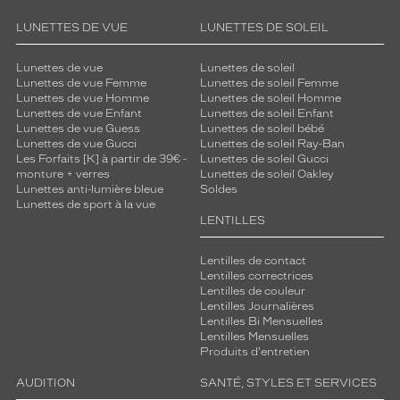
l
e
LUNETTES DE VUE
LUNETTES DE SOLEIL
i
l
Lunettes de vue
Lunettes de soleil
,
Lunettes de vue Femme
Lunettes de soleil Femme
l
Lunettes de vue Homme
Lunettes de soleil Homme
o
Lunettes de vue Enfant
Lunettes de soleil Enfant
o
Lunettes de vue Guess
Lunettes de soleil bébé
Lunettes de vue Gucci
Lunettes de soleil Ray-Ban
k
Les Forfaits [K] à partir de 39€ -
Lunettes de soleil Gucci
t
monture + verres
Lunettes de soleil Oakley
e
Lunettes anti-lumière bleue
Soldes
n
Lunettes de sport à la vue
d
LENTILLES
a
n
Lentilles de contact
c
Lentilles correctrices
e
Lentilles de couleur
Lentilles Journalières
g
Lentilles Bi Mensuelles
a
Lentilles Mensuelles
r
Produits d'entretien
a
n
AUDITION
SANTÉ, STYLES ET SERVICES
t