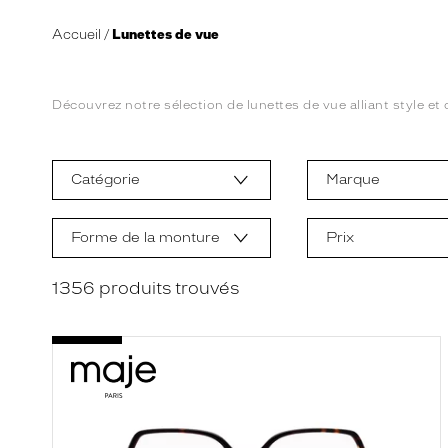
Accueil
Lunettes de vue
Découvrez notre sélection de lunettes de vue alliant style et 
L
a
m
Catégorie
Marque
o
d
i
f
Forme de la monture
Prix
i
c
a
1356
produits trouvés
t
i
o
n
d
'
u
n
f