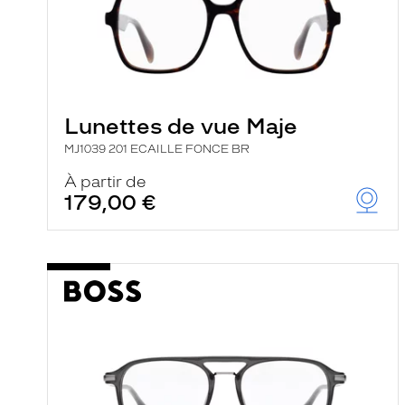
i
l
t
r
e
l
a
n
Lunettes de vue Maje
c
e
MJ1039 201 ECAILLE FONCE BR
a
u
À partir de
t
179,00 €
o
m
a
t
i
q
u
e
m
e
n
t
l