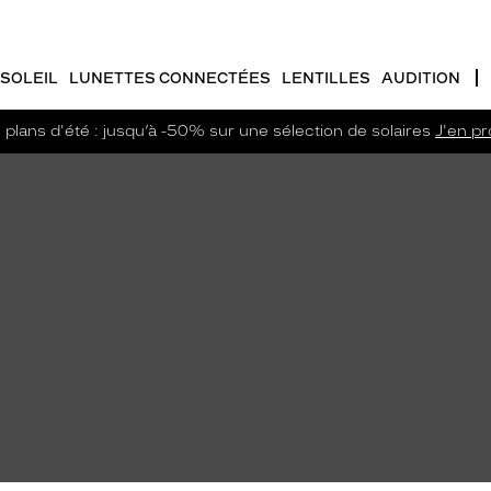
SOLEIL
LUNETTES CONNECTÉES
LENTILLES
AUDITION
plans d'été : jusqu’à -50% sur une sélection de solaires
J'en pro