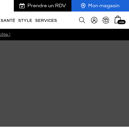
Prendre un RDV
Mon magasin
Mon
Afficher
SANTÉ
STYLE
SERVICES
vide
panie
la
recherche
fite !