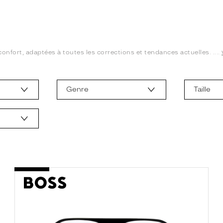
confort, adaptées à toutes les corrections et tendances actuelles. ....
Genre
Taille