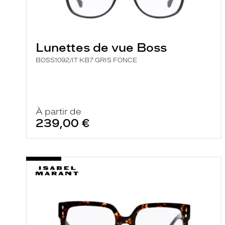
a
r
e
c
h
e
Lunettes de vue Boss
r
c
BOSS1092/IT KB7 GRIS FONCE
h
e
e
t
r
À partir de
e
239,00 €
c
h
a
r
g
e
l
a
p
a
g
e