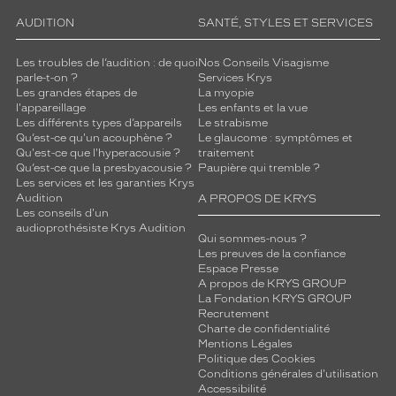
de
AUDITION
SANTÉ, STYLES ET SERVICES
verres
compatibles
Les troubles de l’audition : de quoi
Nos Conseils Visagisme
parle-t-on ?
Services Krys
Progressifs
Les grandes étapes de
La myopie
Unifocaux
l'appareillage
Les enfants et la vue
Type
Les différents types d’appareils
Le strabisme
de
Qu’est-ce qu'un acouphène ?
Le glaucome : symptômes et
Qu'est-ce que l'hyperacousie ?
traitement
montage
Qu’est-ce que la presbyacousie ?
Paupière qui tremble ?
Les services et les garanties Krys
Cerclé
Audition
A PROPOS DE KRYS
Taille
Les conseils d'un
de
audioprothésiste Krys Audition
Qui sommes-nous ?
monture
Les preuves de la confiance
Espace Presse
M
A propos de KRYS GROUP
Matière
La Fondation KRYS GROUP
Recrutement
Charte de confidentialité
Plastique
Mentions Légales
Fournisseur
Politique des Cookies
Conditions générales d'utilisation
Marcolin
Accessibilité