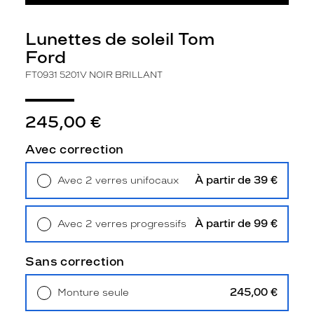
t
t
e
Lunettes de soleil Tom
s
Ford
d
FT0931 5201V NOIR BRILLANT
e
s
o
245,00 €
l
e
i
Avec correction
l
T
À partir de 39 €
Avec 2 verres unifocaux
O
Retrait en magasin
Offert
M
F
À partir de 99 €
Avec 2 verres progressifs
O
Retrait en magasin
Offert
R
D
Sans correction
e
x
245,00 €
Monture seule
i
Livraison à domicile
5,90 €