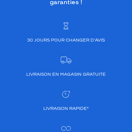
garanties !
a
n
t
d
e
s
30 JOURS POUR CHANGER D’AVIS
b
r
a
n
c
h
LIVRAISON EN MAGASIN GRATUITE
e
s
,
l
e
m
LIVRAISON RAPIDE*
o
t
d
'