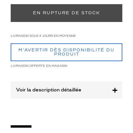
s
Retrait en magasin
Offert
t
e
EN RUPTURE DE STOCK
.
T
o
t
LIVRAISON SOUS 4 JOURS EN MOYENNE
a
l
M’AVERTIR DÈS DISPONIBILITÉ DU
e
PRODUIT
m
e
LIVRAISON OFFERTE EN MAGASIN
n
t
e
n
Voir la description détaillée
c
o
l
o
r
i
s