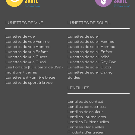
Ronde
Couleur
de
la
LUNETTES DE VUE
LUNETTES DE SOLEIL
monture
Lunettes de vue
Lunettes de soleil
5201V
Lunettes de vue Femme
Lunettes de soleil Femme
Noir
Lunettes de vue Homme
Lunettes de soleil Homme
Brillant
Lunettes de vue Enfant
Lunettes de soleil Enfant
Couleur
Lunettes de vue Guess
Lunettes de soleil bébé
du
Lunettes de vue Gucci
Lunettes de soleil Ray-Ban
Les Forfaits [K] à partir de 39€ -
Lunettes de soleil Gucci
verre
monture + verres
Lunettes de soleil Oakley
Lunettes anti-lumière bleue
Soldes
Bleu
Lunettes de sport à la vue
Indice
LENTILLES
de
protection
Lentilles de contact
Lentilles correctrices
3
Lentilles de couleur
Polarisant
Lentilles Journalières
Lentilles Bi Mensuelles
Lentilles Mensuelles
Non
Produits d'entretien
Type