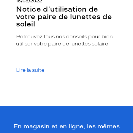
16/08/2022
s
Notice d'utilisation de
e
r
votre paire de lunettes de
t
soleil
s
m
Retrouvez tous nos conseils pour bien
é
t
utiliser votre paire de lunettes solaire.
a
l
l
i
Lire la suite
q
u
e
s
s
u
r
l
'
En magasin et en ligne, les mêmes
a
v