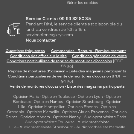
France
Gérer les cookies
Sas
Marque
Service Clients : 09 69 32 80 35
Tom
Pendant l'été, le service clients est disponible du
Ford
lundi au vendredi de 10h à 18h.
serviceclients@krys.com
Nous contacter
Questions fréquentes
Commandes - Retours - Remboursement
Conditions des offres sur le site
Conditions générales de vente
Conditions particulières de reprise de montures d’occasion
[PDF —
86
Ko
]
Reprise de montures d’occasion - Liste des magasins participants
Conditions particulières de vente de montures d’occasion
[PDF —
94
Ko
]
Vente de montures d’occasion - Liste des magasins participants
Opticien Paris
-
Opticien Toulouse
-
Opticien Lyon
-
Opticien
Bordeaux
-
Opticien Nantes
-
Opticien Strasbourg
-
Opticien
Lille
-
Opticien Montpellier
-
Opticien Rennes
-
Opticien
Grenoble
-
Opticien Marseille
-
Opticien Aix-en-Provence
-
Opticien
Reims
-
Opticien Angers
-
Opticien Nancy
-
Audioprothésiste Paris
-
Audioprothésiste Toulouse
-
Audioprothésiste
Lille
-
Audioprothésiste Strasbourg
-
Audioprothésiste Marseille