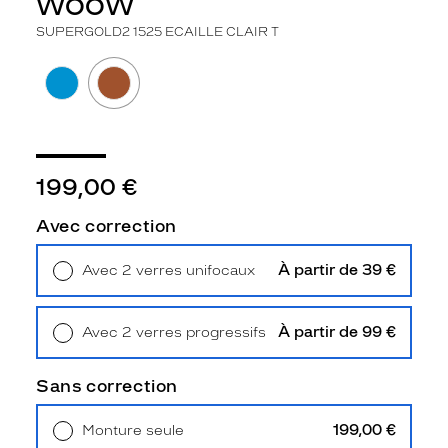
WOOW
2
SUPERGOLD2 1525 ECAILLE CLAIR T
Polarisant
Non
Type
de
verres
compatibles
199,00 €
Progressifs
Avec correction
Unifocaux
Type
de
À partir de 39 €
Avec 2 verres unifocaux
montage
Retrait en magasin
Offert
Cerclé
À partir de 99 €
Avec 2 verres progressifs
Taille
Retrait en magasin
Offert
de
Sans correction
monture
S
199,00 €
Monture seule
discountDetail