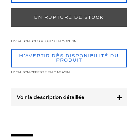
Livraison à domicile
5,90 €
Retrait en magasin
Offert
-30%
EN RUPTURE DE STOCK
Afficher
la
mention
Prix
LIVRAISON SOUS 4 JOURS EN MOYENNE
web
Non
M’AVERTIR DÈS DISPONIBILITÉ DU
PRODUIT
Matière
LIVRAISON OFFERTE EN MAGASIN
Plastique
Fournisseur
Design
Voir la description détaillée
Eyewear
Group
Marque
WOOW