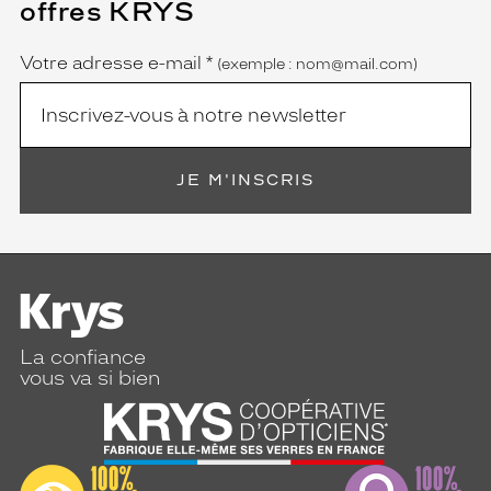
offres KRYS
est
Name
obligatoire)
Votre adresse e-mail
*
(exemple : nom@mail.com)
JE M'INSCRIS
La confiance
vous va si bien