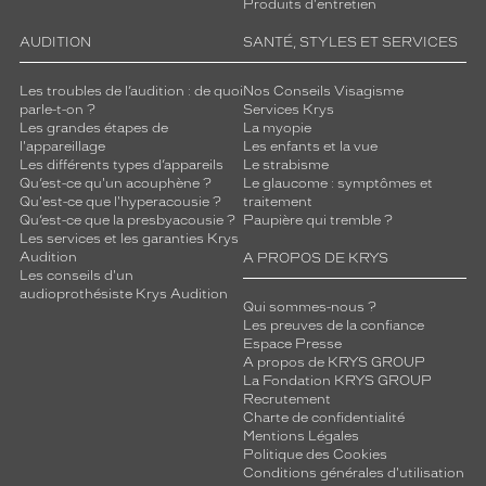
Produits d'entretien
AUDITION
SANTÉ, STYLES ET SERVICES
Les troubles de l’audition : de quoi
Nos Conseils Visagisme
parle-t-on ?
Services Krys
Les grandes étapes de
La myopie
l'appareillage
Les enfants et la vue
Les différents types d’appareils
Le strabisme
Qu’est-ce qu'un acouphène ?
Le glaucome : symptômes et
Qu'est-ce que l'hyperacousie ?
traitement
Qu’est-ce que la presbyacousie ?
Paupière qui tremble ?
Les services et les garanties Krys
Audition
A PROPOS DE KRYS
Les conseils d'un
audioprothésiste Krys Audition
Qui sommes-nous ?
Les preuves de la confiance
Espace Presse
A propos de KRYS GROUP
La Fondation KRYS GROUP
Recrutement
Charte de confidentialité
Mentions Légales
Politique des Cookies
Conditions générales d'utilisation