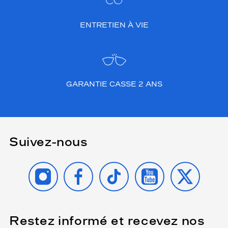
ENTRETIEN À VIE
GARANTIE CASSE 2 ANS
Suivez-nous
INSTAGRAM
FACEBOOK
TIKTOK
YOUTUBE
X
Restez informé et recevez nos
(Ce
champ