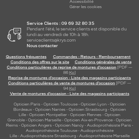
Accessibilité
Gérer les cookies
Service Clients : 09 69 32 80 35
Pendant l'été, le service clients est disponible du
lundi au vendredi de 10h à 18h.
serviceclients@krys.com
Nous contacter
Questions fréquentes
Commandes - Retours - Remboursement
Conditions des offres sur le site
Conditions générales de vente
Conditions particulières de reprise de montures d’occasion
[PDF —
86
Ko
]
Reprise de montures d’occasion - Liste des magasins participants
Conditions particulières de vente de montures d’occasion
[PDF —
94
Ko
]
Vente de montures d’occasion - Liste des magasins participants
Opticien Paris
-
Opticien Toulouse
-
Opticien Lyon
-
Opticien
Bordeaux
-
Opticien Nantes
-
Opticien Strasbourg
-
Opticien
Lille
-
Opticien Montpellier
-
Opticien Rennes
-
Opticien
Grenoble
-
Opticien Marseille
-
Opticien Aix-en-Provence
-
Opticien
Reims
-
Opticien Angers
-
Opticien Nancy
-
Audioprothésiste Paris
-
Audioprothésiste Toulouse
-
Audioprothésiste
Lille
-
Audioprothésiste Strasbourg
-
Audioprothésiste Marseille