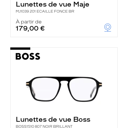
Lunettes de vue Maje
a
n
MJ1039 201 ECAILLE FONCE BR
c
e
À partir de
a
179,00 €
u
t
o
m
a
t
i
q
u
e
m
e
n
t
l
a
r
e
c
Lunettes de vue Boss
h
e
BOSS1510 807 NOIR BRILLANT