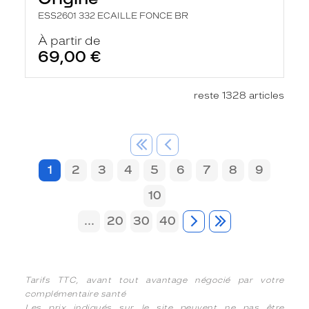
ESS2601 332 ECAILLE FONCE BR
À partir de
69,00 €
reste 1328 articles
1
2
3
4
5
6
7
8
9
10
...
20
30
40
Tarifs TTC, avant tout avantage négocié par votre
complémentaire santé
Les prix indiqués sur le site peuvent ne pas être