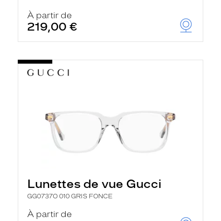
r
c
À partir de
h
219,00 €
e
e
t
r
e
c
h
a
r
g
e
l
a
p
a
g
e
Lunettes de vue Gucci
GG0737O 010 GRIS FONCE
À partir de