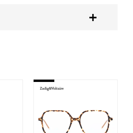
-
VZV328
0781
ECAILLE
CLAIR