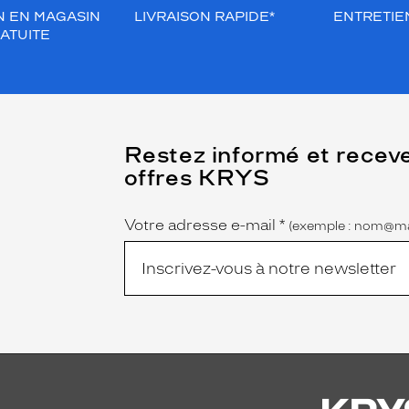
N EN MAGASIN
LIVRAISON RAPIDE*
ENTRETIEN
ATUITE
(Ce
Restez informé et recev
champ
offres KRYS
est
Name
obligatoire)
Votre adresse e-mail
*
(exemple : nom@ma