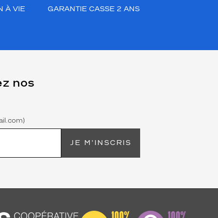
 À VIE
GARANTIE CASSE 2 ANS
ez nos
il.com)
JE M'INSCRIS