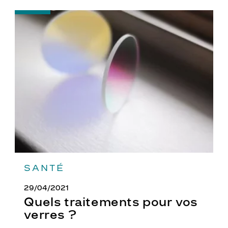
-
Quels
traitements
pour
vos
verres
?
SANTÉ
29/04/2021
Quels traitements pour vos
verres ?