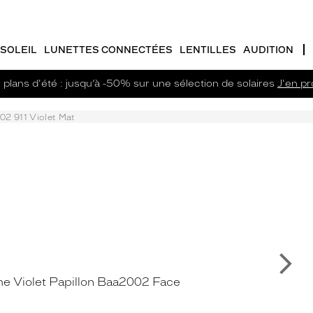
SOLEIL
LUNETTES CONNECTÉES
LENTILLES
AUDITION
plans d'été : jusqu’à -50% sur une sélection de solaires
J'en pro
2 911 Violet Mat
Su