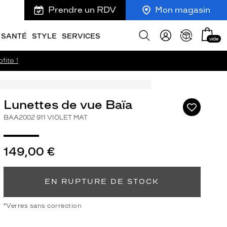
Prendre un RDV
Mon magasin
Mon
Afficher
SANTÉ
STYLE
SERVICES
vide
panie
la
recherche
fite !
Lunettes de vue Baïa
Ajouter
à
BAA2002 911 VIOLET MAT
ma
liste
d’envies
149,00 €
EN RUPTURE DE STOCK
ivant
*Verres sans correction