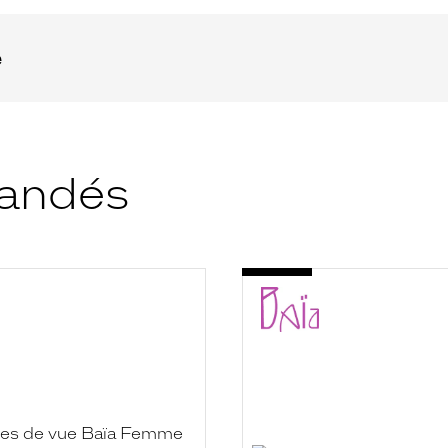
e
andés
-
3
BAA2003
410
NOIR/BLANC