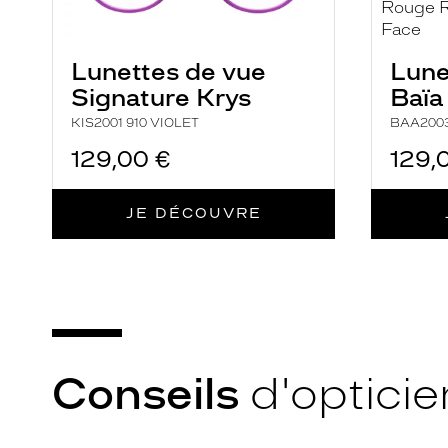
montage
monture
Nylor
S
Lunettes de vue
Lune
discountDetail
Matière
Signature Krys
Baïa
KIS2001 910 VIOLET
BAA2003
-50%
Métal
Fournisseur
Marque
129,00 €
129,
Baïa
Codir
JE DÉCOUVRE
Conseils
d'opticie