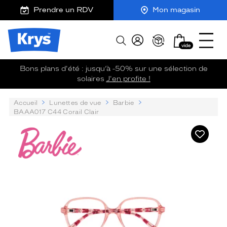
Description
m
J
Ouvrir
ER AU
Prendre un RDV
Mon magasin
détaillée
Dimensions
TENU
y
e
le
CIPAL
de
K
r
menu
Opticien
la
r
e
Mon
Afficher
Krys
monture
y
-
vide
panier
la
-
s
c
recherche
La
o
Bons plans d'été : jusqu’à -50% sur une sélection de
confiance
m
solaires
J'en profite !
5 mm
5 mm
vous
m
va
a
Accueil
Lunettes de vue
Barbie
n
si
BAAA017 C44 Corail Clair
d
bien
e
Barbie
Ajouter
 mm
 mm
à
ma
Détails
liste
techniques
d’envies
Précédent
Sui
Genre
Enfant
Forme
de