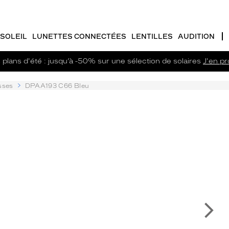
SOLEIL
LUNETTES CONNECTÉES
LENTILLES
AUDITION
plans d'été : jusqu’à -50% sur une sélection de solaires
J'en pro
sses
DPAA193 C66 Bleu
Su