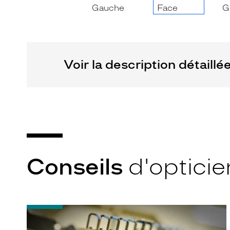
Voir la description détaillé
Conseils
d'opticie
-
Quel
indice