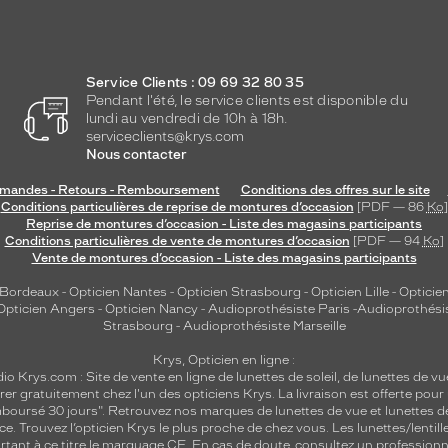
Service Clients : 09 69 32 80 35
Pendant l'été, le service clients est disponible du
lundi au vendredi de 10h à 18h.
serviceclients@krys.com
Nous contacter
andes - Retours - Remboursement
Conditions des offres sur le site
Conditions particulières de reprise de montures d’occasion
[PDF — 86
Ko
]
Reprise de montures d’occasion - Liste des magasins participants
Conditions particulières de vente de montures d’occasion
[PDF — 94
Ko
]
Vente de montures d’occasion - Liste des magasins participants
 Bordeaux
-
Opticien Nantes
-
Opticien Strasbourg
-
Opticien Lille
-
Opticien
Opticien Angers
-
Opticien Nancy
-
Audioprothésiste Paris
-
Audioprothési
Strasbourg
-
Audioprothésiste Marseille
Krys, Opticien en ligne :
dio
Krys.com : Site de vente en ligne de lunettes de soleil, de lunettes de vu
rer gratuitement chez l'un des opticiens Krys. La livraison est offerte pour
emboursé 30 jours". Retrouvez nos marques de lunettes de vue et
lunettes d
nce.
Trouvez l’opticien Krys le plus proche de chez vous
. Les lunettes/lenti
tant à ce titre le marquage CE. En cas de doute, consultez un professionne