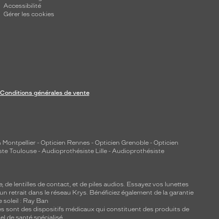
Accessibilité
Gérer les cookies
Conditions générales de vente
 Montpellier
-
Opticien Rennes
-
Opticien Grenoble
-
Opticien
ste Toulouse
-
Audioprothésiste Lille
-
Audioprothésiste
e, de
lentilles de contact
, et de piles audios. Essayez vos lunettes
 un retrait dans le réseau Krys. Bénéficiez également de la garantie
e soleil : Ray Ban
lles sont des dispositifs médicaux qui constituent des produits de
l de santé spécialisé.