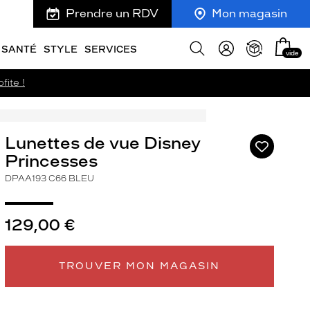
Prendre un RDV
Mon magasin
Mon
Afficher
SANTÉ
STYLE
SERVICES
vide
panie
la
recherche
fite !
Lunettes de vue Disney
Ajouter
à
Princesses
ma
DPAA193 C66 BLEU
liste
d’envies
129,00 €
TROUVER MON MAGASIN
ivant