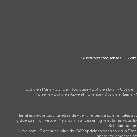
Questions fréquentes
Comm
Opticien Paris
-
Opticien Toulouse
-
Opticien Lyon
-
Opticien
Marseille
-
Opticien Aix-en-Provence
-
Opticien Reims
-
lentilles de contact
,
lunettes de vue
,
lunettes de soleil
et
piles au
grâce au miroir virtuel Krys, commandez en ligne et faites vous liv
"Satisfait ou r
Krys.com : C’est aussi plus de 1000 opticiens dans toute la Fra
santé réglementés por