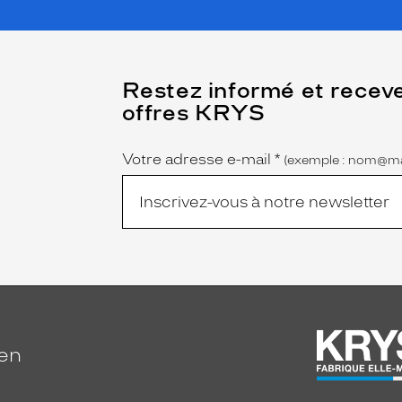
(Ce
Restez informé et recev
champ
offres KRYS
est
Name
obligatoire)
Votre adresse e-mail
*
(exemple : nom@ma
ien