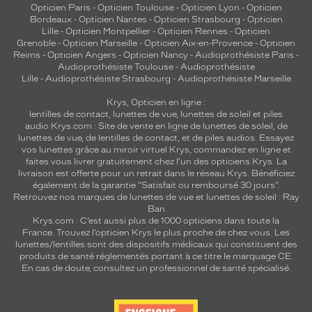
Opticien Paris
-
Opticien Toulouse
-
Opticien Lyon
-
Opticien
Bordeaux
-
Opticien Nantes
-
Opticien Strasbourg
-
Opticien
Lille
-
Opticien Montpellier
-
Opticien Rennes
-
Opticien
Grenoble
-
Opticien Marseille
-
Opticien Aix-en-Provence
-
Opticien
Reims
-
Opticien Angers
-
Opticien Nancy
-
Audioprothésiste Paris
-
Audioprothésiste Toulouse
-
Audioprothésiste
Lille
-
Audioprothésiste Strasbourg
-
Audioprothésiste Marseille
Krys, Opticien en ligne :
lentilles de contact
,
lunettes de vue
,
lunettes de soleil
et
piles
audio
Krys.com : Site de vente en ligne de lunettes de soleil, de
lunettes de vue, de
lentilles de contact
, et de piles audios. Essayez
vos lunettes grâce au miroir virtuel Krys, commandez en ligne et
faites vous livrer gratuitement chez l'un des opticiens Krys. La
livraison est offerte pour un retrait dans le réseau Krys. Bénéficiez
également de la garantie "Satisfait ou remboursé 30 jours".
Retrouvez nos marques de lunettes de vue et
lunettes de soleil : Ray
Ban
Krys.com : C’est aussi plus de 1000 opticiens dans toute la
France.
Trouvez l’opticien Krys le plus proche de chez vous
. Les
lunettes/lentilles sont des dispositifs médicaux qui constituent des
produits de santé réglementés portant à ce titre le marquage CE.
En cas de doute, consultez un professionnel de santé spécialisé.