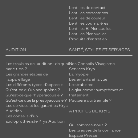
Lentilles de contact
Lentilles correctrices
Lentilles de couleur
Lentilles Journalières
Lentilles Bi Mensuelles
Lentilles Mensuelles
Produits d'entretien
AUDITION
SANTÉ, STYLES ET SERVICES
Les troubles de l’audition : de quoi
Nos Conseils Visagisme
parle-t-on ?
Services Krys
Les grandes étapes de
La myopie
l'appareillage
Les enfants et la vue
Les différents types d’appareils
Le strabisme
Qu’est-ce qu'un acouphène ?
Le glaucome : symptômes et
Qu'est-ce que l'hyperacousie ?
traitement
Qu’est-ce que la presbyacousie ?
Paupière qui tremble ?
Les services et les garanties Krys
Audition
A PROPOS DE KRYS
Les conseils d'un
audioprothésiste Krys Audition
Qui sommes-nous ?
Les preuves de la confiance
Espace Presse