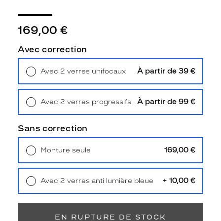
Détails
techniques
169,00 €
Genre
Avec correction
Homme
Forme
de
À partir de 39 €
Avec 2 verres unifocaux
la
Retrait en magasin
Offert
monture
À partir de 99 €
Avec 2 verres progressifs
Arrondie
Retrait en magasin
Offert
Couleur
Sans correction
de
la
monture
169,00 €
Monture seule
Livraison à domicile
5,90 €
Retrait en magasin
Offert
644
Vert
+ 10,00 €
Avec 2 verres anti lumière bleue
Fonce
Retrait en magasin
Offert
Polarisant
EN RUPTURE DE STOCK
Non