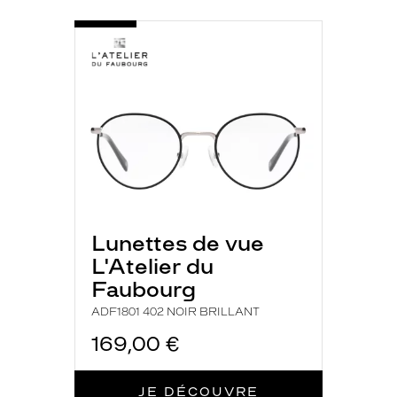
Plastique
Fournisseur
-
ADF1801
402
Codir
NOIR
Marque
BRILLANT
L'Atelier
du
Faubourg
Lunettes de vue
L'Atelier du
Faubourg
ADF1801 402 NOIR BRILLANT
169,00 €
JE DÉCOUVRE