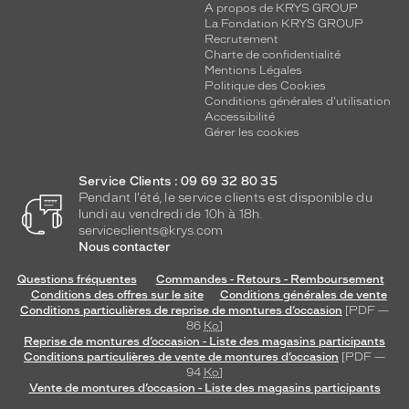
A propos de KRYS GROUP
La Fondation KRYS GROUP
Recrutement
Charte de confidentialité
Mentions Légales
Politique des Cookies
Conditions générales d'utilisation
Accessibilité
Gérer les cookies
Service Clients : 09 69 32 80 35
Pendant l'été, le service clients est disponible du
lundi au vendredi de 10h à 18h.
serviceclients@krys.com
Nous contacter
Questions fréquentes
Commandes - Retours - Remboursement
Conditions des offres sur le site
Conditions générales de vente
Conditions particulières de reprise de montures d’occasion
[PDF —
86
Ko
]
Reprise de montures d’occasion - Liste des magasins participants
Conditions particulières de vente de montures d’occasion
[PDF —
94
Ko
]
Vente de montures d’occasion - Liste des magasins participants