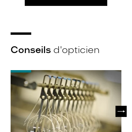
Conseils
d'opticien
-
Quel
indice
d’amincissement
?
SUIV