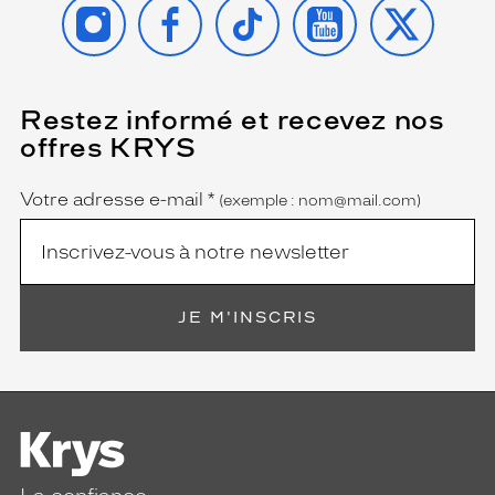
INSTAGRAM
FACEBOOK
TIKTOK
YOUTUBE
X
Restez informé et recevez nos
(Ce
champ
offres KRYS
est
Name
obligatoire)
Votre adresse e-mail
*
(exemple : nom@mail.com)
JE M'INSCRIS