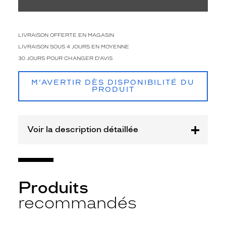
Type
de
verres
LIVRAISON OFFERTE EN MAGASIN
compatibles
LIVRAISON SOUS 4 JOURS EN MOYENNE
Progressifs
30 JOURS POUR CHANGER D'AVIS
Unifocaux
Type
M’AVERTIR DÈS DISPONIBILITÉ DU
de
PRODUIT
montage
Cerclé
Taille
Voir la description détaillée
de
monture
XS
discountDetail
Produits
recommandés
-50%
Matière