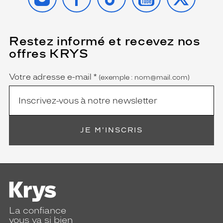
Restez informé et recevez nos
(Ce
champ
offres KRYS
est
Name
obligatoire)
Votre adresse e-mail
*
(exemple : nom@mail.com)
JE M'INSCRIS
La confiance
vous va si bien