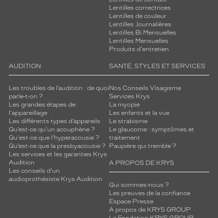
Lentilles correctrices
Lentilles de couleur
Lentilles Journalières
Lentilles Bi Mensuelles
Lentilles Mensuelles
Produits d'entretien
AUDITION
SANTÉ, STYLES ET SERVICES
Les troubles de l’audition : de quoi
Nos Conseils Visagisme
parle-t-on ?
Services Krys
Les grandes étapes de
La myopie
l'appareillage
Les enfants et la vue
Les différents types d’appareils
Le strabisme
Qu’est-ce qu'un acouphène ?
Le glaucome : symptômes et
Qu'est-ce que l'hyperacousie ?
traitement
Qu’est-ce que la presbyacousie ?
Paupière qui tremble ?
Les services et les garanties Krys
Audition
A PROPOS DE KRYS
Les conseils d'un
audioprothésiste Krys Audition
Qui sommes-nous ?
Les preuves de la confiance
Espace Presse
A propos de KRYS GROUP