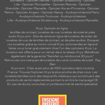
Bordeaux
-
Opticien Nantes
-
Opticien Strasbourg
-
Opticien
Lille
-
Opticien Montpellier
-
Opticien Rennes
-
Opticien
Grenoble
-
Opticien Marseille
-
Opticien Aix-en-Provence
-
Opticien
Reims
-
Opticien Angers
-
Opticien Nancy
-
Audioprothésiste Paris
-
Audioprothésiste Toulouse
-
Audioprothésiste
Lille
-
Audioprothésiste Strasbourg
-
Audioprothésiste Marseille
Krys, Opticien en ligne :
lentilles de contact
,
lunettes de vue
,
lunettes de soleil
et
piles
audio
Krys.com : Site de vente en ligne de lunettes de soleil, de
lunettes de vue, de
lentilles de contact
, et de piles audios. Essayez
vos lunettes grâce au miroir virtuel Krys, commandez en ligne et
faites vous livrer gratuitement chez l'un des opticiens Krys. La
livraison est offerte pour un retrait dans le réseau Krys. Bénéficiez
également de la garantie "Satisfait ou remboursé 30 jours".
Retrouvez nos marques de lunettes de vue et
lunettes de soleil : Ray
Ban
Krys.com : C’est aussi plus de 1000 opticiens dans toute la
France.
Trouvez l’opticien Krys le plus proche de chez vous
. Les
lunettes/lentilles sont des dispositifs médicaux qui constituent des
produits de santé réglementés portant à ce titre le marquage CE.
En cas de doute, consultez un professionnel de santé spécialisé.