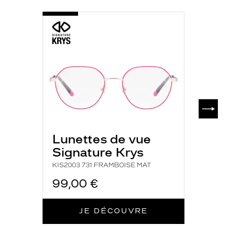
Métal
Fournisseur
-
KIS2003
731
Codir
FRAMBOISE
Marque
MAT
Signature
Krys
SUIV
Lunettes de vue
Signature Krys
KIS2003 731 FRAMBOISE MAT
99,00 €
JE DÉCOUVRE