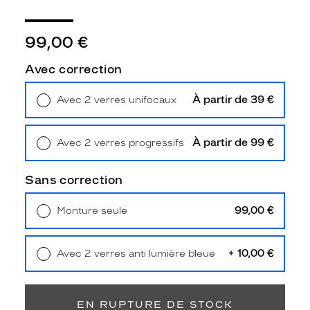
Détails
techniques
99,00 €
Genre
Avec correction
Femme
Forme
de
À partir de 39 €
Avec 2 verres unifocaux
la
Retrait en magasin
Offert
monture
À partir de 99 €
Avec 2 verres progressifs
Pantos
Retrait en magasin
Offert
Couleur
Sans correction
de
la
monture
99,00 €
Monture seule
Livraison à domicile
5,90 €
Retrait en magasin
Offert
532
Bleu
+ 10,00 €
Avec 2 verres anti lumière bleue
Fonce
Retrait en magasin
Offert
Polarisant
EN RUPTURE DE STOCK
Non