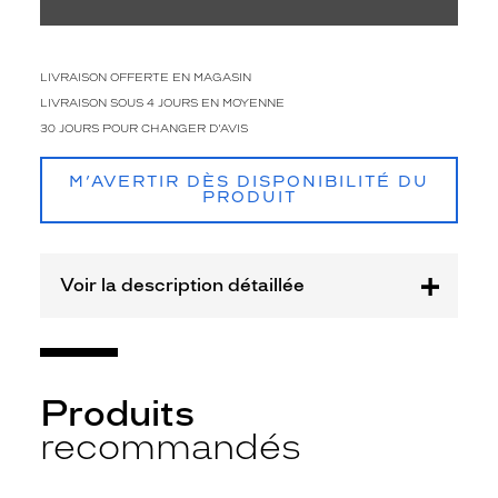
Type
de
verres
LIVRAISON OFFERTE EN MAGASIN
compatibles
LIVRAISON SOUS 4 JOURS EN MOYENNE
Progressifs
30 JOURS POUR CHANGER D'AVIS
Unifocaux
Type
M’AVERTIR DÈS DISPONIBILITÉ DU
de
PRODUIT
montage
Cerclé
Taille
Voir la description détaillée
de
monture
S
discountDetail
Produits
recommandés
-50%
Matière