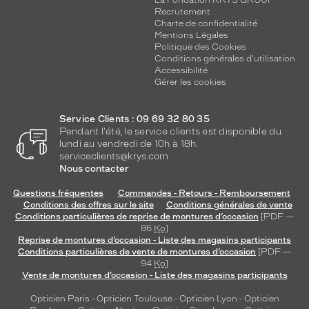
La Fondation KRYS GROUP
Recrutement
Charte de confidentialité
Mentions Légales
Politique des Cookies
Conditions générales d'utilisation
Accessibilité
Gérer les cookies
Service Clients : 09 69 32 80 35
Pendant l'été, le service clients est disponible du
lundi au vendredi de 10h à 18h.
serviceclients@krys.com
Nous contacter
Questions fréquentes
Commandes - Retours - Remboursement
Conditions des offres sur le site
Conditions générales de vente
Conditions particulières de reprise de montures d’occasion
[PDF —
86
Ko
]
Reprise de montures d’occasion - Liste des magasins participants
Conditions particulières de vente de montures d’occasion
[PDF —
94
Ko
]
Vente de montures d’occasion - Liste des magasins participants
Opticien Paris
-
Opticien Toulouse
-
Opticien Lyon
-
Opticien