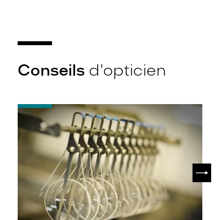
Conseils
d'opticien
-
Quel
indice
d’amincissement
?
SUIV