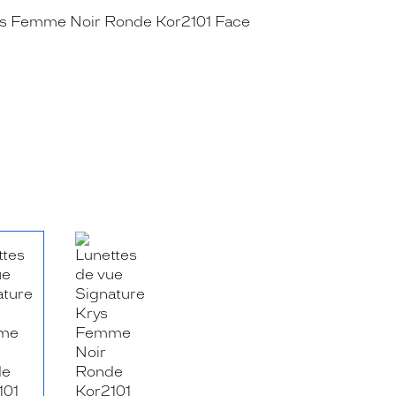
RE_FACEBOOK_TITLE
.SHARE_TWITTER_TITLE