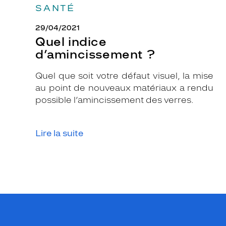
.
SANTÉ
L
29/04/2021
a
Quel indice
f
d’amincissement ?
o
r
Quel que soit votre défaut visuel, la mise
m
au point de nouveaux matériaux a rendu
e
possible l’amincissement des verres.
r
o
n
Lire la suite
d
e
,
a
s
s
o
c