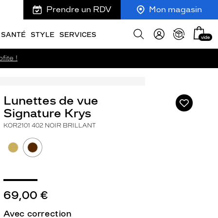
Prendre un RDV
Mon magasin
Mon
Afficher
SANTÉ
STYLE
SERVICES
vide
panie
la
recherche
fite !
Lunettes de vue
Ajouter
à
Signature Krys
ma
KOR2101 402 NOIR BRILLANT
liste
d’envies
69,00 €
ivant
Avec correction