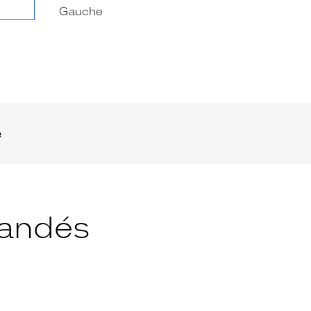
e
andés