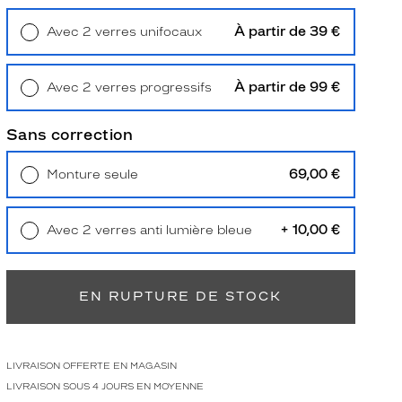
À partir de 39 €
Avec 2 verres unifocaux
Retrait en magasin
Offert
À partir de 99 €
Avec 2 verres progressifs
Retrait en magasin
Offert
Sans correction
69,00 €
Monture seule
Livraison à domicile
5,90 €
Retrait en magasin
Offert
+ 10,00 €
Avec 2 verres anti lumière bleue
Retrait en magasin
Offert
EN RUPTURE DE STOCK
LIVRAISON OFFERTE EN MAGASIN
LIVRAISON SOUS 4 JOURS EN MOYENNE