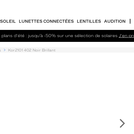
SOLEIL
LUNETTES CONNECTÉES
LENTILLES
AUDITION
plans d'été : jusqu’à -50% sur une sélection de solaires
J'en pro
s
Kor2101 402 Noir Brillant
Su