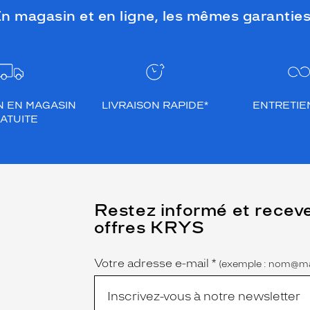
n magasin et en ligne, les mêmes garanties
N EN MAGASIN
LIVRAISON RAPIDE*
ENTRETIEN
ATUITE
(Ce
Restez informé et recev
champ
offres KRYS
est
Name
obligatoire)
Votre adresse e-mail
*
(exemple : nom@ma