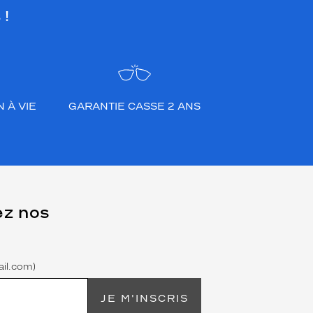
 !
 À VIE
GARANTIE CASSE 2 ANS
ez nos
il.com)
JE M'INSCRIS