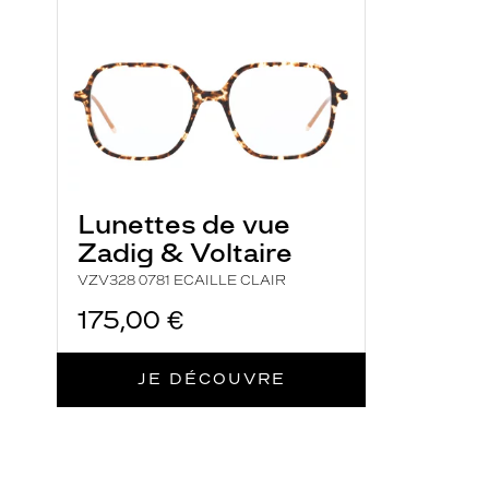
ECAILLE
CLAIR
t
e
s
K
R
Y
S
O
Lunettes de vue
R
Zadig & Voltaire
I
VZV328 0781 ECAILLE CLAIR
G
I
175,00 €
N
E
JE DÉCOUVRE
q
u
i
r