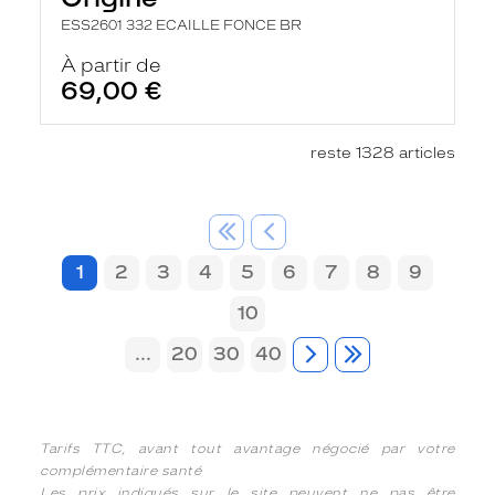
ESS2601 332 ECAILLE FONCE BR
À partir de
69,00 €
reste 1328 articles
1
2
3
4
5
6
7
8
9
10
...
20
30
40
Tarifs TTC, avant tout avantage négocié par votre
complémentaire santé
Les prix indiqués sur le site peuvent ne pas être