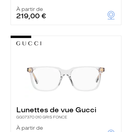
r
c
À partir de
h
219,00 €
e
e
t
r
e
c
h
a
r
g
e
l
a
p
a
g
e
Lunettes de vue Gucci
GG0737O 010 GRIS FONCE
À partir de