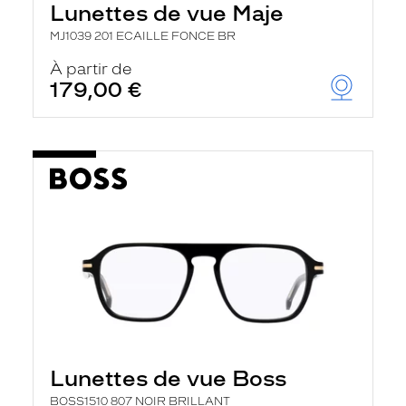
Lunettes de vue Maje
a
n
MJ1039 201 ECAILLE FONCE BR
c
e
À partir de
a
179,00 €
u
t
o
m
a
t
i
q
u
e
m
e
n
t
l
a
r
e
c
Lunettes de vue Boss
h
e
BOSS1510 807 NOIR BRILLANT