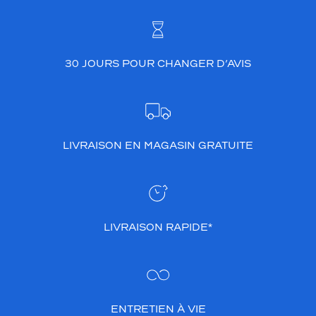
d
e
c
o
30 JOURS POUR CHANGER D’AVIS
u
l
e
u
r
b
LIVRAISON EN MAGASIN GRATUITE
l
e
u
f
o
n
LIVRAISON RAPIDE*
c
é
,
c
e
m
ENTRETIEN À VIE