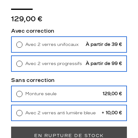
e
m
e
129,00 €
n
t
Avec correction
a
c
À partir de 39 €
Avec 2 verres unifocaux
c
Retrait en magasin
Offert
e
s
À partir de 99 €
Avec 2 verres progressifs
s
Retrait en magasin
Offert
o
i
Sans correction
r
i
129,00 €
Monture seule
s
Livraison à domicile
5,90 €
e
Retrait en magasin
Offert
r
+ 10,00 €
Avec 2 verres anti lumière bleue
l
Retrait en magasin
Offert
e
s
v
EN RUPTURE DE STOCK