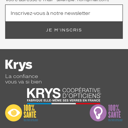
n
t
,
c
h
i
JE M'INSCRIS
c
m
a
i
s
d
i
s
La confiance
c
vous va si bien
r
e
t
.
Dimensions
de
la