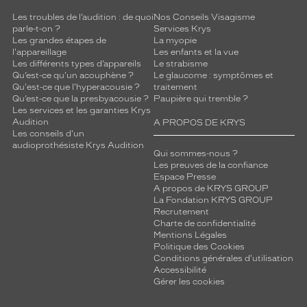
Couleur
Les troubles de l’audition : de quoi
Nos Conseils Visagisme
de
parle-t-on ?
Services Krys
la
Les grandes étapes de
La myopie
monture
l'appareillage
Les enfants et la vue
Les différents types d’appareils
Le strabisme
Qu’est-ce qu'un acouphène ?
Le glaucome : symptômes et
532
Qu'est-ce que l'hyperacousie ?
traitement
Bleu
Qu’est-ce que la presbyacousie ?
Paupière qui tremble ?
Fonce
Les services et les garanties Krys
Polarisant
Audition
A PROPOS DE KRYS
Les conseils d'un
audioprothésiste Krys Audition
Non
Qui sommes-nous ?
Type
Les preuves de la confiance
de
Espace Presse
A propos de KRYS GROUP
verres
La Fondation KRYS GROUP
compatibles
Recrutement
Charte de confidentialité
Progressifs
Mentions Légales
Unifocaux
Politique des Cookies
Type
Conditions générales d'utilisation
Accessibilité
de
Gérer les cookies
montage