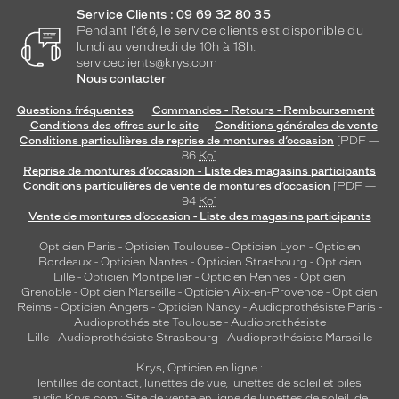
Cerclé
Service Clients : 09 69 32 80 35
Taille
Pendant l'été, le service clients est disponible du
de
lundi au vendredi de 10h à 18h.
monture
serviceclients@krys.com
Nous contacter
XS
Questions fréquentes
Commandes - Retours - Remboursement
discountDetail
Conditions des offres sur le site
Conditions générales de vente
Conditions particulières de reprise de montures d’occasion
[PDF —
-50%
86
Ko
]
Matière
Reprise de montures d’occasion - Liste des magasins participants
Conditions particulières de vente de montures d’occasion
[PDF —
94
Ko
]
Métal
Vente de montures d’occasion - Liste des magasins participants
Fournisseur
Opticien Paris
-
Opticien Toulouse
-
Opticien Lyon
-
Opticien
Codir
Bordeaux
-
Opticien Nantes
-
Opticien Strasbourg
-
Opticien
Marque
Lille
-
Opticien Montpellier
-
Opticien Rennes
-
Opticien
Signature
Grenoble
-
Opticien Marseille
-
Opticien Aix-en-Provence
-
Opticien
Reims
-
Opticien Angers
-
Opticien Nancy
-
Audioprothésiste Paris
-
Krys
Audioprothésiste Toulouse
-
Audioprothésiste
Lille
-
Audioprothésiste Strasbourg
-
Audioprothésiste Marseille
Krys, Opticien en ligne :
lentilles de contact
,
lunettes de vue
,
lunettes de soleil
et
piles
audio
Krys.com : Site de vente en ligne de lunettes de soleil, de