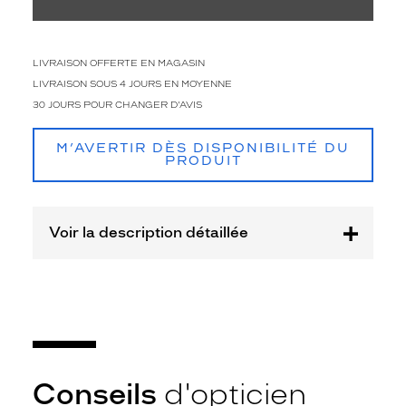
i
s
a
g
LIVRAISON OFFERTE EN MAGASIN
e
LIVRAISON SOUS 4 JOURS EN MOYENNE
s
30 JOURS POUR CHANGER D'AVIS
o
v
a
M’AVERTIR DÈS DISPONIBILITÉ DU
PRODUIT
l
e
s
o
Voir la description détaillée
u
f
i
n
s
.
G
r
â
Conseils
d'opticien
c