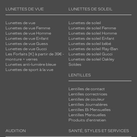
monture
LUNETTES DE VUE
LUNETTES DE SOLEIL
Lunettes de vue
Lunettes de soleil
5 mm
0 mm
Lunettes de vue Femme
Lunettes de soleil Femme
Lunettes de vue Homme
Lunettes de soleil Homme
Lunettes de vue Enfant
Lunettes de soleil Enfant
Lunettes de vue Guess
Lunettes de soleil bébé
Lunettes de vue Gucci
Lunettes de soleil Ray-Ban
Les Forfaits [K] à partir de 39€ -
Lunettes de soleil Gucci
 mm
 mm
monture + verres
Lunettes de soleil Oakley
Lunettes anti-lumière bleue
Soldes
Détails
Lunettes de sport à la vue
techniques
LENTILLES
Genre
Lentilles de contact
Lentilles correctrices
Homme
Lentilles de couleur
Lentilles Journalières
Forme
Lentilles Bi Mensuelles
de
Lentilles Mensuelles
la
Produits d'entretien
monture
AUDITION
SANTÉ, STYLES ET SERVICES
Ronde