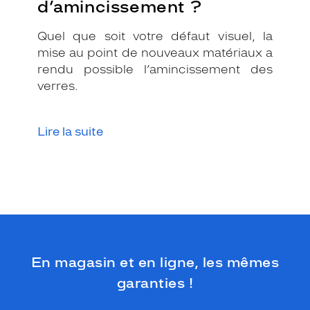
d’amincissement ?
n
e
f
Quel que soit votre défaut visuel, la
i
mise au point de nouveaux matériaux a
n
rendu possible l’amincissement des
e
verres.
m
o
n
t
Lire la suite
u
r
e
m
é
t
a
l
l
En magasin et en ligne, les mêmes
i
q
garanties !
u
e