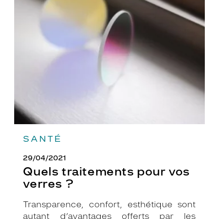
Quels
traitements
pour
vos
verres
?
SANTÉ
29/04/2021
Quels traitements pour vos
verres ?
Transparence, confort, esthétique sont
autant d’avantages offerts par les