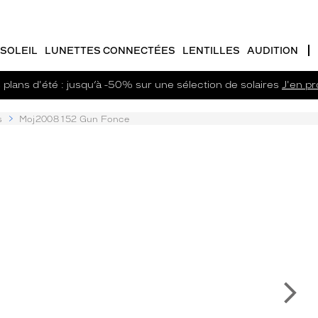
SOLEIL
LUNETTES CONNECTÉES
LENTILLES
AUDITION
plans d'été : jusqu’à -50% sur une sélection de solaires
J'en pro
s
Moj2008 152 Gun Fonce
Su