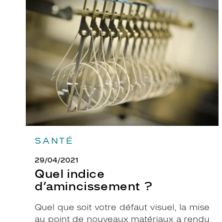
Quel
indice
c
d’amincissement
'
?
e
s
t
v
e
r
s
c
e
SANTÉ
t
t
29/04/2021
e
Quel indice
p
d’amincissement ?
a
i
Quel que soit votre défaut visuel, la mise
r
au point de nouveaux matériaux a rendu