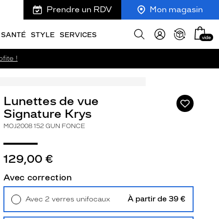
Prendre un RDV
Mon magasin
Mon
Afficher
SANTÉ
STYLE
SERVICES
vide
panie
la
recherche
fite !
Lunettes de vue
Ajouter
à
Signature Krys
ma
MOJ2008 152 GUN FONCE
liste
d’envies
129,00 €
Avec correction
ivant
À partir de 39 €
Avec 2 verres unifocaux
Retrait en magasin
Offert