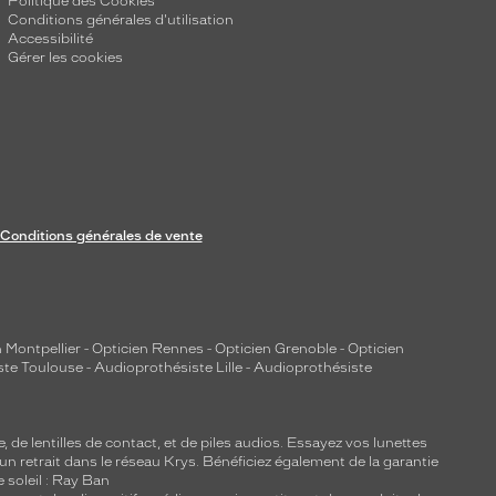
Politique des Cookies
Conditions générales d'utilisation
Accessibilité
Gérer les cookies
Conditions générales de vente
 Montpellier
-
Opticien Rennes
-
Opticien Grenoble
-
Opticien
ste Toulouse
-
Audioprothésiste Lille
-
Audioprothésiste
e, de
lentilles de contact
, et de piles audios. Essayez vos lunettes
 un retrait dans le réseau Krys. Bénéficiez également de la garantie
e soleil : Ray Ban