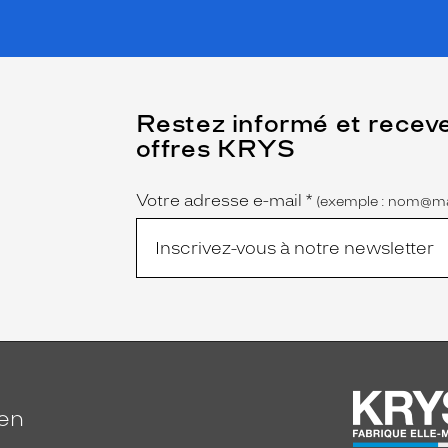
(Ce
Restez informé et recev
champ
offres KRYS
est
Name
obligatoire)
Votre adresse e-mail
*
(exemple : nom@ma
ien