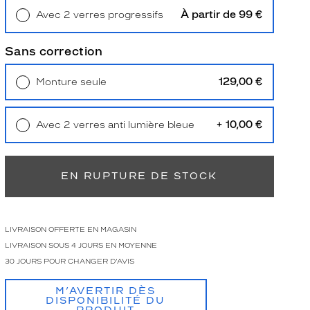
À partir de 99 €
Avec 2 verres progressifs
Retrait en magasin
Offert
Sans correction
129,00 €
Monture seule
Livraison à domicile
5,90 €
Retrait en magasin
Offert
+ 10,00 €
Avec 2 verres anti lumière bleue
Retrait en magasin
Offert
EN RUPTURE DE STOCK
LIVRAISON OFFERTE EN MAGASIN
LIVRAISON SOUS 4 JOURS EN MOYENNE
30 JOURS POUR CHANGER D'AVIS
M’AVERTIR DÈS
DISPONIBILITÉ DU