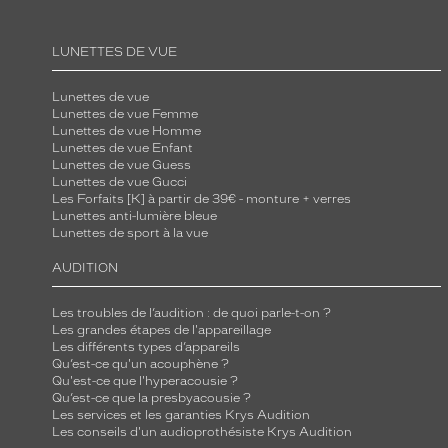
!
L
LUNETTES DE VUE
a
f
Lunettes de vue
Lunettes de vue Femme
o
Lunettes de vue Homme
r
Lunettes de vue Enfant
m
Lunettes de vue Guess
Lunettes de vue Gucci
e
Les Forfaits [K] à partir de 39€ - monture + verres
d
Lunettes anti-lumière bleue
Lunettes de sport à la vue
e
l
AUDITION
a
m
Les troubles de l’audition : de quoi parle-t-on ?
Les grandes étapes de l'appareillage
o
Les différents types d’appareils
n
Qu’est-ce qu'un acouphène ?
t
Qu'est-ce que l'hyperacousie ?
Qu’est-ce que la presbyacousie ?
u
Les services et les garanties Krys Audition
r
Les conseils d'un audioprothésiste Krys Audition