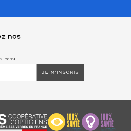
ez nos
il.com)
JE M'INSCRIS