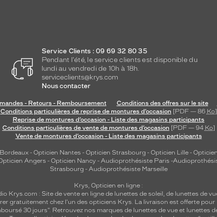
Service Clients : 09 69 32 80 35
Pendant l'été, le service clients est disponible du
lundi au vendredi de 10h à 18h.
serviceclients@krys.com
Nous contacter
andes - Retours - Remboursement
Conditions des offres sur le site
Conditions particulières de reprise de montures d’occasion
[PDF — 86
Ko
]
Reprise de montures d’occasion - Liste des magasins participants
Conditions particulières de vente de montures d’occasion
[PDF — 94
Ko
]
Vente de montures d’occasion - Liste des magasins participants
 Bordeaux
-
Opticien Nantes
-
Opticien Strasbourg
-
Opticien Lille
-
Opticien
Opticien Angers
-
Opticien Nancy
-
Audioprothésiste Paris
-
Audioprothési
Strasbourg
-
Audioprothésiste Marseille
Krys, Opticien en ligne :
dio
Krys.com : Site de vente en ligne de lunettes de soleil, de lunettes de vu
rer gratuitement chez l'un des opticiens Krys. La livraison est offerte pour
emboursé 30 jours". Retrouvez nos marques de lunettes de vue et
lunettes d