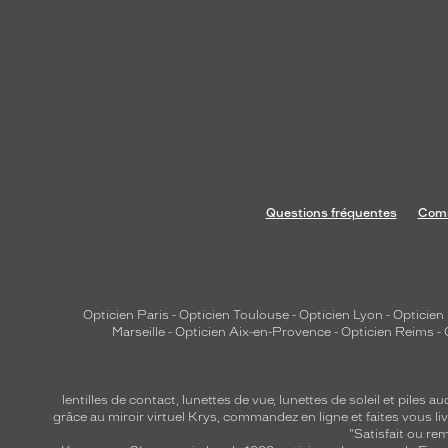
e
,
l
a
f
i
n
e
s
Questions fréquentes
Comm
s
e
d
e
Opticien Paris
-
Opticien Toulouse
-
Opticien Lyon
-
Opticien
s
Marseille
-
Opticien Aix-en-Provence
-
Opticien Reims
-
b
r
a
lentilles de contact
,
lunettes de vue
,
lunettes de soleil
et
piles au
n
grâce au miroir virtuel Krys, commandez en ligne et faites vous liv
"Satisfait ou r
c