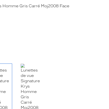
RE_FACEBOOK_TITLE
.SHARE_TWITTER_TITLE