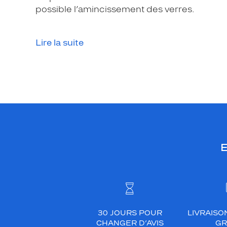
e
possible l’amincissement des verres.
d
e
l
Lire la suite
u
n
e
t
t
e
s
d
E
e
v
u
e
M
O
30 JOURS POUR
LIVRAISO
J
CHANGER D’AVIS
GR