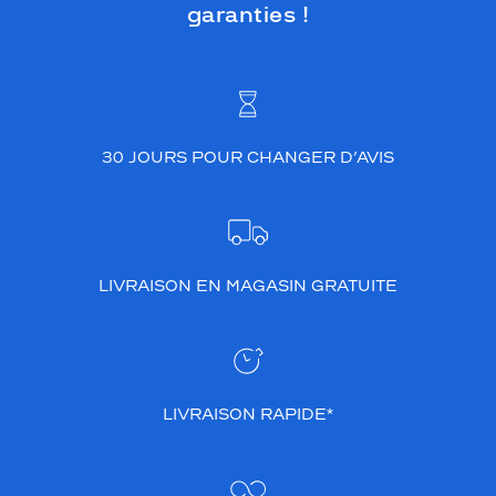
a
garanties !
d
a
p
t
é
e
30 JOURS POUR CHANGER D’AVIS
a
u
x
v
i
s
LIVRAISON EN MAGASIN GRATUITE
a
g
e
s
r
o
LIVRAISON RAPIDE*
n
d
s
,