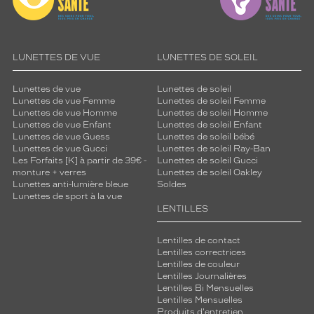
e
l
a
d
i
LUNETTES DE VUE
LUNETTES DE SOLEIL
f
f
Lunettes de vue
Lunettes de soleil
é
Lunettes de vue Femme
Lunettes de soleil Femme
r
Lunettes de vue Homme
Lunettes de soleil Homme
Lunettes de vue Enfant
Lunettes de soleil Enfant
e
Lunettes de vue Guess
Lunettes de soleil bébé
n
Lunettes de vue Gucci
Lunettes de soleil Ray-Ban
c
Les Forfaits [K] à partir de 39€ -
Lunettes de soleil Gucci
e
monture + verres
Lunettes de soleil Oakley
.
Lunettes anti-lumière bleue
Soldes
C
Lunettes de sport à la vue
LENTILLES
e
m
o
Lentilles de contact
d
Lentilles correctrices
Lentilles de couleur
è
Lentilles Journalières
l
Lentilles Bi Mensuelles
e
Lentilles Mensuelles
a
Produits d'entretien