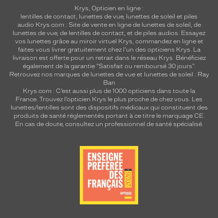
t
Krys, Opticien en ligne :
lentilles de contact
,
lunettes de vue
,
lunettes de soleil
et
piles
e
audio
Krys.com : Site de vente en ligne de lunettes de soleil, de
n
lunettes de vue, de
lentilles de contact
, et de piles audios. Essayez
t
vos lunettes grâce au miroir virtuel Krys, commandez en ligne et
a
faites vous livrer gratuitement chez l'un des opticiens Krys. La
i
livraison est offerte pour un retrait dans le réseau Krys. Bénéficiez
l
également de la garantie "Satisfait ou remboursé 30 jours".
Retrouvez nos marques de lunettes de vue et
lunettes de soleil : Ray
l
Ban
e
Krys.com : C’est aussi plus de 1000 opticiens dans toute la
5
France.
Trouvez l’opticien Krys le plus proche de chez vous
. Les
2
lunettes/lentilles sont des dispositifs médicaux qui constituent des
.
produits de santé réglementés portant à ce titre le marquage CE.
En cas de doute, consultez un professionnel de santé spécialisé.
Dimensions
de
la
monture
5 mm
 mm