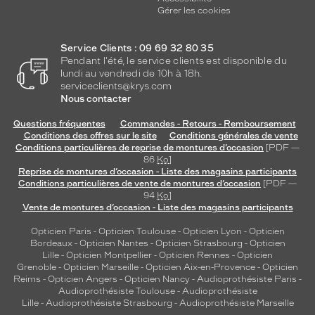
t
Gérer les cookies
é
g
e
Service Clients : 09 69 32 80 35
r
Pendant l'été, le service clients est disponible du
v
lundi au vendredi de 10h à 18h.
serviceclients@krys.com
o
Nous contacter
s
y
Questions fréquentes
Commandes - Retours - Remboursement
e
Conditions des offres sur le site
Conditions générales de vente
u
Conditions particulières de reprise de montures d’occasion
[PDF —
x
86
Ko
]
d
Reprise de montures d’occasion - Liste des magasins participants
Conditions particulières de vente de montures d’occasion
[PDF —
e
94
Ko
]
s
Vente de montures d’occasion - Liste des magasins participants
é
c
Opticien Paris
-
Opticien Toulouse
-
Opticien Lyon
-
Opticien
r
Bordeaux
-
Opticien Nantes
-
Opticien Strasbourg
-
Opticien
Lille
-
Opticien Montpellier
-
Opticien Rennes
-
Opticien
a
Grenoble
-
Opticien Marseille
-
Opticien Aix-en-Provence
-
Opticien
n
Reims
-
Opticien Angers
-
Opticien Nancy
-
Audioprothésiste Paris
-
s
Audioprothésiste Toulouse
-
Audioprothésiste
e
Lille
-
Audioprothésiste Strasbourg
-
Audioprothésiste Marseille
s