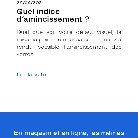
29/04/2021
u
Quel indice
l
a
d’amincissement ?
i
r
Quel que soit votre défaut visuel, la
e
mise au point de nouveaux matériaux a
r
rendu possible l’amincissement des
e
s
verres.
t
e
c
Lire la suite
l
a
s
s
i
q
u
e
e
En magasin et en ligne, les mêmes
t