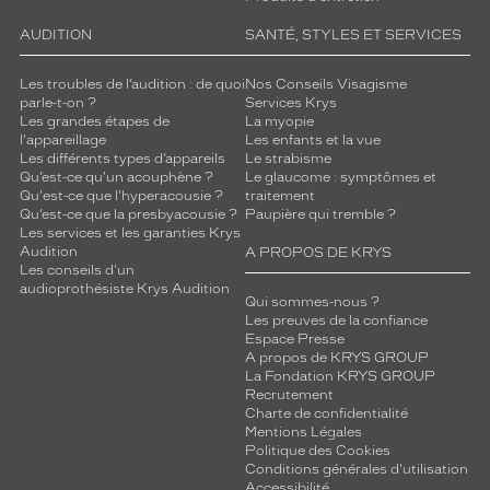
n
t
AUDITION
SANTÉ, STYLES ET SERVICES
i
l
Les troubles de l’audition : de quoi
Nos Conseils Visagisme
u
parle-t-on ?
Services Krys
Les grandes étapes de
La myopie
m
l'appareillage
Les enfants et la vue
i
Les différents types d’appareils
Le strabisme
è
Qu’est-ce qu'un acouphène ?
Le glaucome : symptômes et
r
Qu'est-ce que l'hyperacousie ?
traitement
e
Qu’est-ce que la presbyacousie ?
Paupière qui tremble ?
b
Les services et les garanties Krys
Audition
A PROPOS DE KRYS
l
Les conseils d'un
e
audioprothésiste Krys Audition
u
Qui sommes-nous ?
e
Les preuves de la confiance
Espace Presse
p
A propos de KRYS GROUP
o
La Fondation KRYS GROUP
u
Recrutement
r
Charte de confidentialité
p
Mentions Légales
r
Politique des Cookies
Conditions générales d'utilisation
o
Accessibilité