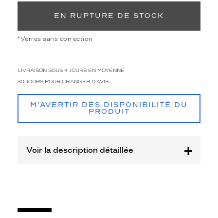
v
u
EN RUPTURE DE STOCK
e
S
*Verres sans correction
I
G
N
LIVRAISON SOUS 4 JOURS EN MOYENNE
A
T
30 JOURS POUR CHANGER D'AVIS
U
R
M’AVERTIR DÈS DISPONIBILITÉ DU
E
PRODUIT
K
R
Y
Voir la description détaillée
S
h
a
u
t
e
e