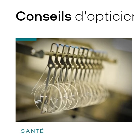
Conseils
d'opticie
-
Quel
indice
d’amincissement
?
SANTÉ