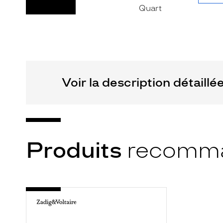
Plastique
Codir
Marque
Siralya
Voir la description détaillé
Produits
recomm
-
VZV328
0781
ECAILLE
CLAIR