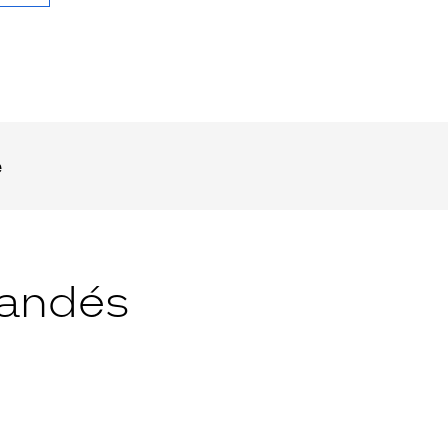
e
andés