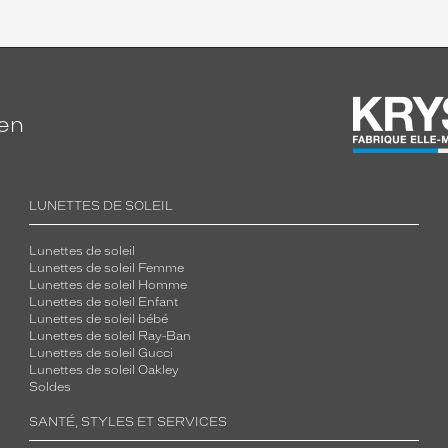
ien
LUNETTES DE SOLEIL
Lunettes de soleil
Lunettes de soleil Femme
Lunettes de soleil Homme
Lunettes de soleil Enfant
Lunettes de soleil bébé
Lunettes de soleil Ray-Ban
Lunettes de soleil Gucci
Lunettes de soleil Oakley
Soldes
SANTÉ, STYLES ET SERVICES