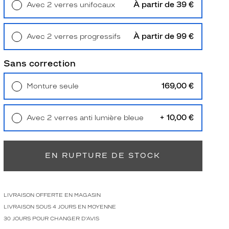
À partir de 39 €
Avec 2 verres unifocaux
Retrait en magasin
Offert
À partir de 99 €
Avec 2 verres progressifs
Retrait en magasin
Offert
Sans correction
169,00 €
Monture seule
Livraison à domicile
5,90 €
Retrait en magasin
Offert
+ 10,00 €
Avec 2 verres anti lumière bleue
Retrait en magasin
Offert
EN RUPTURE DE STOCK
LIVRAISON OFFERTE EN MAGASIN
LIVRAISON SOUS 4 JOURS EN MOYENNE
30 JOURS POUR CHANGER D'AVIS