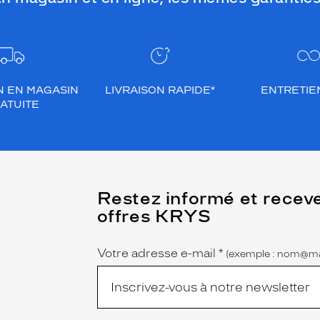
N EN MAGASIN
LIVRAISON RAPIDE*
ENTRETIEN
ATUITE
(Ce
Restez informé et recev
champ
offres KRYS
est
Name
obligatoire)
Votre adresse e-mail
*
(exemple : nom@ma