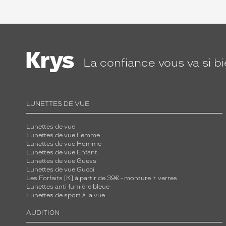
La confiance
vous va si b
LUNETTES DE VUE
Lunettes de vue
Lunettes de vue Femme
Lunettes de vue Homme
Lunettes de vue Enfant
Lunettes de vue Guess
Lunettes de vue Gucci
Les Forfaits [K] à partir de 39€ - monture + verres
Lunettes anti-lumière bleue
Lunettes de sport à la vue
AUDITION