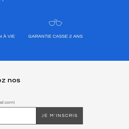
 À VIE
GARANTIE CASSE 2 ANS
ez nos
il.com)
JE M'INSCRIS