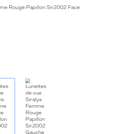
RE_FACEBOOK_TITLE
.SHARE_TWITTER_TITLE