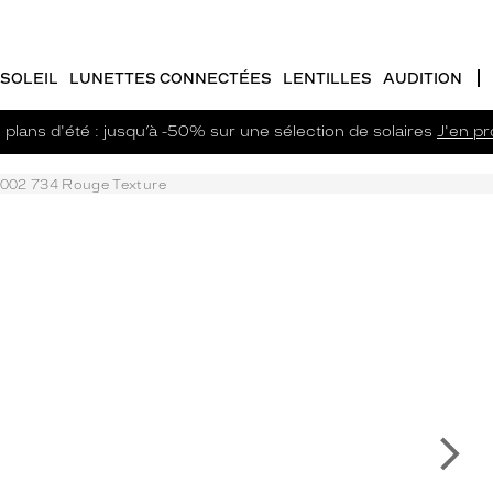
SOLEIL
LUNETTES CONNECTÉES
LENTILLES
AUDITION
plans d'été : jusqu’à -50% sur une sélection de solaires
J'en pro
2002 734 Rouge Texture
Su