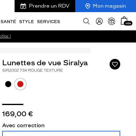
Prendre un RDV
Mon magasin
Mon
Afficher
SANTÉ
STYLE
SERVICES
vide
panie
la
recherche
fite !
Lunettes de vue Siralya
Ajouter
à
SIR2002 734 ROUGE TEXTURE
ma
liste
d’envies
169,00 €
ivant
Avec correction