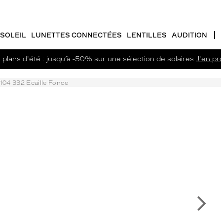
SOLEIL
LUNETTES CONNECTÉES
LENTILLES
AUDITION
plans d'été : jusqu’à -50% sur une sélection de solaires
J'en pro
104 332 Ecaille Fonce
Su