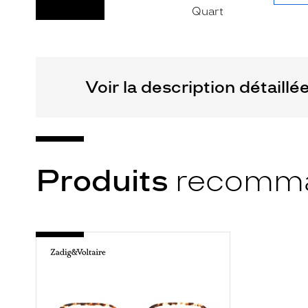
Plastique
Codir
Marque
Siralya
Voir la description détaillé
Produits
recomm
-
VZV328
0781
ECAILLE
CLAIR