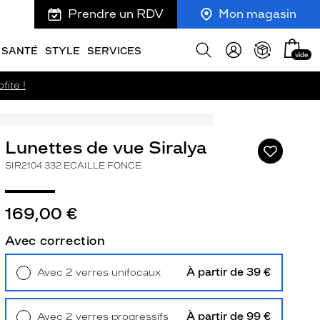
Prendre un RDV
Mon magasin
Mon
Afficher
SANTÉ
STYLE
SERVICES
vide
panie
la
recherche
fite !
Lunettes de vue Siralya
Ajouter
à
SIR2104 332 ECAILLE FONCE
ma
liste
d’envies
169,00 €
Avec correction
À partir de 39 €
Avec 2 verres unifocaux
ivant
Retrait en magasin
Offert
À partir de 99 €
Avec 2 verres progressifs