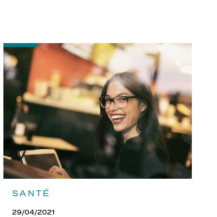
-
Bien
entretenir
ses
lunettes
SANTÉ
29/04/2021