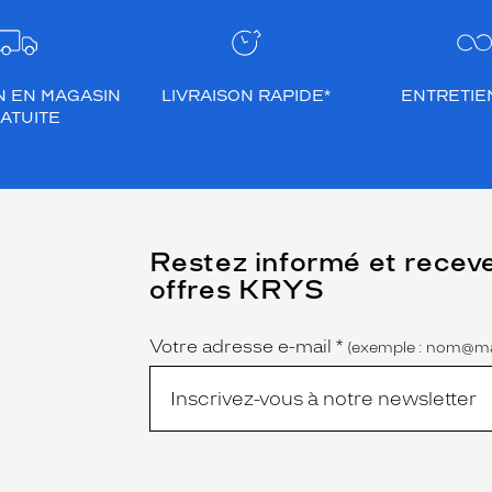
N EN MAGASIN
LIVRAISON RAPIDE*
ENTRETIEN
ATUITE
(Ce
Restez informé et recev
champ
offres KRYS
est
Name
obligatoire)
Votre adresse e-mail
*
(exemple : nom@ma