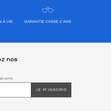
 À VIE
GARANTIE CASSE 2 ANS
ez nos
il.com)
JE M'INSCRIS