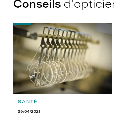
Conseils
d'opticie
-
Quel
indice
d’amincissement
?
SANTÉ
29/04/2021