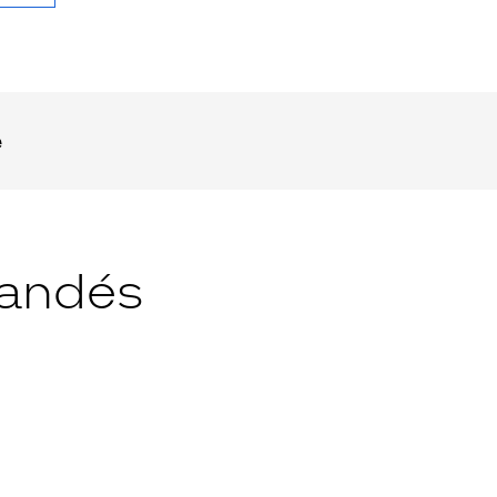
e
andés