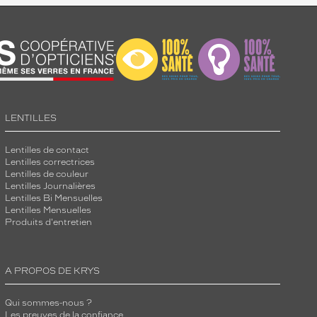
LENTILLES
Lentilles de contact
Lentilles correctrices
Lentilles de couleur
Lentilles Journalières
Lentilles Bi Mensuelles
Lentilles Mensuelles
Produits d'entretien
A PROPOS DE KRYS
Qui sommes-nous ?
Les preuves de la confiance