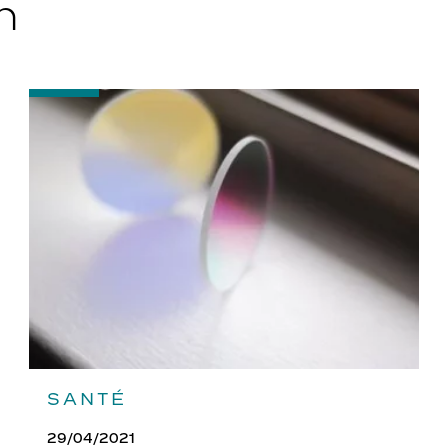
n
-
Quels
traitements
pour
vos
verres
?
SANTÉ
29/04/2021