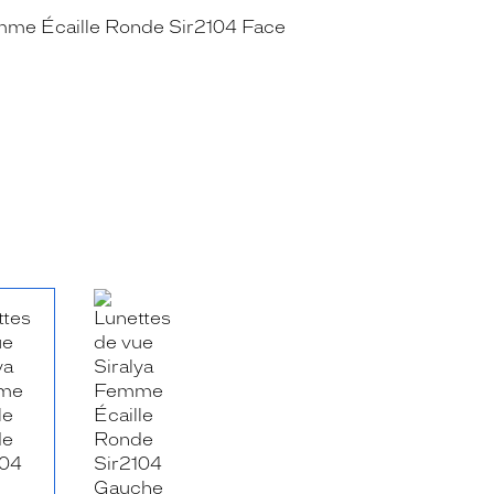
RE_FACEBOOK_TITLE
.SHARE_TWITTER_TITLE