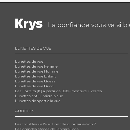
La confiance
vous va si b
LUNETTES DE VUE
Lunettes de vue
Lunettes de vue Femme
Lunettes de vue Homme
Lunettes de vue Enfant
Lunettes de vue Guess
Lunettes de vue Gucci
Les Forfaits [K] à partir de 39€ - monture + verres
Lunettes anti-lumière bleue
Lunettes de sport à la vue
AUDITION
Les troubles de l’audition : de quoi parle-t-on ?
Les grandes étapes de l'appareillage