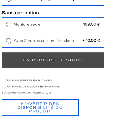
Retrait en magasin
Offert
Sans correction
169,00 €
Monture seule
Livraison à domicile
5,90 €
Retrait en magasin
Offert
+ 10,00 €
Avec 2 verres anti lumière bleue
Retrait en magasin
Offert
EN RUPTURE DE STOCK
LIVRAISON OFFERTE EN MAGASIN
LIVRAISON SOUS 4 JOURS EN MOYENNE
30 JOURS POUR CHANGER D'AVIS
M’AVERTIR DÈS
DISPONIBILITÉ DU
PRODUIT