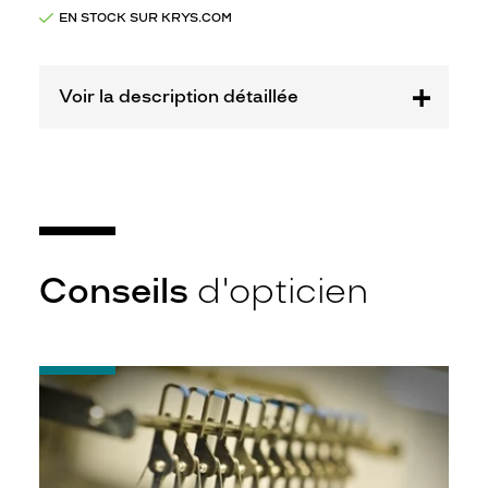
Opal
EN STOCK SUR KRYS.COM
Marque
Starwars
Voir la description détaillée
Conseils
d'opticien
-
Quel
indice
d’amincissement
?