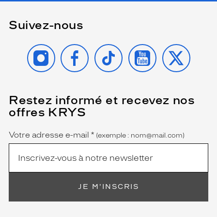
Suivez-nous
INSTAGRAM
FACEBOOK
TIKTOK
YOUTUBE
X
Restez informé et recevez nos
(Ce
champ
offres KRYS
est
Name
obligatoire)
Votre adresse e-mail
*
(exemple : nom@mail.com)
JE M'INSCRIS