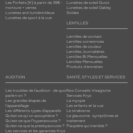
Les Forfaits [K] à partir de 39€ -
Lunettes de soleil Gucci
monture + verres
Lunettes de soleil Oakley
Lunettes anti-lumière bleue
Soldes
Lunettes de sport à la vue
LENTILLES
Lentilles de contact
Lentilles correctrices
Lentilles de couleur
Lentilles Journalières
Lentilles Bi Mensuelles
Lentilles Mensuelles
Produits d'entretien
AUDITION
SANTÉ, STYLES ET SERVICES
Les troubles de l’audition : de quoi
Nos Conseils Visagisme
parle-t-on ?
Services Krys
Les grandes étapes de
La myopie
l'appareillage
Les enfants et la vue
Les différents types d’appareils
Le strabisme
Qu’est-ce qu'un acouphène ?
Le glaucome : symptômes et
Qu'est-ce que l'hyperacousie ?
traitement
Qu’est-ce que la presbyacousie ?
Paupière qui tremble ?
Les services et les garanties Krys