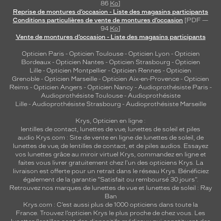
86
Ko
]
Reprise de montures d’occasion - Liste des magasins participants
Conditions particulières de vente de montures d’occasion
[PDF —
94
Ko
]
Vente de montures d’occasion - Liste des magasins participants
Opticien Paris
-
Opticien Toulouse
-
Opticien Lyon
-
Opticien
Bordeaux
-
Opticien Nantes
-
Opticien Strasbourg
-
Opticien
Lille
-
Opticien Montpellier
-
Opticien Rennes
-
Opticien
Grenoble
-
Opticien Marseille
-
Opticien Aix-en-Provence
-
Opticien
Reims
-
Opticien Angers
-
Opticien Nancy
-
Audioprothésiste Paris
-
Audioprothésiste Toulouse
-
Audioprothésiste
Lille
-
Audioprothésiste Strasbourg
-
Audioprothésiste Marseille
Krys, Opticien en ligne :
lentilles de contact
,
lunettes de vue
,
lunettes de soleil
et
piles
audio
Krys.com : Site de vente en ligne de lunettes de soleil, de
lunettes de vue, de
lentilles de contact
, et de piles audios. Essayez
vos lunettes grâce au miroir virtuel Krys, commandez en ligne et
faites vous livrer gratuitement chez l'un des opticiens Krys. La
livraison est offerte pour un retrait dans le réseau Krys. Bénéficiez
également de la garantie "Satisfait ou remboursé 30 jours".
Retrouvez nos marques de lunettes de vue et
lunettes de soleil : Ray
Ban
Krys.com : C’est aussi plus de 1000 opticiens dans toute la
France.
Trouvez l’opticien Krys le plus proche de chez vous
. Les