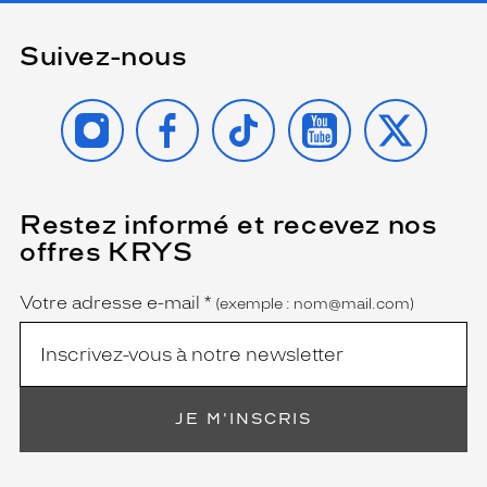
Suivez-nous
INSTAGRAM
FACEBOOK
TIKTOK
YOUTUBE
X
Restez informé et recevez nos
(Ce
champ
offres KRYS
est
Name
obligatoire)
Votre adresse e-mail
*
(exemple : nom@mail.com)
JE M'INSCRIS