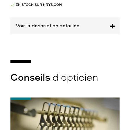
Opal
EN STOCK SUR KRYS.COM
Marque
Starwars
Voir la description détaillée
Conseils
d'opticien
-
Quel
indice
d’amincissement
?