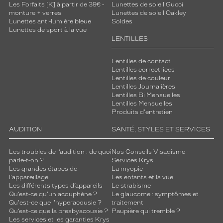
Les Forfaits [K] à partir de 39€ -
Lunettes de soleil Gucci
monture + verres
Lunettes de soleil Oakley
Lunettes anti-lumière bleue
Soldes
Lunettes de sport à la vue
LENTILLES
Lentilles de contact
Lentilles correctrices
Lentilles de couleur
Lentilles Journalières
Lentilles Bi Mensuelles
Lentilles Mensuelles
Produits d'entretien
AUDITION
SANTÉ, STYLES ET SERVICES
Les troubles de l’audition : de quoi
Nos Conseils Visagisme
parle-t-on ?
Services Krys
Les grandes étapes de
La myopie
l'appareillage
Les enfants et la vue
Les différents types d’appareils
Le strabisme
Qu’est-ce qu'un acouphène ?
Le glaucome : symptômes et
Qu'est-ce que l'hyperacousie ?
traitement
Qu’est-ce que la presbyacousie ?
Paupière qui tremble ?
Les services et les garanties Krys