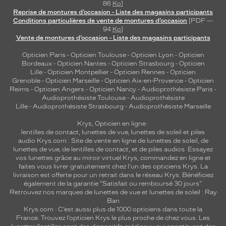
86
Ko
]
Reprise de montures d’occasion - Liste des magasins participants
Conditions particulières de vente de montures d’occasion
[PDF —
94
Ko
]
Vente de montures d’occasion - Liste des magasins participants
Opticien Paris
-
Opticien Toulouse
-
Opticien Lyon
-
Opticien
Bordeaux
-
Opticien Nantes
-
Opticien Strasbourg
-
Opticien
Lille
-
Opticien Montpellier
-
Opticien Rennes
-
Opticien
Grenoble
-
Opticien Marseille
-
Opticien Aix-en-Provence
-
Opticien
Reims
-
Opticien Angers
-
Opticien Nancy
-
Audioprothésiste Paris
-
Audioprothésiste Toulouse
-
Audioprothésiste
Lille
-
Audioprothésiste Strasbourg
-
Audioprothésiste Marseille
Krys, Opticien en ligne :
lentilles de contact
,
lunettes de vue
,
lunettes de soleil
et
piles
audio
Krys.com : Site de vente en ligne de lunettes de soleil, de
lunettes de vue, de
lentilles de contact
, et de piles audios. Essayez
vos lunettes grâce au miroir virtuel Krys, commandez en ligne et
faites vous livrer gratuitement chez l'un des opticiens Krys. La
livraison est offerte pour un retrait dans le réseau Krys. Bénéficiez
également de la garantie "Satisfait ou remboursé 30 jours".
Retrouvez nos marques de lunettes de vue et
lunettes de soleil : Ray
Ban
Krys.com : C’est aussi plus de 1000 opticiens dans toute la
France.
Trouvez l’opticien Krys le plus proche de chez vous
. Les