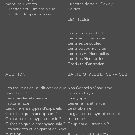
monture + verres
Lunettes de soleil Oakley
Lunettes anti-lumière bleue
Soldes
Lunettes de sport à la vue
LENTILLES
Lentilles de contact
Lentilles correctrices
Lentilles de couleur
Lentilles Journalières
Lentilles Bi Mensuelles
Lentilles Mensuelles
Produits d'entretien
AUDITION
SANTÉ, STYLES ET SERVICES
Les troubles de l’audition : de quoi
Nos Conseils Visagisme
parle-t-on ?
Services Krys
Les grandes étapes de
La myopie
l'appareillage
Les enfants et la vue
Les différents types d’appareils
Le strabisme
Qu’est-ce qu'un acouphène ?
Le glaucome : symptômes et
Qu'est-ce que l'hyperacousie ?
traitement
Qu’est-ce que la presbyacousie ?
Paupière qui tremble ?
Les services et les garanties Krys
Audition
A PROPOS DE KRYS