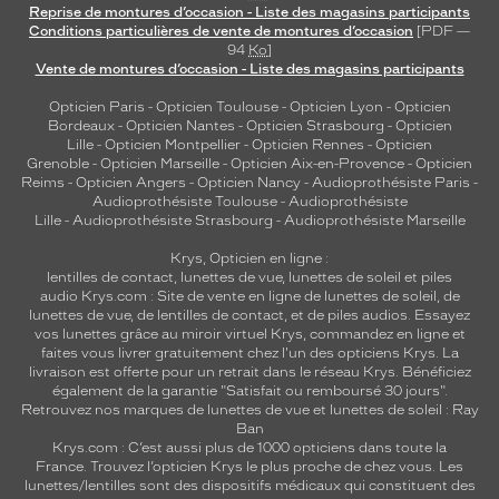
Reprise de montures d’occasion - Liste des magasins participants
Conditions particulières de vente de montures d’occasion
[PDF —
94
Ko
]
Vente de montures d’occasion - Liste des magasins participants
Opticien Paris
-
Opticien Toulouse
-
Opticien Lyon
-
Opticien
Bordeaux
-
Opticien Nantes
-
Opticien Strasbourg
-
Opticien
Lille
-
Opticien Montpellier
-
Opticien Rennes
-
Opticien
Grenoble
-
Opticien Marseille
-
Opticien Aix-en-Provence
-
Opticien
Reims
-
Opticien Angers
-
Opticien Nancy
-
Audioprothésiste Paris
-
Audioprothésiste Toulouse
-
Audioprothésiste
Lille
-
Audioprothésiste Strasbourg
-
Audioprothésiste Marseille
Krys, Opticien en ligne :
lentilles de contact
,
lunettes de vue
,
lunettes de soleil
et
piles
audio
Krys.com : Site de vente en ligne de lunettes de soleil, de
lunettes de vue, de
lentilles de contact
, et de piles audios. Essayez
vos lunettes grâce au miroir virtuel Krys, commandez en ligne et
faites vous livrer gratuitement chez l'un des opticiens Krys. La
livraison est offerte pour un retrait dans le réseau Krys. Bénéficiez
également de la garantie "Satisfait ou remboursé 30 jours".
Retrouvez nos marques de lunettes de vue et
lunettes de soleil : Ray
Ban
Krys.com : C’est aussi plus de 1000 opticiens dans toute la
France.
Trouvez l’opticien Krys le plus proche de chez vous
. Les
lunettes/lentilles sont des dispositifs médicaux qui constituent des