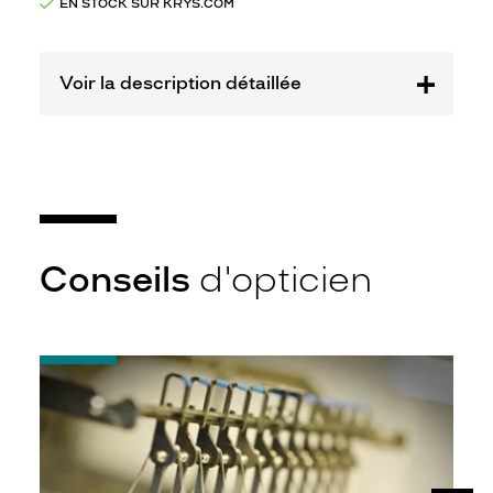
EN STOCK SUR KRYS.COM
Opal
Marque
Tartine
et
Voir la description détaillée
Chocolat
Conseils
d'opticien
-
Quel
indice
d’amincissement
?