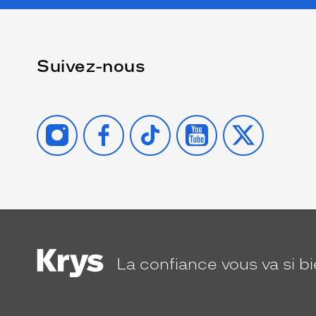
Suivez-nous
INSTAGRAM
FACEBOOK
TIKTOK
YOUTUBE
X
La confiance
vous va si b