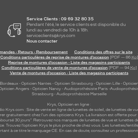
Service Clients : 09 69 32 80 35
Pendant l'été, le service clients est disponible du
lundi au vendredi de 10h à 18h.
serviceclients@krys.com
Nous contacter
andes - Retours - Remboursement
Conditions des offres sur le site
Conditions particulières de reprise de montures d’occasion
[PDF — 86
Ko
]
Reprise de montures d’occasion - Liste des magasins participants
Conditions particulières de vente de montures d’occasion
[PDF — 94
Ko
]
Vente de montures d’occasion - Liste des magasins participants
 Bordeaux
-
Opticien Nantes
-
Opticien Strasbourg
-
Opticien Lille
-
Opticien
Opticien Angers
-
Opticien Nancy
-
Audioprothésiste Paris
-
Audioprothési
Strasbourg
-
Audioprothésiste Marseille
Krys, Opticien en ligne :
dio
Krys.com : Site de vente en ligne de lunettes de soleil, de lunettes de vu
rer gratuitement chez l'un des opticiens Krys. La livraison est offerte pour
emboursé 30 jours". Retrouvez nos marques de lunettes de vue et
lunettes d
nce.
Trouvez l’opticien Krys le plus proche de chez vous
. Les lunettes/lenti
tant à ce titre le marquage CE. En cas de doute, consultez un professionne