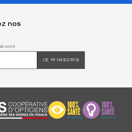
ez nos
il.com)
JE M'INSCRIS