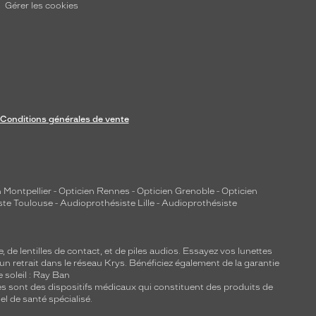
Gérer les cookies
Conditions générales de vente
 Montpellier
-
Opticien Rennes
-
Opticien Grenoble
-
Opticien
ste Toulouse
-
Audioprothésiste Lille
-
Audioprothésiste
e, de
lentilles de contact
, et de piles audios. Essayez vos lunettes
 un retrait dans le réseau Krys. Bénéficiez également de la garantie
e soleil : Ray Ban
lles sont des dispositifs médicaux qui constituent des produits de
l de santé spécialisé.