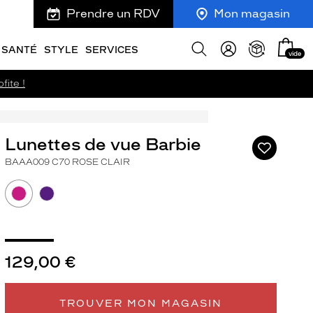
Prendre un RDV
Mon magasin
Mon
Afficher
SANTÉ
STYLE
SERVICES
vide
panie
la
recherche
fite !
Lunettes de vue Barbie
Ajouter
à
BAAA009 C70 ROSE CLAIR
ma
liste
d’envies
129,00 €
ivant
TROUVER MON MAGASIN