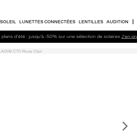
SOLEIL
LUNETTES CONNECTÉES
LENTILLES
AUDITION
plans d'été : jusqu’à -50% sur une sélection de solaires
J'en pro
A009 C70 Rose Clair
Su