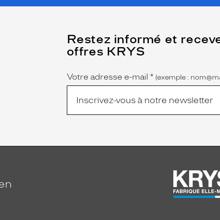
(Ce
Restez informé et recev
champ
offres KRYS
est
Name
obligatoire)
Votre adresse e-mail
*
(exemple : nom@ma
ien