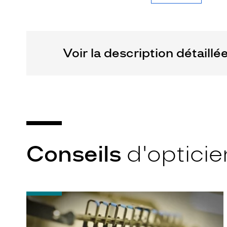
Voir la description détaillé
Conseils
d'opticie
-
Quel
indice
d’amincissement