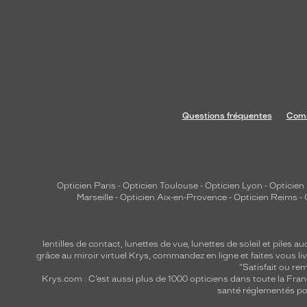
Questions fréquentes
Comm
Opticien Paris
-
Opticien Toulouse
-
Opticien Lyon
-
Opticien
Marseille
-
Opticien Aix-en-Provence
-
Opticien Reims
-
lentilles de contact
,
lunettes de vue
,
lunettes de soleil
et
piles au
grâce au miroir virtuel Krys, commandez en ligne et faites vous liv
"Satisfait ou r
Krys.com : C’est aussi plus de 1000 opticiens dans toute la Fra
santé réglementés por