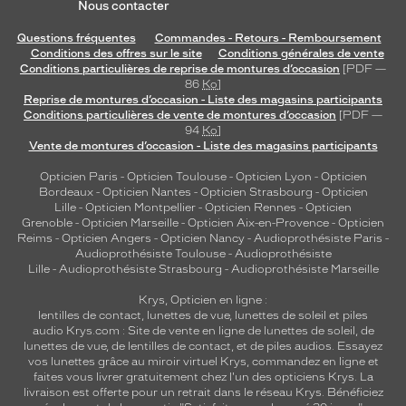
Nous contacter
Questions fréquentes
Commandes - Retours - Remboursement
Conditions des offres sur le site
Conditions générales de vente
Conditions particulières de reprise de montures d’occasion
[PDF —
86
Ko
]
Reprise de montures d’occasion - Liste des magasins participants
Conditions particulières de vente de montures d’occasion
[PDF —
94
Ko
]
Vente de montures d’occasion - Liste des magasins participants
Opticien Paris
-
Opticien Toulouse
-
Opticien Lyon
-
Opticien
Bordeaux
-
Opticien Nantes
-
Opticien Strasbourg
-
Opticien
Lille
-
Opticien Montpellier
-
Opticien Rennes
-
Opticien
Grenoble
-
Opticien Marseille
-
Opticien Aix-en-Provence
-
Opticien
Reims
-
Opticien Angers
-
Opticien Nancy
-
Audioprothésiste Paris
-
Audioprothésiste Toulouse
-
Audioprothésiste
Lille
-
Audioprothésiste Strasbourg
-
Audioprothésiste Marseille
Krys, Opticien en ligne :
lentilles de contact
,
lunettes de vue
,
lunettes de soleil
et
piles
audio
Krys.com : Site de vente en ligne de lunettes de soleil, de
lunettes de vue, de
lentilles de contact
, et de piles audios. Essayez
vos lunettes grâce au miroir virtuel Krys, commandez en ligne et
faites vous livrer gratuitement chez l'un des opticiens Krys. La
livraison est offerte pour un retrait dans le réseau Krys. Bénéficiez