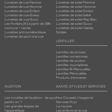
Lunettes de vue Femme
Lunettes de soleil Femme
Lunettes de vue Homme
Lunettes de soleil Homme
Lunettes de vue Enfant
Lunettes de soleil Enfant
Lunettes de vue Guess
Lunettes de soleil bébé
Lunettes de vue Gucci
Lunettes de soleil Ray-Ban
Les Forfaits [K] à partir de 39€ -
Lunettes de soleil Gucci
monture + verres
Lunettes de soleil Oakley
Lunettes anti-lumière bleue
Soldes
Lunettes de sport à la vue
LENTILLES
Lentilles de contact
Lentilles correctrices
Lentilles de couleur
Lentilles Journalières
Lentilles Bi Mensuelles
Lentilles Mensuelles
Produits d'entretien
AUDITION
SANTÉ, STYLES ET SERVICES
Les troubles de l’audition : de quoi
Nos Conseils Visagisme
parle-t-on ?
Services Krys
Les grandes étapes de
La myopie
l'appareillage
Les enfants et la vue