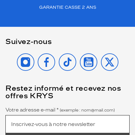
GARANTIE CASSE 2 ANS
Suivez-nous
INSTAGRAM
FACEBOOK
TIKTOK
YOUTUBE
X
Restez informé et recevez nos
(Ce
champ
offres KRYS
est
Name
obligatoire)
Votre adresse e-mail
*
(exemple : nom@mail.com)