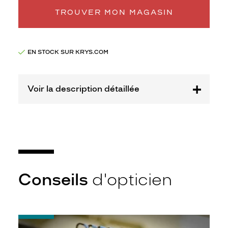
Marque
TROUVER MON MAGASIN
Barbie
EN STOCK SUR KRYS.COM
Voir la description détaillée
Conseils
d'opticien
-