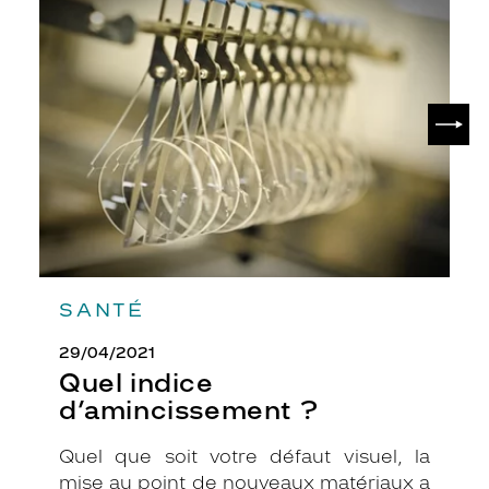
Quel
indice
d’amincissement
?
SUIV
SANTÉ
29/04/2021
Quel indice
d’amincissement ?
Quel que soit votre défaut visuel, la
mise au point de nouveaux matériaux a