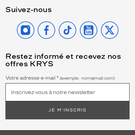
Suivez-nous
INSTAGRAM
FACEBOOK
TIKTOK
YOUTUBE
X
Restez informé et recevez nos
(Ce
champ
offres KRYS
est
Name
obligatoire)
Votre adresse e-mail
*
(exemple : nom@mail.com)
JE M'INSCRIS