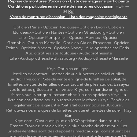
Reprise de montures d’occasion - Liste des magasins participants
Conditions particulières de vente de montures d’occasion
[PDF —
94
Ko
]
Vente de montures d’occasion - Liste des magasins participants
Opticien Paris
-
Opticien Toulouse
-
Opticien Lyon
-
Opticien
Bordeaux
-
Opticien Nantes
-
Opticien Strasbourg
-
Opticien
Lille
-
Opticien Montpellier
-
Opticien Rennes
-
Opticien
Grenoble
-
Opticien Marseille
-
Opticien Aix-en-Provence
-
Opticien
Reims
-
Opticien Angers
-
Opticien Nancy
-
Audioprothésiste Paris
-
Audioprothésiste Toulouse
-
Audioprothésiste
Lille
-
Audioprothésiste Strasbourg
-
Audioprothésiste Marseille
Krys, Opticien en ligne :
lentilles de contact
,
lunettes de vue
,
lunettes de soleil
et
piles
audio
Krys.com : Site de vente en ligne de lunettes de soleil, de
lunettes de vue, de
lentilles de contact
, et de piles audios. Essayez
vos lunettes grâce au miroir virtuel Krys, commandez en ligne et
faites vous livrer gratuitement chez l'un des opticiens Krys. La
livraison est offerte pour un retrait dans le réseau Krys. Bénéficiez
également de la garantie "Satisfait ou remboursé 30 jours".
Retrouvez nos marques de lunettes de vue et
lunettes de soleil : Ray
Ban
Krys.com : C’est aussi plus de 1000 opticiens dans toute la
France.
Trouvez l’opticien Krys le plus proche de chez vous
. Les
lunettes/lentilles sont des dispositifs médicaux qui constituent des
produits de santé réglementés portant à ce titre le marquage CE.