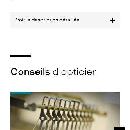
Marque
Barbie
Voir la description détaillée
Conseils
d'opticien
-
Quel
indice
d’amincissement
?
SUIV