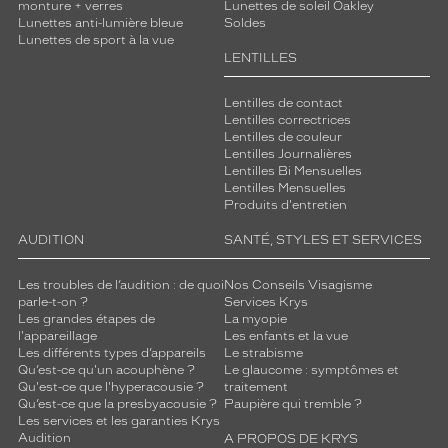
monture + verres
Lunettes de soleil Oakley
Lunettes anti-lumière bleue
Soldes
Lunettes de sport à la vue
LENTILLES
Lentilles de contact
Lentilles correctrices
Lentilles de couleur
Lentilles Journalières
Lentilles Bi Mensuelles
Lentilles Mensuelles
Produits d'entretien
AUDITION
SANTÉ, STYLES ET SERVICES
Les troubles de l’audition : de quoi
Nos Conseils Visagisme
parle-t-on ?
Services Krys
Les grandes étapes de
La myopie
l'appareillage
Les enfants et la vue
Les différents types d’appareils
Le strabisme
Qu’est-ce qu'un acouphène ?
Le glaucome : symptômes et
Qu'est-ce que l'hyperacousie ?
traitement
Qu’est-ce que la presbyacousie ?
Paupière qui tremble ?
Les services et les garanties Krys
Audition
A PROPOS DE KRYS