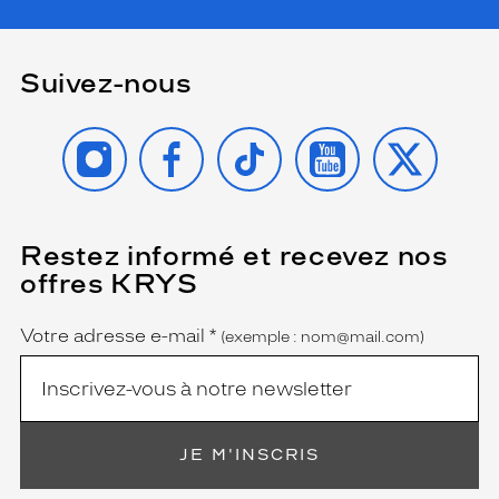
Suivez-nous
INSTAGRAM
FACEBOOK
TIKTOK
YOUTUBE
X
Restez informé et recevez nos
(Ce
champ
offres KRYS
est
Name
obligatoire)
Votre adresse e-mail
*
(exemple : nom@mail.com)
JE M'INSCRIS