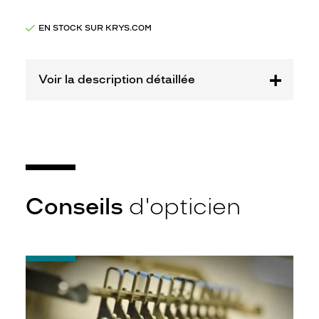
Marque
Disney
EN STOCK SUR KRYS.COM
Princesses
Voir la description détaillée
Conseils
d'opticien
-
Quel
indice
d’amincissement
?