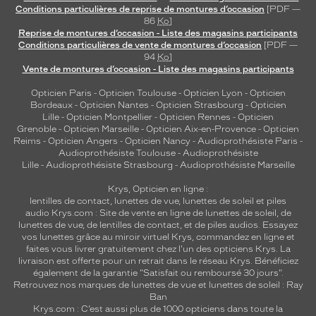
Conditions particulières de reprise de montures d’occasion
[PDF —
86
Ko
]
Reprise de montures d’occasion - Liste des magasins participants
Conditions particulières de vente de montures d’occasion
[PDF —
94
Ko
]
Vente de montures d’occasion - Liste des magasins participants
Opticien Paris
-
Opticien Toulouse
-
Opticien Lyon
-
Opticien
Bordeaux
-
Opticien Nantes
-
Opticien Strasbourg
-
Opticien
Lille
-
Opticien Montpellier
-
Opticien Rennes
-
Opticien
Grenoble
-
Opticien Marseille
-
Opticien Aix-en-Provence
-
Opticien
Reims
-
Opticien Angers
-
Opticien Nancy
-
Audioprothésiste Paris
-
Audioprothésiste Toulouse
-
Audioprothésiste
Lille
-
Audioprothésiste Strasbourg
-
Audioprothésiste Marseille
Krys, Opticien en ligne :
lentilles de contact
,
lunettes de vue
,
lunettes de soleil
et
piles
audio
Krys.com : Site de vente en ligne de lunettes de soleil, de
lunettes de vue, de
lentilles de contact
, et de piles audios. Essayez
vos lunettes grâce au miroir virtuel Krys, commandez en ligne et
faites vous livrer gratuitement chez l'un des opticiens Krys. La
livraison est offerte pour un retrait dans le réseau Krys. Bénéficiez
également de la garantie "Satisfait ou remboursé 30 jours".
Retrouvez nos marques de lunettes de vue et
lunettes de soleil : Ray
Ban
Krys.com : C’est aussi plus de 1000 opticiens dans toute la