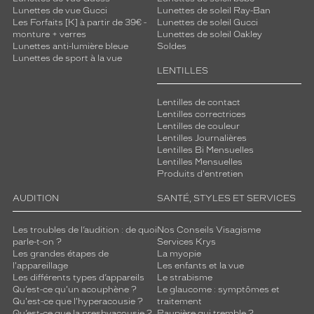
Lunettes de vue Gucci
Lunettes de soleil Ray-Ban
Les Forfaits [K] à partir de 39€ -
Lunettes de soleil Gucci
monture + verres
Lunettes de soleil Oakley
Lunettes anti-lumière bleue
Soldes
Lunettes de sport à la vue
LENTILLES
Lentilles de contact
Lentilles correctrices
Lentilles de couleur
Lentilles Journalières
Lentilles Bi Mensuelles
Lentilles Mensuelles
Produits d'entretien
AUDITION
SANTÉ, STYLES ET SERVICES
Les troubles de l’audition : de quoi
Nos Conseils Visagisme
parle-t-on ?
Services Krys
Les grandes étapes de
La myopie
l'appareillage
Les enfants et la vue
Les différents types d’appareils
Le strabisme
Qu’est-ce qu'un acouphène ?
Le glaucome : symptômes et
Qu'est-ce que l'hyperacousie ?
traitement
Qu’est-ce que la presbyacousie ?
Paupière qui tremble ?