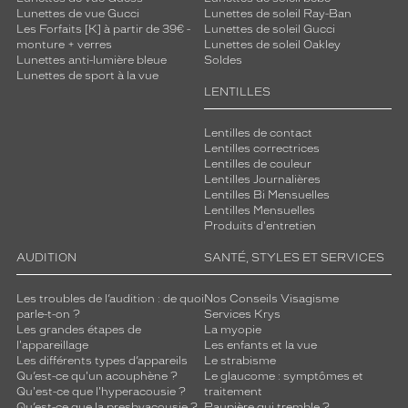
Lunettes de vue Gucci
Lunettes de soleil Ray-Ban
Les Forfaits [K] à partir de 39€ -
Lunettes de soleil Gucci
monture + verres
Lunettes de soleil Oakley
Lunettes anti-lumière bleue
Soldes
Lunettes de sport à la vue
LENTILLES
Lentilles de contact
Lentilles correctrices
Lentilles de couleur
Lentilles Journalières
Lentilles Bi Mensuelles
Lentilles Mensuelles
Produits d'entretien
AUDITION
SANTÉ, STYLES ET SERVICES
Les troubles de l’audition : de quoi
Nos Conseils Visagisme
parle-t-on ?
Services Krys
Les grandes étapes de
La myopie
l'appareillage
Les enfants et la vue
Les différents types d’appareils
Le strabisme
Qu’est-ce qu'un acouphène ?
Le glaucome : symptômes et
Qu'est-ce que l'hyperacousie ?
traitement
Qu’est-ce que la presbyacousie ?
Paupière qui tremble ?