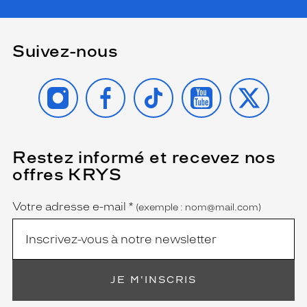
Suivez-nous
INSTAGRAM
FACEBOOK
TIKTOK
YOUTUBE
X
Restez informé et recevez nos
(Ce
champ
offres KRYS
est
Name
obligatoire)
Votre adresse e-mail
*
(exemple : nom@mail.com)
JE M'INSCRIS