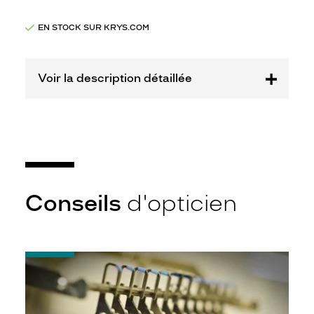
Marque
Disney
EN STOCK SUR KRYS.COM
Princesses
Voir la description détaillée
Conseils
d'opticien
-
Quel
indice
d’amincissement
?