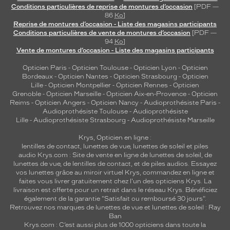
Conditions particulières de reprise de montures d’occasion
[PDF —
86
Ko
]
Reprise de montures d’occasion - Liste des magasins participants
Conditions particulières de vente de montures d’occasion
[PDF —
94
Ko
]
Vente de montures d’occasion - Liste des magasins participants
Opticien Paris
-
Opticien Toulouse
-
Opticien Lyon
-
Opticien
Bordeaux
-
Opticien Nantes
-
Opticien Strasbourg
-
Opticien
Lille
-
Opticien Montpellier
-
Opticien Rennes
-
Opticien
Grenoble
-
Opticien Marseille
-
Opticien Aix-en-Provence
-
Opticien
Reims
-
Opticien Angers
-
Opticien Nancy
-
Audioprothésiste Paris
-
Audioprothésiste Toulouse
-
Audioprothésiste
Lille
-
Audioprothésiste Strasbourg
-
Audioprothésiste Marseille
Krys, Opticien en ligne :
lentilles de contact
,
lunettes de vue
,
lunettes de soleil
et
piles
audio
Krys.com : Site de vente en ligne de lunettes de soleil, de
lunettes de vue, de
lentilles de contact
, et de piles audios. Essayez
vos lunettes grâce au miroir virtuel Krys, commandez en ligne et
faites vous livrer gratuitement chez l'un des opticiens Krys. La
livraison est offerte pour un retrait dans le réseau Krys. Bénéficiez
également de la garantie "Satisfait ou remboursé 30 jours".
Retrouvez nos marques de lunettes de vue et
lunettes de soleil : Ray
Ban
Krys.com : C’est aussi plus de 1000 opticiens dans toute la