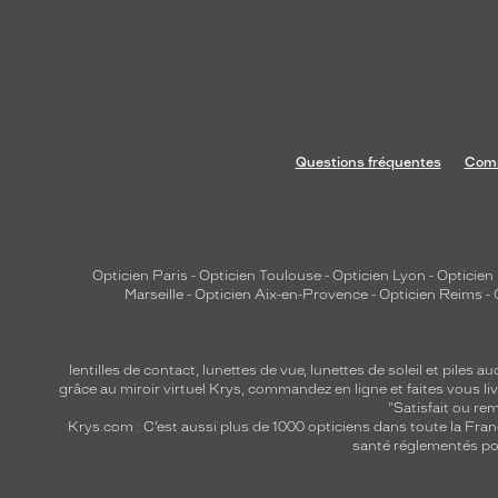
Questions fréquentes
Comm
Opticien Paris
-
Opticien Toulouse
-
Opticien Lyon
-
Opticien
Marseille
-
Opticien Aix-en-Provence
-
Opticien Reims
-
lentilles de contact
,
lunettes de vue
,
lunettes de soleil
et
piles au
grâce au miroir virtuel Krys, commandez en ligne et faites vous liv
"Satisfait ou r
Krys.com : C’est aussi plus de 1000 opticiens dans toute la Fra
santé réglementés por