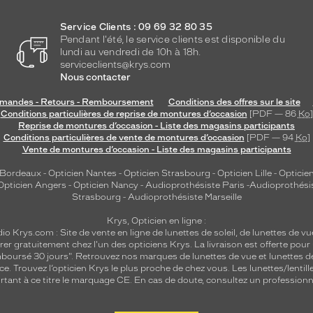
Service Clients : 09 69 32 80 35
Pendant l'été, le service clients est disponible du
lundi au vendredi de 10h à 18h.
serviceclients@krys.com
Nous contacter
andes - Retours - Remboursement
Conditions des offres sur le site
Conditions particulières de reprise de montures d’occasion
[PDF — 86
Ko
]
Reprise de montures d’occasion - Liste des magasins participants
Conditions particulières de vente de montures d’occasion
[PDF — 94
Ko
]
Vente de montures d’occasion - Liste des magasins participants
 Bordeaux
-
Opticien Nantes
-
Opticien Strasbourg
-
Opticien Lille
-
Opticien
Opticien Angers
-
Opticien Nancy
-
Audioprothésiste Paris
-
Audioprothési
Strasbourg
-
Audioprothésiste Marseille
Krys, Opticien en ligne :
dio
Krys.com : Site de vente en ligne de lunettes de soleil, de lunettes de vu
rer gratuitement chez l'un des opticiens Krys. La livraison est offerte pour
emboursé 30 jours". Retrouvez nos marques de lunettes de vue et
lunettes d
nce.
Trouvez l’opticien Krys le plus proche de chez vous
. Les lunettes/lenti
tant à ce titre le marquage CE. En cas de doute, consultez un professionne