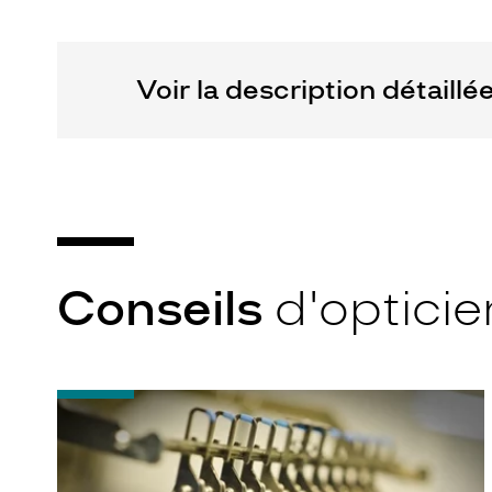
Voir la description détaillé
Conseils
d'opticie
-
Quel
indice
d’amincissement
?