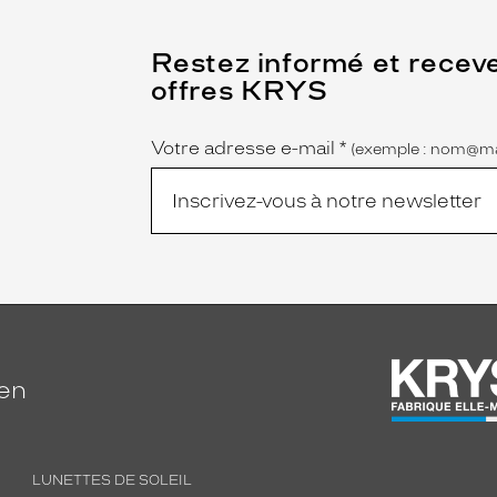
(Ce
Restez informé et recev
champ
offres KRYS
est
Name
obligatoire)
Votre adresse e-mail
*
(exemple : nom@ma
ien
LUNETTES DE SOLEIL