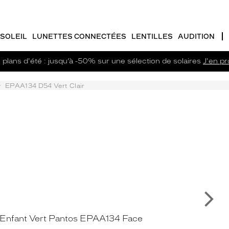
SOLEIL
LUNETTES CONNECTÉES
LENTILLES
AUDITION
plans d'été : jusqu’à -50% sur une sélection de solaires
J'en pro
EPAA134 D54 Vert Clair
Su