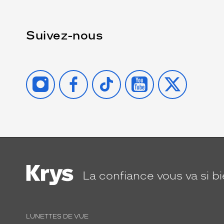
Suivez-nous
INSTAGRAM
FACEBOOK
TIKTOK
YOUTUBE
X
La confiance
vous va si b
LUNETTES DE VUE