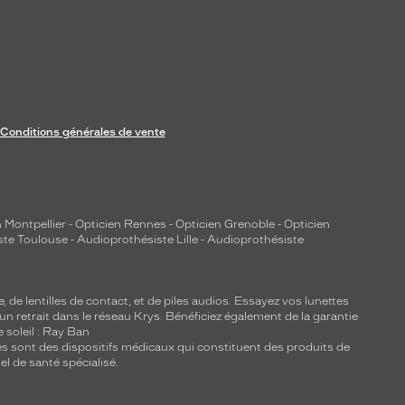
Conditions générales de vente
 Montpellier
-
Opticien Rennes
-
Opticien Grenoble
-
Opticien
ste Toulouse
-
Audioprothésiste Lille
-
Audioprothésiste
e, de
lentilles de contact
, et de piles audios. Essayez vos lunettes
 un retrait dans le réseau Krys. Bénéficiez également de la garantie
e soleil : Ray Ban
lles sont des dispositifs médicaux qui constituent des produits de
l de santé spécialisé.