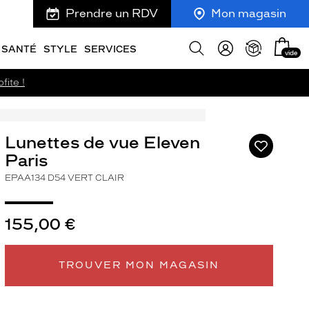
Prendre un RDV
Mon magasin
Mon
Afficher
SANTÉ
STYLE
SERVICES
vide
panie
la
recherche
fite !
Lunettes de vue Eleven
Ajouter
à
Paris
ma
EPAA134 D54 VERT CLAIR
liste
d’envies
155,00 €
ivant
TROUVER MON MAGASIN