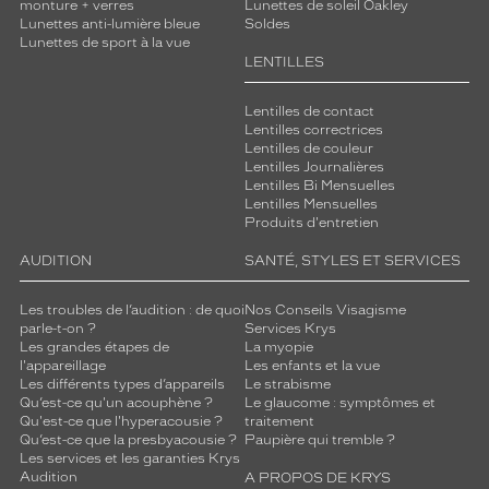
monture + verres
Lunettes de soleil Oakley
Lunettes anti-lumière bleue
Soldes
Lunettes de sport à la vue
LENTILLES
Lentilles de contact
Lentilles correctrices
Lentilles de couleur
Lentilles Journalières
Lentilles Bi Mensuelles
Lentilles Mensuelles
Produits d'entretien
AUDITION
SANTÉ, STYLES ET SERVICES
Les troubles de l’audition : de quoi
Nos Conseils Visagisme
parle-t-on ?
Services Krys
Les grandes étapes de
La myopie
l'appareillage
Les enfants et la vue
Les différents types d’appareils
Le strabisme
Qu’est-ce qu'un acouphène ?
Le glaucome : symptômes et
Qu'est-ce que l'hyperacousie ?
traitement
Qu’est-ce que la presbyacousie ?
Paupière qui tremble ?
Les services et les garanties Krys
Audition
A PROPOS DE KRYS