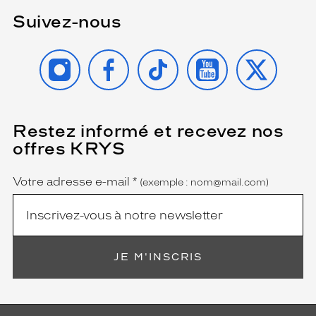
Suivez-nous
INSTAGRAM
FACEBOOK
TIKTOK
YOUTUBE
X
Restez informé et recevez nos
(Ce
champ
offres KRYS
est
Name
obligatoire)
Votre adresse e-mail
*
(exemple : nom@mail.com)
JE M'INSCRIS