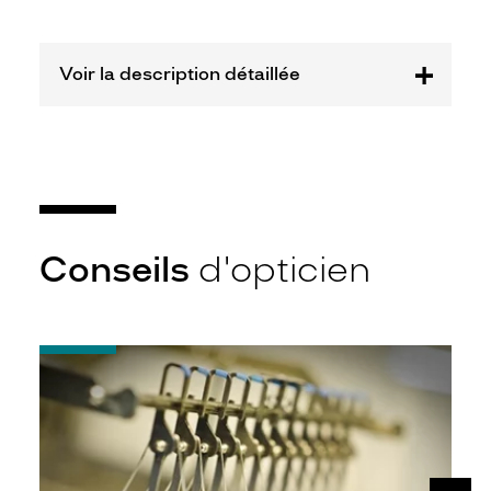
Opal
Marque
Eleven
Paris
Voir la description détaillée
Conseils
d'opticien
-
Quel
indice
d’amincissement
?
SUIV