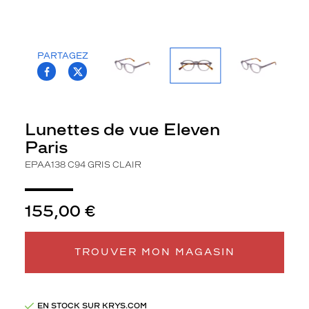
la
monture
Pantos
PARTAGEZ
Couleur
T.PROJECT.KRYS.FRONT.SHARE_FACEBOO
T.PROJECT.KRYS.FRONT.SHARE_TWI
de
la
monture
Lunettes de vue Eleven
100
Paris
Gris
Clair
EPAA138 C94 GRIS CLAIR
Type
de
montage
155,00 €
Cerclé
Matière
TROUVER MON MAGASIN
Plastique
Fournisseur
EN STOCK SUR KRYS.COM