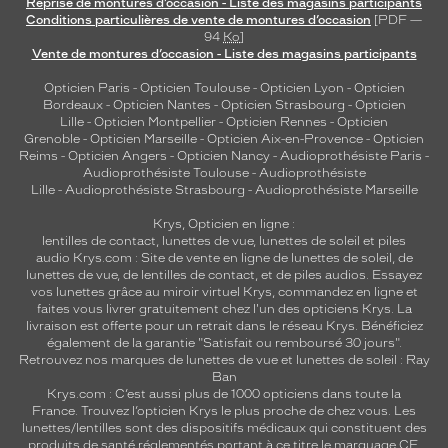
Reprise de montures d’occasion - Liste des magasins participants
Conditions particulières de vente de montures d’occasion
[PDF —
94
Ko
]
Vente de montures d’occasion - Liste des magasins participants
Opticien Paris
-
Opticien Toulouse
-
Opticien Lyon
-
Opticien
Bordeaux
-
Opticien Nantes
-
Opticien Strasbourg
-
Opticien
Lille
-
Opticien Montpellier
-
Opticien Rennes
-
Opticien
Grenoble
-
Opticien Marseille
-
Opticien Aix-en-Provence
-
Opticien
Reims
-
Opticien Angers
-
Opticien Nancy
-
Audioprothésiste Paris
-
Audioprothésiste Toulouse
-
Audioprothésiste
Lille
-
Audioprothésiste Strasbourg
-
Audioprothésiste Marseille
Krys, Opticien en ligne :
lentilles de contact
,
lunettes de vue
,
lunettes de soleil
et
piles
audio
Krys.com : Site de vente en ligne de lunettes de soleil, de
lunettes de vue, de
lentilles de contact
, et de piles audios. Essayez
vos lunettes grâce au miroir virtuel Krys, commandez en ligne et
faites vous livrer gratuitement chez l'un des opticiens Krys. La
livraison est offerte pour un retrait dans le réseau Krys. Bénéficiez
également de la garantie "Satisfait ou remboursé 30 jours".
Retrouvez nos marques de lunettes de vue et
lunettes de soleil : Ray
Ban
Krys.com : C’est aussi plus de 1000 opticiens dans toute la
France.
Trouvez l’opticien Krys le plus proche de chez vous
. Les
lunettes/lentilles sont des dispositifs médicaux qui constituent des
produits de santé réglementés portant à ce titre le marquage CE.