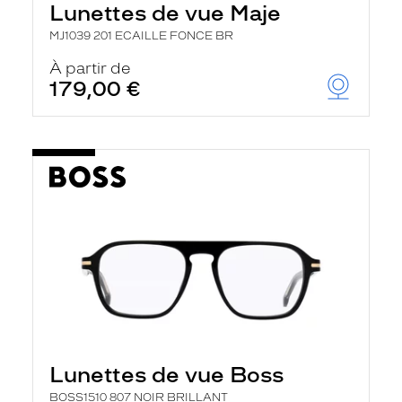
Lunettes de vue Maje
a
n
MJ1039 201 ECAILLE FONCE BR
c
e
À partir de
a
179,00 €
u
t
o
m
a
t
i
q
u
e
m
e
n
t
l
a
r
e
c
Lunettes de vue Boss
h
e
BOSS1510 807 NOIR BRILLANT