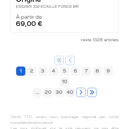
ESS2601 332 ECAILLE FONCE BR
À partir de
69,00 €
reste 1328 articles
1
2
3
4
5
6
7
8
9
10
...
20
30
40
Tarifs TTC, avant tout avantage négocié par votre
complémentaire santé
Les prix indiqués sur le site peuvent ne pas être