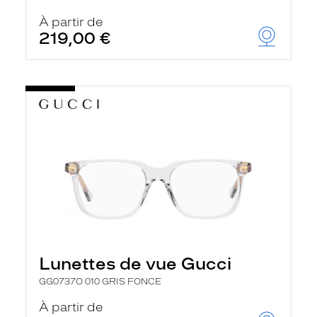
r
c
À partir de
h
219,00 €
e
e
t
r
e
c
h
a
r
g
e
l
a
p
a
g
e
Lunettes de vue Gucci
GG0737O 010 GRIS FONCE
À partir de