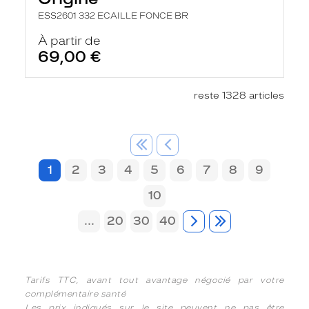
ESS2601 332 ECAILLE FONCE BR
À partir de
69,00 €
reste 1328 articles
1
2
3
4
5
6
7
8
9
10
...
20
30
40
Tarifs TTC, avant tout avantage négocié par votre
complémentaire santé
Les prix indiqués sur le site peuvent ne pas être