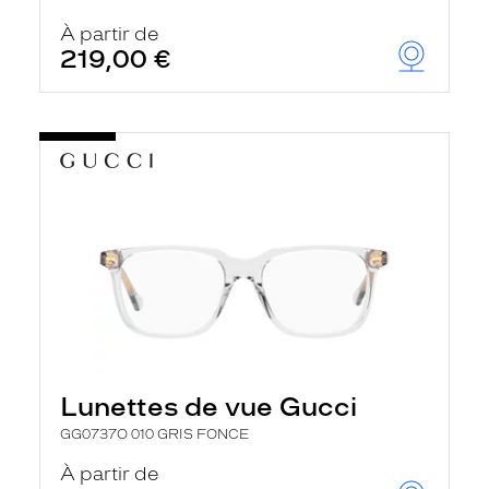
r
c
À partir de
h
219,00 €
e
e
t
r
e
c
h
a
r
g
e
l
a
p
a
g
e
Lunettes de vue Gucci
GG0737O 010 GRIS FONCE
À partir de