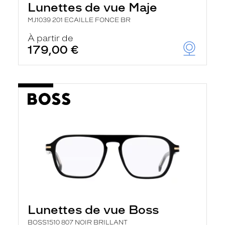
Lunettes de vue Maje
a
n
MJ1039 201 ECAILLE FONCE BR
c
e
À partir de
a
179,00 €
u
t
o
m
a
t
i
q
u
e
m
e
n
t
l
a
r
e
c
Lunettes de vue Boss
h
e
BOSS1510 807 NOIR BRILLANT