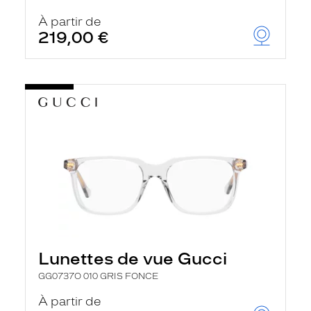
r
c
À partir de
h
219,00 €
e
e
t
r
e
c
h
a
r
g
e
l
a
p
a
g
e
Lunettes de vue Gucci
GG0737O 010 GRIS FONCE
À partir de