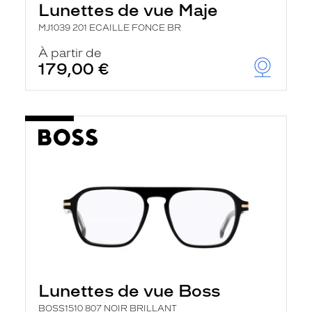
Lunettes de vue Maje
a
n
MJ1039 201 ECAILLE FONCE BR
c
e
À partir de
a
179,00 €
u
t
o
m
a
t
i
q
u
e
m
e
n
t
l
a
r
e
c
Lunettes de vue Boss
h
e
BOSS1510 807 NOIR BRILLANT