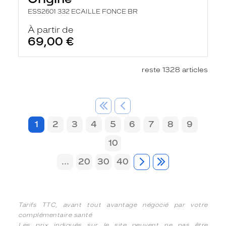
ESS2601 332 ECAILLE FONCE BR
À partir de
69,00 €
reste 1328 articles
1
2
3
4
5
6
7
8
9
10
...
20
30
40
Tarifs TTC, avant tout avantage négocié par votre
complémentaire santé
Les prix indiqués sur le site peuvent ne pas être