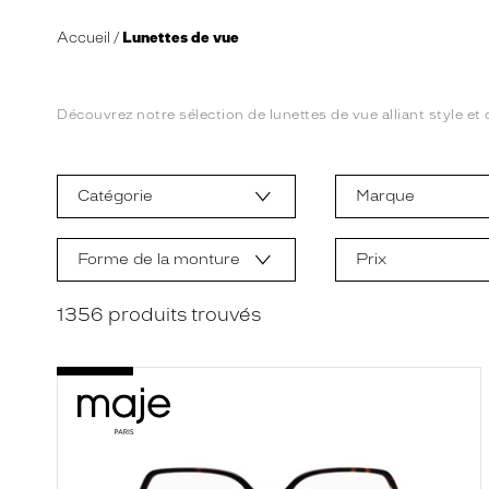
Accueil
Lunettes de vue
Découvrez notre sélection de lunettes de vue alliant style et 
L
a
m
Catégorie
Marque
o
d
i
f
Forme de la monture
Prix
i
c
a
1356
produits trouvés
t
i
o
n
d
'
u
n
f