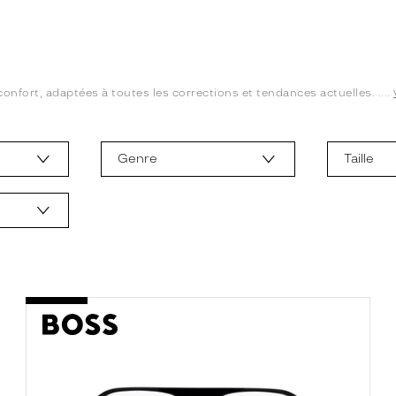
confort, adaptées à toutes les corrections et tendances actuelles. ....
Genre
Taille