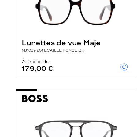
i
l
t
r
e
l
a
n
Lunettes de vue Maje
c
e
MJ1039 201 ECAILLE FONCE BR
a
u
À partir de
t
179,00 €
o
m
a
t
i
q
u
e
m
e
n
t
l