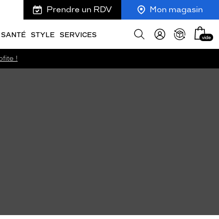
Prendre un RDV
Mon magasin
Mon
Afficher
SANTÉ
STYLE
SERVICES
vide
panie
la
recherche
fite !