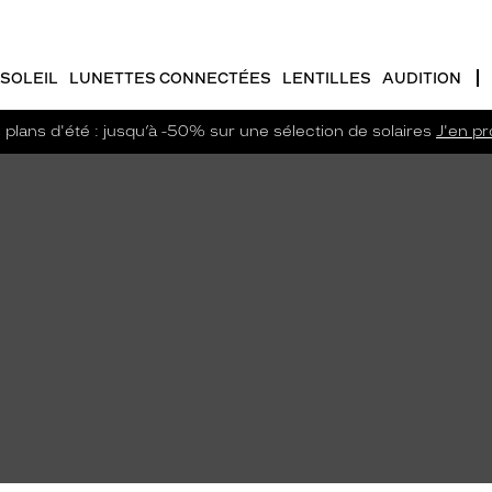
SOLEIL
LUNETTES CONNECTÉES
LENTILLES
AUDITION
plans d'été : jusqu’à -50% sur une sélection de solaires
J'en pro