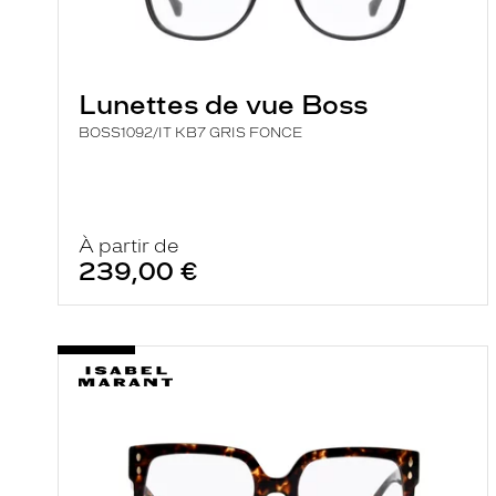
a
r
e
c
h
e
Lunettes de vue Boss
r
c
BOSS1092/IT KB7 GRIS FONCE
h
e
e
t
r
À partir de
e
239,00 €
c
h
a
r
g
e
l
a
p
a
g
e