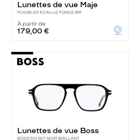
Lunettes de vue Maje
a
n
MJ1039 201 ECAILLE FONCE BR
c
e
À partir de
a
179,00 €
u
t
o
m
a
t
i
q
u
e
m
e
n
t
l
a
r
e
c
Lunettes de vue Boss
h
e
BOSS1510 807 NOIR BRILLANT