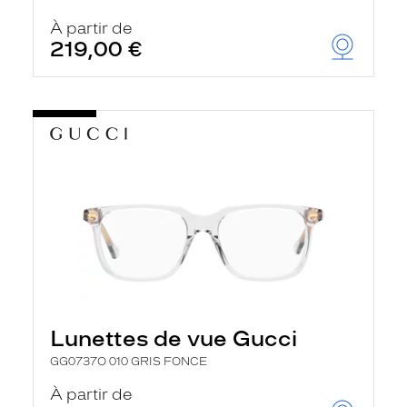
r
c
À partir de
h
219,00 €
e
e
t
r
e
c
h
a
r
g
e
l
a
p
a
g
e
Lunettes de vue Gucci
GG0737O 010 GRIS FONCE
À partir de