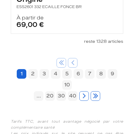
ESS2601 332 ECAILLE FONCE BR
À partir de
69,00 €
reste 1328 articles
1
2
3
4
5
6
7
8
9
10
...
20
30
40
Tarifs TTC, avant tout avantage négocié par votre
complémentaire santé
Les prix indiqués sur le site peuvent ne pas être