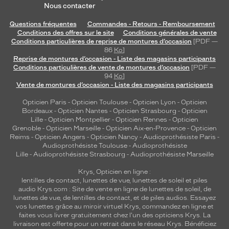
Nous contacter
Questions fréquentes
Commandes - Retours - Remboursement
Conditions des offres sur le site
Conditions générales de vente
Conditions particulières de reprise de montures d’occasion
[PDF —
86
Ko
]
Reprise de montures d’occasion - Liste des magasins participants
Conditions particulières de vente de montures d’occasion
[PDF —
94
Ko
]
Vente de montures d’occasion - Liste des magasins participants
Opticien Paris
-
Opticien Toulouse
-
Opticien Lyon
-
Opticien
Bordeaux
-
Opticien Nantes
-
Opticien Strasbourg
-
Opticien
Lille
-
Opticien Montpellier
-
Opticien Rennes
-
Opticien
Grenoble
-
Opticien Marseille
-
Opticien Aix-en-Provence
-
Opticien
Reims
-
Opticien Angers
-
Opticien Nancy
-
Audioprothésiste Paris
-
Audioprothésiste Toulouse
-
Audioprothésiste
Lille
-
Audioprothésiste Strasbourg
-
Audioprothésiste Marseille
Krys, Opticien en ligne :
lentilles de contact
,
lunettes de vue
,
lunettes de soleil
et
piles
audio
Krys.com : Site de vente en ligne de lunettes de soleil, de
lunettes de vue, de
lentilles de contact
, et de piles audios. Essayez
vos lunettes grâce au miroir virtuel Krys, commandez en ligne et
faites vous livrer gratuitement chez l'un des opticiens Krys. La
livraison est offerte pour un retrait dans le réseau Krys. Bénéficiez