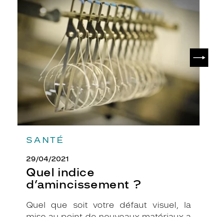
Quel
indice
d’amincissement
?
SUIV
SANTÉ
29/04/2021
Quel indice
d’amincissement ?
Quel que soit votre défaut visuel, la
mise au point de nouveaux matériaux a