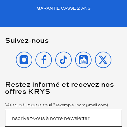
GARANTIE CASSE 2 ANS
Suivez-nous
INSTAGRAM
FACEBOOK
TIKTOK
YOUTUBE
X
Restez informé et recevez nos
(Ce
champ
offres KRYS
est
Name
obligatoire)
Votre adresse e-mail
*
(exemple : nom@mail.com)