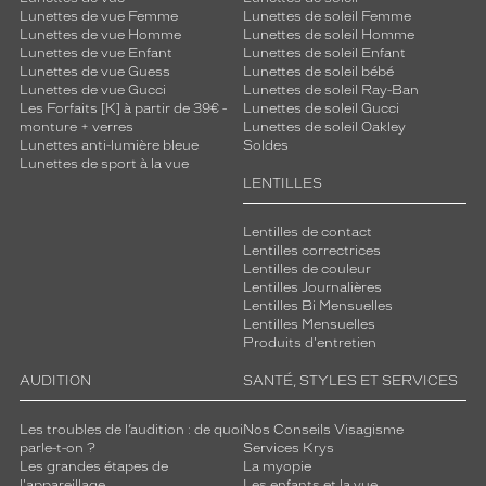
Lunettes de vue Femme
Lunettes de soleil Femme
Lunettes de vue Homme
Lunettes de soleil Homme
Lunettes de vue Enfant
Lunettes de soleil Enfant
Lunettes de vue Guess
Lunettes de soleil bébé
Lunettes de vue Gucci
Lunettes de soleil Ray-Ban
Les Forfaits [K] à partir de 39€ -
Lunettes de soleil Gucci
monture + verres
Lunettes de soleil Oakley
Lunettes anti-lumière bleue
Soldes
Lunettes de sport à la vue
LENTILLES
Lentilles de contact
Lentilles correctrices
Lentilles de couleur
Lentilles Journalières
Lentilles Bi Mensuelles
Lentilles Mensuelles
Produits d'entretien
AUDITION
SANTÉ, STYLES ET SERVICES
Les troubles de l’audition : de quoi
Nos Conseils Visagisme
parle-t-on ?
Services Krys
Les grandes étapes de
La myopie
l'appareillage
Les enfants et la vue