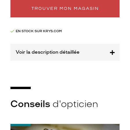
Marque
Lulu
TROUVER MON MAGASIN
Castagnette
EN STOCK SUR KRYS.COM
Voir la description détaillée
Conseils
d'opticien
-