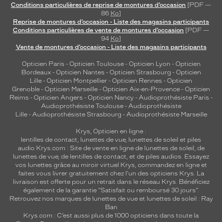
Conditions particulières de reprise de montures d’occasion
[PDF —
86
Ko
]
Reprise de montures d’occasion - Liste des magasins participants
Conditions particulières de vente de montures d’occasion
[PDF —
94
Ko
]
Vente de montures d’occasion - Liste des magasins participants
Opticien Paris
-
Opticien Toulouse
-
Opticien Lyon
-
Opticien
Bordeaux
-
Opticien Nantes
-
Opticien Strasbourg
-
Opticien
Lille
-
Opticien Montpellier
-
Opticien Rennes
-
Opticien
Grenoble
-
Opticien Marseille
-
Opticien Aix-en-Provence
-
Opticien
Reims
-
Opticien Angers
-
Opticien Nancy
-
Audioprothésiste Paris
-
Audioprothésiste Toulouse
-
Audioprothésiste
Lille
-
Audioprothésiste Strasbourg
-
Audioprothésiste Marseille
Krys, Opticien en ligne :
lentilles de contact
,
lunettes de vue
,
lunettes de soleil
et
piles
audio
Krys.com : Site de vente en ligne de lunettes de soleil, de
lunettes de vue, de
lentilles de contact
, et de piles audios. Essayez
vos lunettes grâce au miroir virtuel Krys, commandez en ligne et
faites vous livrer gratuitement chez l'un des opticiens Krys. La
livraison est offerte pour un retrait dans le réseau Krys. Bénéficiez
également de la garantie "Satisfait ou remboursé 30 jours".
Retrouvez nos marques de lunettes de vue et
lunettes de soleil : Ray
Ban
Krys.com : C’est aussi plus de 1000 opticiens dans toute la