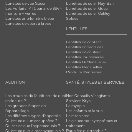
Lunettes de vue Gucci
Lunettes de soleil Ray-Ban
Les Forfaits [K] à partir de 39€ -
Lunettes de soleil Gucci
monture + verres
Lunettes de soleil Oakley
Lunettes anti-lumière bleue
Soldes
Lunettes de sport à la vue
LENTILLES
Lentilles de contact
Lentilles correctrices
Lentilles de couleur
Lentilles Journalières
Lentilles Bi Mensuelles
Lentilles Mensuelles
Produits d'entretien
AUDITION
SANTÉ, STYLES ET SERVICES
Les troubles de l’audition : de quoi
Nos Conseils Visagisme
parle-t-on ?
Services Krys
Les grandes étapes de
La myopie
l'appareillage
Les enfants et la vue
Les différents types d’appareils
Le strabisme
Qu’est-ce qu'un acouphène ?
Le glaucome : symptômes et
Qu'est-ce que l'hyperacousie ?
traitement
Qu’est-ce que la presbyacousie ?
Paupière qui tremble ?