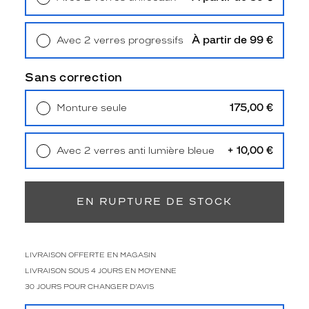
Type
Retrait en magasin
Offert
de
montage
À partir de 99 €
Avec 2 verres progressifs
Retrait en magasin
Offert
Cerclé
Taille
Sans correction
de
monture
175,00 €
Monture seule
Livraison à domicile
5,90 €
M
Retrait en magasin
Offert
Afficher
+ 10,00 €
Avec 2 verres anti lumière bleue
la
Retrait en magasin
Offert
mention
Prix
web
EN RUPTURE DE STOCK
Non
Matière
LIVRAISON OFFERTE EN MAGASIN
Plastique
LIVRAISON SOUS 4 JOURS EN MOYENNE
Fournisseur
30 JOURS POUR CHANGER D'AVIS
Safilo