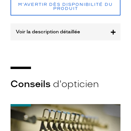
M’AVERTIR DÈS DISPONIBILITÉ DU
France
PRODUIT
Sarl
Marque
Marc
Jacobs
Voir la description détaillée
Conseils
d'opticien
-
Quel
indice
d’amincissement
?