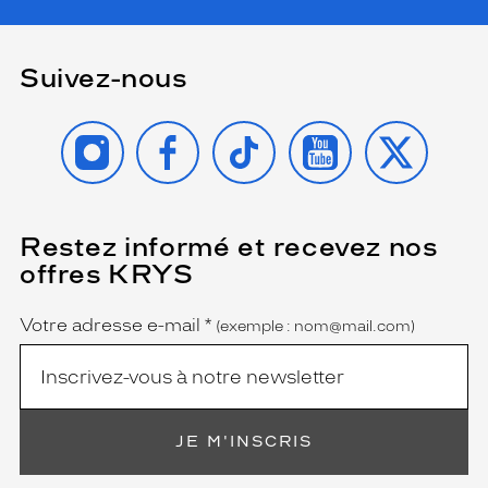
Suivez-nous
INSTAGRAM
FACEBOOK
TIKTOK
YOUTUBE
X
Restez informé et recevez nos
(Ce
champ
offres KRYS
est
Name
obligatoire)
Votre adresse e-mail
*
(exemple : nom@mail.com)
JE M'INSCRIS