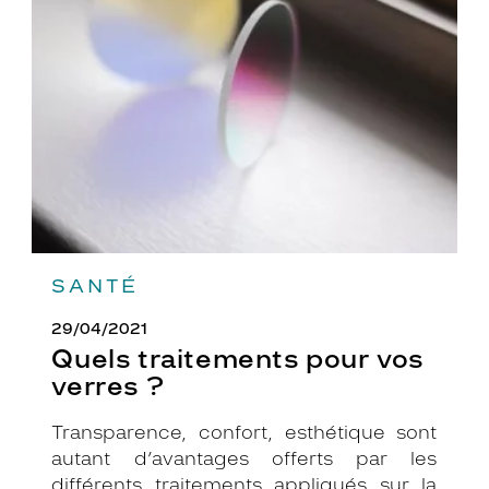
pour
vos
verres
?
SANTÉ
29/04/2021
Quels traitements pour vos
verres ?
Transparence, confort, esthétique sont
autant d’avantages offerts par les
différents traitements appliqués sur la