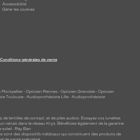
Accessibilité
Gérer les cookies
Conditions générales de vente
 Montpellier
-
Opticien Rennes
-
Opticien Grenoble
-
Opticien
ste Toulouse
-
Audioprothésiste Lille
-
Audioprothésiste
e, de
lentilles de contact
, et de piles audios. Essayez vos lunettes
 un retrait dans le réseau Krys. Bénéficiez également de la garantie
e soleil : Ray Ban
lles sont des dispositifs médicaux qui constituent des produits de
l de santé spécialisé.