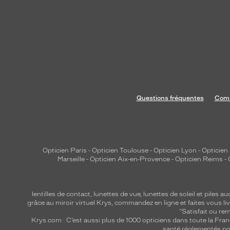
Questions fréquentes
Comm
Opticien Paris
-
Opticien Toulouse
-
Opticien Lyon
-
Opticien
Marseille
-
Opticien Aix-en-Provence
-
Opticien Reims
-
lentilles de contact
,
lunettes de vue
,
lunettes de soleil
et
piles au
grâce au miroir virtuel Krys, commandez en ligne et faites vous liv
"Satisfait ou r
Krys.com : C’est aussi plus de 1000 opticiens dans toute la Fra
santé réglementés por