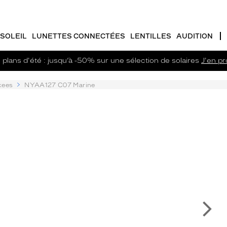
SOLEIL
LUNETTES CONNECTÉES
LENTILLES
AUDITION
plans d'été : jusqu’à -50% sur une sélection de solaires
J'en pro
kees
NYAA127 C07 Marine
Su