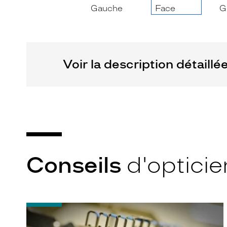
Voir la description détaillé
Conseils
d'opticie
-
Quel
indice