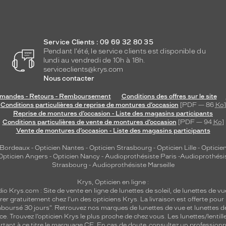
Service Clients : 09 69 32 80 35
Pendant l'été, le service clients est disponible du
lundi au vendredi de 10h à 18h.
serviceclients@krys.com
Nous contacter
andes - Retours - Remboursement
Conditions des offres sur le site
Conditions particulières de reprise de montures d’occasion
[PDF — 86
Ko
]
Reprise de montures d’occasion - Liste des magasins participants
Conditions particulières de vente de montures d’occasion
[PDF — 94
Ko
]
Vente de montures d’occasion - Liste des magasins participants
 Bordeaux
-
Opticien Nantes
-
Opticien Strasbourg
-
Opticien Lille
-
Opticien
Opticien Angers
-
Opticien Nancy
-
Audioprothésiste Paris
-
Audioprothési
Strasbourg
-
Audioprothésiste Marseille
Krys, Opticien en ligne :
dio
Krys.com : Site de vente en ligne de lunettes de soleil, de lunettes de vu
rer gratuitement chez l'un des opticiens Krys. La livraison est offerte pour
emboursé 30 jours". Retrouvez nos marques de lunettes de vue et
lunettes d
nce.
Trouvez l’opticien Krys le plus proche de chez vous
. Les lunettes/lenti
tant à ce titre le marquage CE. En cas de doute, consultez un professionne