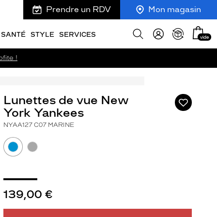
Prendre un RDV
Mon magasin
Mon
Afficher
SANTÉ
STYLE
SERVICES
vide
panie
la
recherche
fite !
Lunettes de vue New
Ajouter
à
York Yankees
ma
NYAA127 C07 MARINE
liste
d’envies
139,00 €
ivant