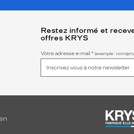
(Ce
Restez informé et recev
champ
offres KRYS
est
Name
obligatoire)
Votre adresse e-mail
*
(exemple : nom@ma
ien