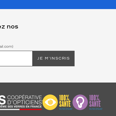
ez nos
il.com)
JE M'INSCRIS