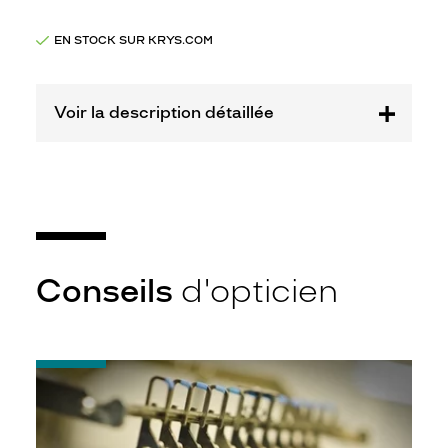
Marque
New
EN STOCK SUR KRYS.COM
York
Yankees
Voir la description détaillée
Conseils
d'opticien
-
Quel
indice
d’amincissement
?