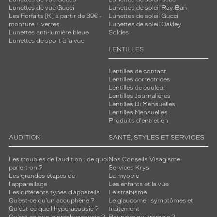
Lunettes de vue Gucci
Lunettes de soleil Ray-Ban
Les Forfaits [K] à partir de 39€ -
Lunettes de soleil Gucci
monture + verres
Lunettes de soleil Oakley
Lunettes anti-lumière bleue
Soldes
Lunettes de sport à la vue
LENTILLES
Lentilles de contact
Lentilles correctrices
Lentilles de couleur
Lentilles Journalières
Lentilles Bi Mensuelles
Lentilles Mensuelles
Produits d'entretien
AUDITION
SANTÉ, STYLES ET SERVICES
Les troubles de l’audition : de quoi
Nos Conseils Visagisme
parle-t-on ?
Services Krys
Les grandes étapes de
La myopie
l'appareillage
Les enfants et la vue
Les différents types d’appareils
Le strabisme
Qu’est-ce qu'un acouphène ?
Le glaucome : symptômes et
Qu'est-ce que l'hyperacousie ?
traitement