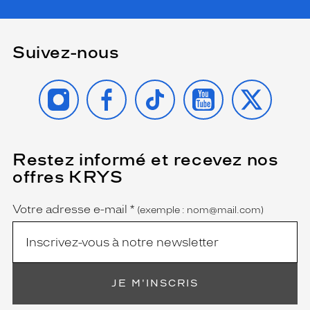
Suivez-nous
INSTAGRAM
FACEBOOK
TIKTOK
YOUTUBE
X
Restez informé et recevez nos
(Ce
champ
offres KRYS
est
Name
obligatoire)
Votre adresse e-mail
*
(exemple : nom@mail.com)
JE M'INSCRIS