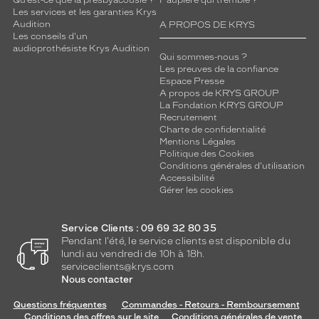
Qu’est-ce que la presbyacousie ?
Paupière qui tremble ?
Les services et les garanties Krys
Audition
A PROPOS DE KRYS
Les conseils d'un
audioprothésiste Krys Audition
Qui sommes-nous ?
Les preuves de la confiance
Espace Presse
A propos de KRYS GROUP
La Fondation KRYS GROUP
Recrutement
Charte de confidentialité
Mentions Légales
Politique des Cookies
Conditions générales d'utilisation
Accessibilité
Gérer les cookies
Service Clients : 09 69 32 80 35
Pendant l'été, le service clients est disponible du
lundi au vendredi de 10h à 18h.
serviceclients@krys.com
Nous contacter
Questions fréquentes
Commandes - Retours - Remboursement
Conditions des offres sur le site
Conditions générales de vente