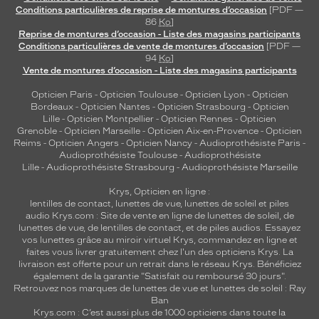
Conditions particulières de reprise de montures d’occasion
[PDF —
86
Ko
]
Reprise de montures d’occasion - Liste des magasins participants
Conditions particulières de vente de montures d’occasion
[PDF —
94
Ko
]
Vente de montures d’occasion - Liste des magasins participants
Opticien Paris
-
Opticien Toulouse
-
Opticien Lyon
-
Opticien
Bordeaux
-
Opticien Nantes
-
Opticien Strasbourg
-
Opticien
Lille
-
Opticien Montpellier
-
Opticien Rennes
-
Opticien
Grenoble
-
Opticien Marseille
-
Opticien Aix-en-Provence
-
Opticien
Reims
-
Opticien Angers
-
Opticien Nancy
-
Audioprothésiste Paris
-
Audioprothésiste Toulouse
-
Audioprothésiste
Lille
-
Audioprothésiste Strasbourg
-
Audioprothésiste Marseille
Krys, Opticien en ligne :
lentilles de contact
,
lunettes de vue
,
lunettes de soleil
et
piles
audio
Krys.com : Site de vente en ligne de lunettes de soleil, de
lunettes de vue, de
lentilles de contact
, et de piles audios. Essayez
vos lunettes grâce au miroir virtuel Krys, commandez en ligne et
faites vous livrer gratuitement chez l'un des opticiens Krys. La
livraison est offerte pour un retrait dans le réseau Krys. Bénéficiez
également de la garantie "Satisfait ou remboursé 30 jours".
Retrouvez nos marques de lunettes de vue et
lunettes de soleil : Ray
Ban
Krys.com : C’est aussi plus de 1000 opticiens dans toute la