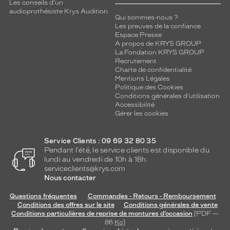
x
Les conseils d'un
audioprothésiste Krys Audition
u
Qui sommes-nous ?
e
Les preuves de la confiance
u
Espace Presse
s
A propos de KRYS GROUP
La Fondation KRYS GROUP
e
Recrutement
.
Charte de confidentialité
L
Mentions Légales
e
Politique des Cookies
s
Conditions générales d'utilisation
d
Accessibilité
Gérer les cookies
é
t
a
Service Clients : 09 69 32 80 35
i
Pendant l'été, le service clients est disponible du
l
lundi au vendredi de 10h à 18h.
s
serviceclients@krys.com
d
Nous contacter
o
Questions fréquentes
Commandes - Retours - Remboursement
r
Conditions des offres sur le site
Conditions générales de vente
é
Conditions particulières de reprise de montures d’occasion
[PDF —
s
86
Ko
]
s