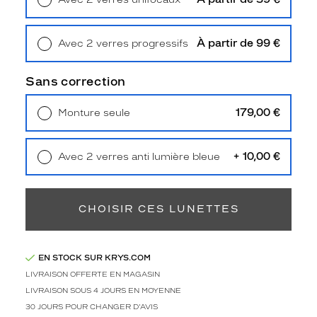
m
Retrait en magasin
Offert
p
o
À partir de 99 €
Avec 2 verres progressifs
r
Retrait en magasin
Offert
e
l
Sans correction
l
e
179,00 €
Monture seule
,
Livraison à domicile
5,90 €
d
Retrait en magasin
Offert
o
+ 10,00 €
Avec 2 verres anti lumière bleue
t
Retrait en magasin
Offert
é
e
s
CHOISIR CES LUNETTES
d
'
u
EN STOCK SUR KRYS.COM
n
e
LIVRAISON OFFERTE EN MAGASIN
m
LIVRAISON SOUS 4 JOURS EN MOYENNE
o
30 JOURS POUR CHANGER D'AVIS