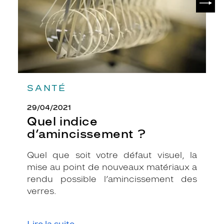
i
l
l
e
d
e
t
o
r
SANTÉ
t
u
29/04/2021
e
Quel indice
f
d’amincissement ?
o
n
Quel que soit votre défaut visuel, la
c
mise au point de nouveaux matériaux a
é
e
rendu possible l’amincissement des
e
verres.
t
b
r