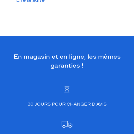
Lire la suite
i
l
l
a
n
t
e
,
f
o
En magasin et en ligne, les mêmes
n
garanties !
t
c
r
a
q
u
e
30 JOURS POUR CHANGER D’AVIS
r
t
o
u
t