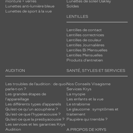
monture + verres
Lunettes de soleil Oakley
e
Lunettes anti-lumière bleue
Soldes
n
Lunettes de sport à la vue
t
LENTILLES
u
n
Lentilles de contact
e
Lentilles correctrices
t
Lentilles de couleur
o
Lentilles Journalières
Lentilles Bi Mensuelles
u
Lentilles Mensuelles
c
Produits d'entretien
h
e
AUDITION
SANTÉ, STYLES ET SERVICES
c
l
Les troubles de l’audition : de quoi
Nos Conseils Visagisme
a
parle-t-on ?
Services Krys
s
Les grandes étapes de
La myopie
s
l'appareillage
Les enfants et la vue
Les différents types d’appareils
Le strabisme
e
Qu’est-ce qu'un acouphène ?
Le glaucome : symptômes et
e
Qu'est-ce que l'hyperacousie ?
traitement
t
Qu’est-ce que la presbyacousie ?
Paupière qui tremble ?
l
Les services et les garanties Krys
u
Audition
A PROPOS DE KRYS