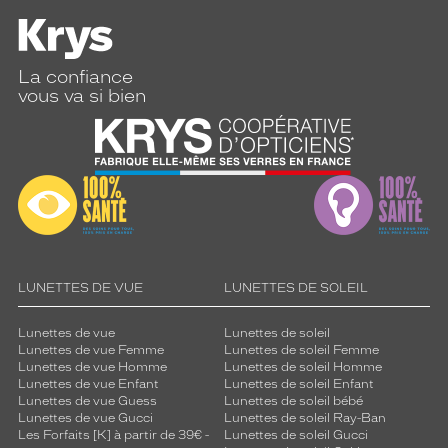
o
r
é
e
La confiance
s
vous va si bien
à
m
o
t
i
f
s
q
u
i
LUNETTES DE VUE
LUNETTES DE SOLEIL
l
u
Lunettes de vue
Lunettes de soleil
i
Lunettes de vue Femme
Lunettes de soleil Femme
a
Lunettes de vue Homme
Lunettes de soleil Homme
j
Lunettes de vue Enfant
Lunettes de soleil Enfant
o
Lunettes de vue Guess
Lunettes de soleil bébé
Lunettes de vue Gucci
Lunettes de soleil Ray-Ban
u
Les Forfaits [K] à partir de 39€ -
Lunettes de soleil Gucci
t