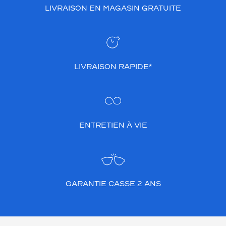
LIVRAISON EN MAGASIN GRATUITE
e
s
l
e
s
f
LIVRAISON RAPIDE*
e
m
m
e
s
.
ENTRETIEN À VIE
C
e
m
o
d
è
GARANTIE CASSE 2 ANS
l
e
c
h