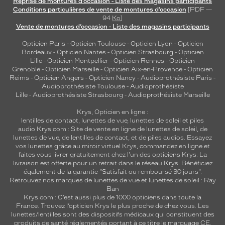
Reprise de montures d’occasion - Liste des magasins participants
u
Conditions particulières de vente de montures d’occasion
[PDF —
r
94
Ko
]
Vente de montures d’occasion - Liste des magasins participants
l
e
Opticien Paris
-
Opticien Toulouse
-
Opticien Lyon
-
Opticien
s
Bordeaux
-
Opticien Nantes
-
Opticien Strasbourg
-
Opticien
t
Lille
-
Opticien Montpellier
-
Opticien Rennes
-
Opticien
e
Grenoble
-
Opticien Marseille
-
Opticien Aix-en-Provence
-
Opticien
Reims
-
Opticien Angers
-
Opticien Nancy
-
Audioprothésiste Paris
-
n
Audioprothésiste Toulouse
-
Audioprothésiste
o
Lille
-
Audioprothésiste Strasbourg
-
Audioprothésiste Marseille
n
s
Krys, Opticien en ligne :
a
lentilles de contact
,
lunettes de vue
,
lunettes de soleil
et
piles
p
audio
Krys.com : Site de vente en ligne de lunettes de soleil, de
lunettes de vue, de
lentilles de contact
, et de piles audios. Essayez
p
vos lunettes grâce au miroir virtuel Krys, commandez en ligne et
o
faites vous livrer gratuitement chez l'un des opticiens Krys. La
r
livraison est offerte pour un retrait dans le réseau Krys. Bénéficiez
t
également de la garantie "Satisfait ou remboursé 30 jours".
e
Retrouvez nos marques de lunettes de vue et
lunettes de soleil : Ray
n
Ban
Krys.com : C’est aussi plus de 1000 opticiens dans toute la
t
France.
Trouvez l’opticien Krys le plus proche de chez vous
. Les
u
lunettes/lentilles sont des dispositifs médicaux qui constituent des
n
produits de santé réglementés portant à ce titre le marquage CE.