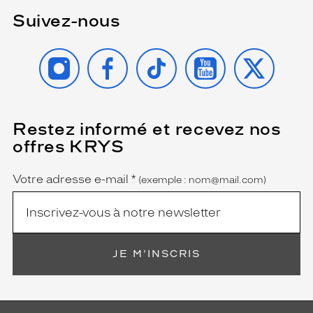
i
Suivez-nous
c
p
r
INSTAGRAM
FACEBOOK
TIKTOK
YOUTUBE
X
é
s
e
n
t
Restez informé et recevez nos
(Ce
e
champ
offres KRYS
est
d
Name
obligatoire)
e
s
Votre adresse e-mail
*
(exemple : nom@mail.com)
b
r
a
n
c
JE M'INSCRIS
h
e
s
d