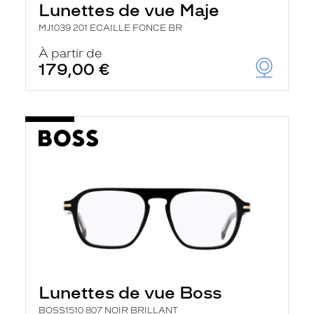
Lunettes de vue Maje
a
n
MJ1039 201 ECAILLE FONCE BR
c
e
À partir de
a
179,00 €
u
t
o
m
a
t
i
q
u
e
m
e
n
t
l
a
r
e
c
Lunettes de vue Boss
h
e
BOSS1510 807 NOIR BRILLANT