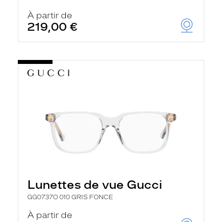
r
c
À partir de
h
219,00 €
e
e
t
r
e
c
h
a
r
g
e
l
a
p
a
g
e
Lunettes de vue Gucci
GG0737O 010 GRIS FONCE
À partir de