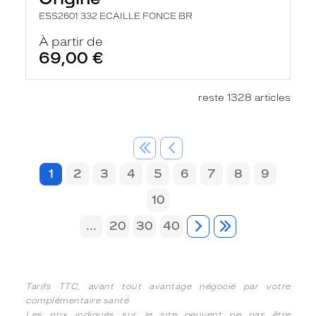
ESS2601 332 ECAILLE FONCE BR
À partir de
69,00 €
reste 1328 articles
1
2
3
4
5
6
7
8
9
10
...
20
30
40
Tarifs TTC, avant tout avantage négocié par votre
complémentaire santé
Les prix indiqués sur le site peuvent ne pas être