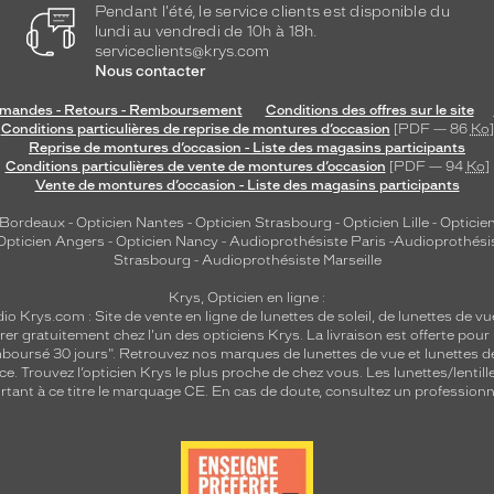
Pendant l'été, le service clients est disponible du
lundi au vendredi de 10h à 18h.
serviceclients@krys.com
Nous contacter
andes - Retours - Remboursement
Conditions des offres sur le site
Conditions particulières de reprise de montures d’occasion
[PDF — 86
Ko
]
Reprise de montures d’occasion - Liste des magasins participants
Conditions particulières de vente de montures d’occasion
[PDF — 94
Ko
]
Vente de montures d’occasion - Liste des magasins participants
 Bordeaux
-
Opticien Nantes
-
Opticien Strasbourg
-
Opticien Lille
-
Opticien
Opticien Angers
-
Opticien Nancy
-
Audioprothésiste Paris
-
Audioprothési
Strasbourg
-
Audioprothésiste Marseille
Krys, Opticien en ligne :
dio
Krys.com : Site de vente en ligne de lunettes de soleil, de lunettes de vu
rer gratuitement chez l'un des opticiens Krys. La livraison est offerte pour
emboursé 30 jours". Retrouvez nos marques de lunettes de vue et
lunettes d
nce.
Trouvez l’opticien Krys le plus proche de chez vous
. Les lunettes/lenti
tant à ce titre le marquage CE. En cas de doute, consultez un professionne