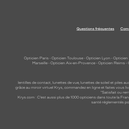
Questions fréquentes
Comm
Opticien Paris
-
Opticien Toulouse
-
Opticien Lyon
-
Opticien
Marseille
-
Opticien Aix-en-Provence
-
Opticien Reims
-
lentilles de contact
,
lunettes de vue
,
lunettes de soleil
et
piles au
grâce au miroir virtuel Krys, commandez en ligne et faites vous liv
"Satisfait ou r
Krys.com : C’est aussi plus de 1000 opticiens dans toute la Fra
santé réglementés por