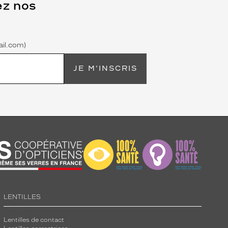
ez nos
il.com)
JE M'INSCRIS
LENTILLES
Lentilles de contact