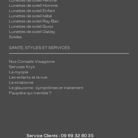
Lunettes de soleil Femme
Lunettes de soleil Homme
Lunettes de soleil Enfant
Lunettes de soleil bébé
Lunettes de soleil Ray-Ban
Lunettes de soleil Gucci
Lunettes de soleil Oakley
Soldes
SANTÉ, STYLES ET SERVICES
Nos Conseils Visagisme
Services Krys
La myopie
Les enfants et la vue
Le strabisme
Le glaucome : symptômes et traitement
Paupière qui tremble ?
Service Clients : 09 69 32 80 35