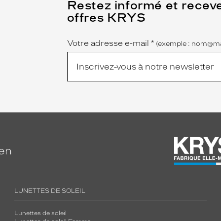
(Ce
Restez informé et recev
champ
offres KRYS
est
Name
obligatoire)
Votre adresse e-mail
*
(exemple : nom@ma
ien
LUNETTES DE SOLEIL
Lunettes de soleil