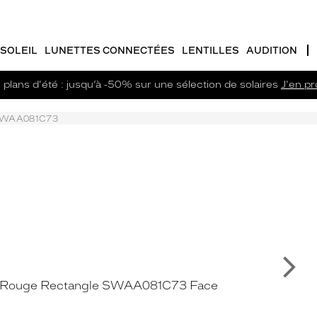
SOLEIL
LUNETTES CONNECTÉES
LENTILLES
AUDITION
plans d'été : jusqu’à -50% sur une sélection de solaires
J'en pro
WAA081C73
Su