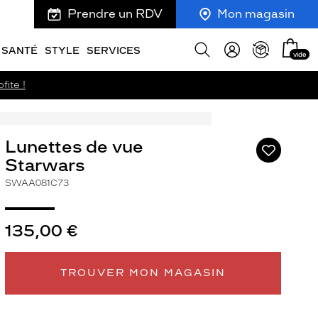
Prendre un RDV
Mon magasin
Mon
Afficher
SANTÉ
STYLE
SERVICES
vide
panie
la
recherche
fite !
Lunettes de vue
Ajouter
à
Starwars
ma
SWAA081C73
liste
d’envies
135,00 €
ivant
TROUVER MON MAGASIN