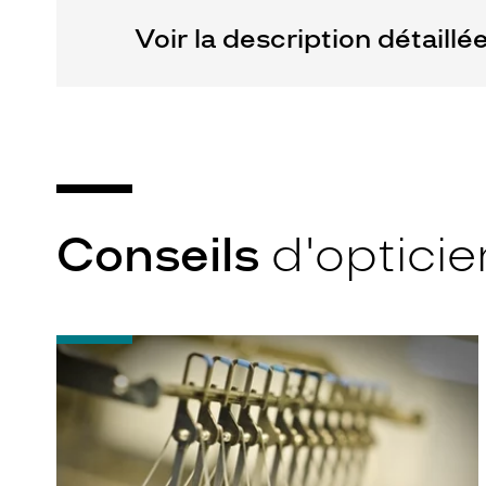
Voir la description détaillé
Conseils
d'opticie
-
Quel
indice
d’amincissement
?