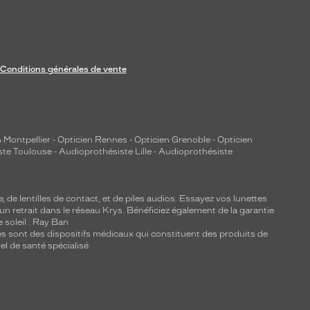
Conditions générales de vente
 Montpellier
-
Opticien Rennes
-
Opticien Grenoble
-
Opticien
ste Toulouse
-
Audioprothésiste Lille
-
Audioprothésiste
e, de
lentilles de contact
, et de piles audios. Essayez vos lunettes
 un retrait dans le réseau Krys. Bénéficiez également de la garantie
e soleil : Ray Ban
lles sont des dispositifs médicaux qui constituent des produits de
l de santé spécialisé.