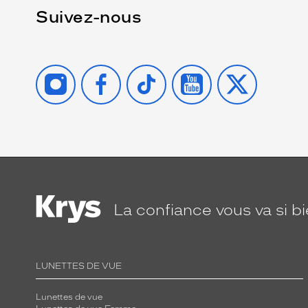
Suivez-nous
INSTAGRAM
FACEBOOK
TIKTOK
YOUTUBE
X
La confiance
vous va si b
LUNETTES DE VUE
Lunettes de vue